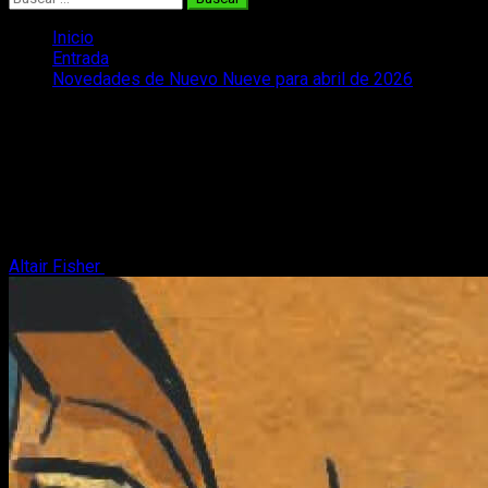
Inicio
Entrada
Novedades de Nuevo Nueve para abril de 2026
Novedades de Nuevo Nueve para abril
de 2026
Repasamos todas las Novedades de Nuevo Nueve para abril
de 2026 en cómic y novela gráfica, con varios nuevos
lanzamientos.
Altair Fisher
3 de abril, 2026
2 minutos de lectura