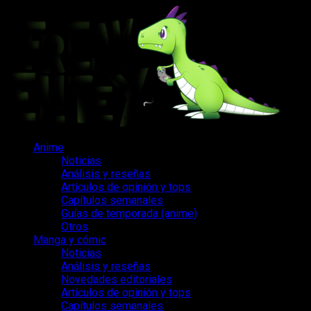
Saltar
al
contenido
Menú
Anime
principal
Noticias
Análisis y reseñas
Artículos de opinión y tops
Capítulos semanales
Guías de temporada (anime)
Otros
Manga y cómic
Noticias
Análisis y reseñas
Novedades editoriales
Artículos de opinión y tops
Capítulos semanales