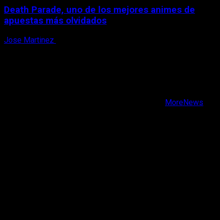
Death Parade, uno de los mejores animes de
apuestas más olvidados
Jose Martinez
7 de agosto, 2026
X
Facebook
Instagram
Youtube
Copyright © Todos los derechos reservados.
|
MoreNews
por AF themes.