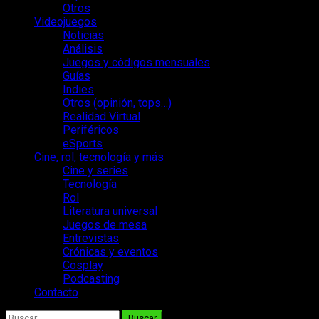
Otros
Videojuegos
Noticias
Análisis
Juegos y códigos mensuales
Guías
Indies
Otros (opinión, tops…)
Realidad Virtual
Periféricos
eSports
Cine, rol, tecnología y más
Cine y series
Tecnología
Rol
Literatura universal
Juegos de mesa
Entrevistas
Crónicas y eventos
Cosplay
Podcasting
Contacto
Buscar: