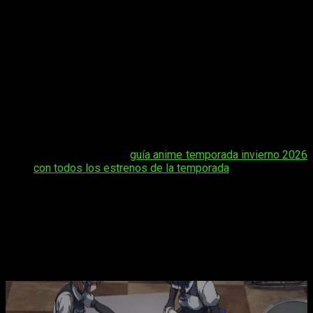
intrigas nobiliarias, fantasía oscura y luchas de poder,
consolidándose como uno de los animes más comentados
del momento. La historia avanza esta semana con un nuevo
capítulo que promete tensión y giros clave en la trama. Aquí
te contamos todos los detalles sobre
Kizoku Tensei:
Megumareta Umare kara Saikyō no Chikara o Eru
: cuándo,
dónde y cómo ver online en español y de manera legal
episodio 9 del anime
Noble Reincarnation: Born Blessed,
So I’ll Obtain Ultimate Powe
r
, incluyendo fecha, horarios y
plataforma oficial de estreno.
Tal vez te interese:
guía anime temporada invierno 2026
con todos los estrenos de la temporada
Noble Reincarnation: Born Blessed, So
I’ll Obtain Ultimate Powe
r fecha, hora
de estreno y dónde ver el episodio 9
del anime