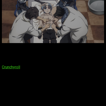
El próximo capítulo de
Noble Reincarnation: Born Blessed, So
I’ll Obtain Ultimate Power
ya tiene fecha marcada en el
calendario:
el episodio 9 llegará el domingo 1 de marzo
.
Siguiendo la tónica habitual de la serie, podrá verse en
Crunchyroll
mediante simulcast, añadiéndose a la plataforma
poco después de su emisión en Japón para el público
internacional.
A continuación, se detallan los horarios aproximados en los
que podrá verse según la región:
España (Península y Baleares)
: a las
16:00
horas
España (Islas Canarias)
: a las
15:00
horas