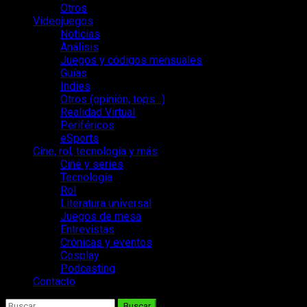
Otros
Videojuegos
Noticias
Análisis
Juegos y códigos mensuales
Guías
Indies
Otros (opinión, tops…)
Realidad Virtual
Periféricos
eSports
Cine, rol, tecnología y más
Cine y series
Tecnología
Rol
Literatura universal
Juegos de mesa
Entrevistas
Crónicas y eventos
Cosplay
Podcasting
Contacto
Buscar: