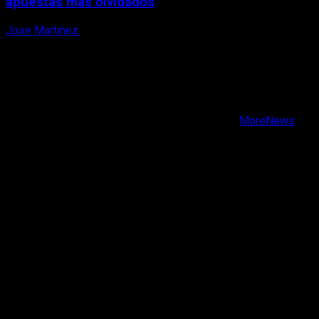
apuestas más olvidados
Jose Martinez
7 de agosto, 2026
X
Facebook
Instagram
Youtube
Copyright © Todos los derechos reservados.
|
MoreNews
por AF themes.