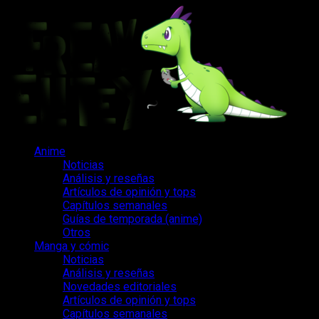
Saltar
al
contenido
Menú
Anime
principal
Noticias
Análisis y reseñas
Artículos de opinión y tops
Capítulos semanales
Guías de temporada (anime)
Otros
Manga y cómic
Noticias
Análisis y reseñas
Novedades editoriales
Artículos de opinión y tops
Capítulos semanales