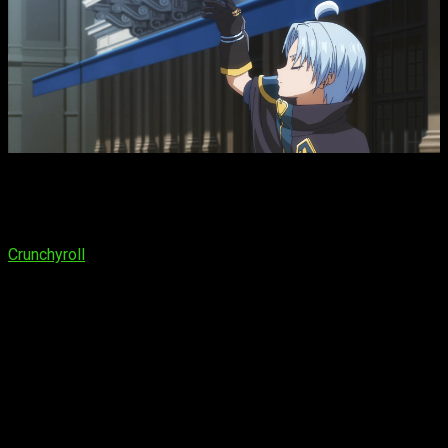
En cuanto al
episodio 12 del anime
Kizoku Tensei:
Megumareta Umare kara Saikyō no Chikara o Eru
,
la cita
para los seguidores es el
domingo 22 de marzo del 2026
.
La emisión podrá seguirse a través de la plataforma de
Crunchyroll
. La programación confirmada es la siguiente:
España (Península y Baleares)
: a las
16:00
horas
España (Islas Canarias)
: a las
15:00
horas
Argentina
: a las
12:00
horas
Uruguay
: a las
12:00
horas
Brasil
(hora de Brasília): a las
12:00
horas
Chile
: a las
12:00
horas
Paraguay
: a las
12:00
horas
República Dominicana
: a las
11:00
horas
Puerto Rico
: a las
11:00
horas