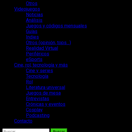
Otros
Videojuegos
Noticias
Análisis
Juegos y códigos mensuales
Guías
Indies
Otros (opinión, tops…)
Realidad Virtual
Periféricos
eSports
Cine, rol, tecnología y más
Cine y series
Tecnología
Rol
Literatura universal
Juegos de mesa
Entrevistas
Crónicas y eventos
Cosplay
Podcasting
Contacto
Buscar: