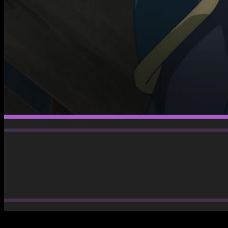
La serie continúa atrayendo a los fans con su mezcla de