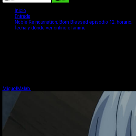
Inicio
Entrada
Noble Reincarnation: Born Blessed episodio 12, horario,
fecha y dónde ver online el anime
Noble Reincarnation: Born Blessed
episodio 12, horario, fecha y dónde ver
online el anime
Repasamos todos los datos sobre la emisión del episodio
12 del anime Noble Reincarnation: Born Blessed, So I’ll Obtain
Ultimate Power.
MiguelMalab
15 de marzo, 2026
3 minutos de lectura