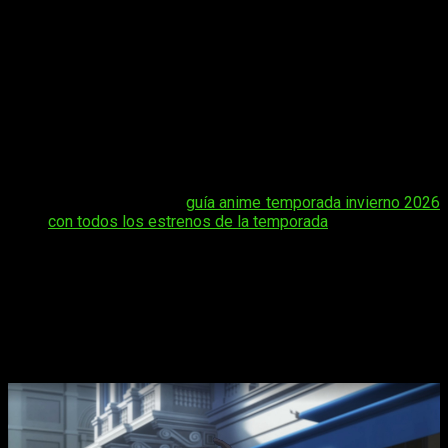
conspiraciones dentro de la corte, toques místicos y una
constante lucha por el dominio, consolidándose como uno de
los lanzamientos más destacados del año. A continuación, te
compartimos la información esencial sobre
Kizoku Tensei:
Megumareta Umare kara Saikyō no Chikara o Eru
:
cuándo,
dónde y cómo ver online en español y de manera legal el
episodio 11 del anime
Noble Reincarnation: Born Blessed,
So I’ll Obtain Ultimate Power
, junto con todos los detalles
sobre su estreno y las plataformas oficiales disponibles.
Tal vez te interese:
guía anime temporada invierno 2026
con todos los estrenos de la temporada
Noble Reincarnation: Born Blessed, So
I’ll Obtain Ultimate Power
fecha, hora
de estreno y dónde ver el episodio 12
del anime