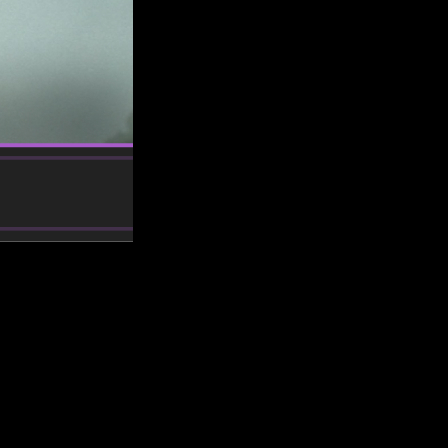
sodio 16 del anime
? Os lo contamos, pero antes nos gustaría
, desarrollado por PlatinumGames y publicado por Square Enix.
ie, Yoko Taro, es conocido por su narrativa compleja y profunda,
or su trabajo en series populares como
Sword Art Online
y
Fairy
la humanidad ha sido expulsada de la Tierra por una invasión de