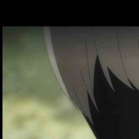
formas de vida mecánicas.
Los humanos se refugian en la 
NieR: Automata Ver 1.1a,
fecha y hora de