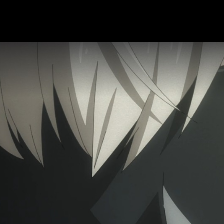
Luna y envían androides, conocidos como YoRHa
, para combat
 estreno del episodio 16 del anime