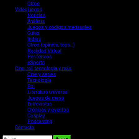
Otros
Videojuegos
Noticias
Análisis
Juegos y códigos mensuales
Guías
Indies
Otros (opinión, tops…)
Realidad Virtual
Periféricos
eSports
Cine, rol, tecnología y más
Cine y series
Tecnología
Rol
Literatura universal
Juegos de mesa
Entrevistas
Crónicas y eventos
Cosplay
Podcasting
Contacto
Buscar: