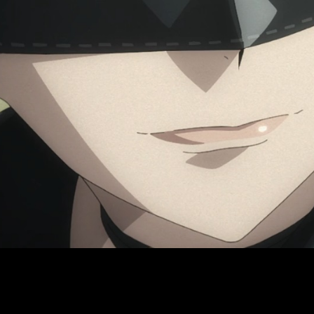
treno. El próximo capítulo se proyectará el
viernes 26 de juli
. Finalmente, el horario esperado es: