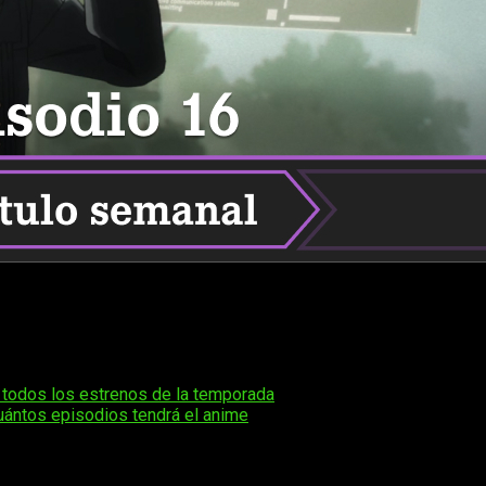
 en español y de manera legal
NieR: Automata Ver 1.1a
epi
adaptación al anime del aclamado videojuego
NieR: Automata
ard
y es una secuela del juego
NieR
de 2010. El creador de la ser
iales.
 todos los estrenos de la temporada
.
cuántos episodios tendrá el anime
y ha sido producido por A-1 Pictures, un estudio reconocido p
uego, que se desarrolla en un mundo post-apocalíptico en el que 