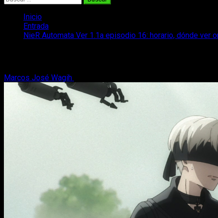
Inicio
Entrada
NieR Automata Ver 1.1a episodio 16: horario, dónde ver o
NieR Automata Ver 1.1a episodio 16: hor
Marcos José Wagih
19 de julio, 2024
3 minutos de lectura