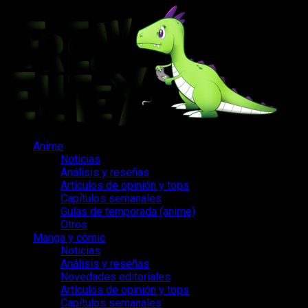
Saltar
al
contenido
Menú
Anime
principal
Noticias
Análisis y reseñas
Artículos de opinión y tops
Capítulos semanales
Guías de temporada (anime)
Otros
Manga y cómic
Noticias
Análisis y reseñas
Novedades editoriales
Artículos de opinión y tops
Capítulos semanales