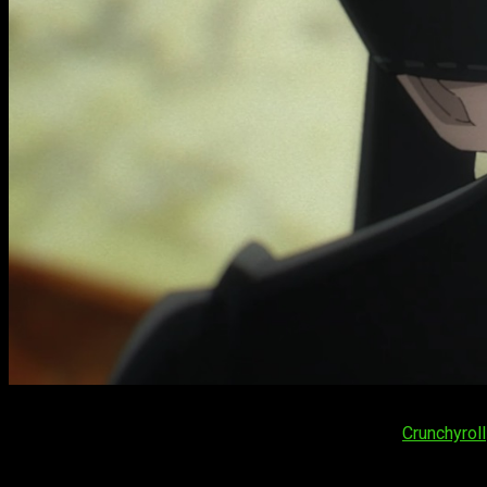
Ahora, vamos a lo que realmente nos interesa: la fecha de es
anterior. La plataforma de transmisión sigue siendo
Crunchyroll
España (Península y Baleares):
a las
18:00
horas