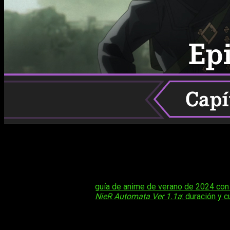
¿Queréis saber
cuándo, dónde y cómo ver el anime online,
hablaros un poco de la serie.
NieR: Automata Ver1.1a
es una 
Este juego, lanzado en 2017, es parte de la franquicia
Drakeng
así como por su enfoque único en temas filosóficos y existenc
Tal vez te interese:
guía de anime de verano de 2024 con
Tal vez te interese:
NieR Automata Ver 1.1a
: duración y 
El anime
NieR: Automata Ver1.1a
se estrenó en enero de 2023 
Tail
. La historia del anime sigue de cerca la trama del videoj