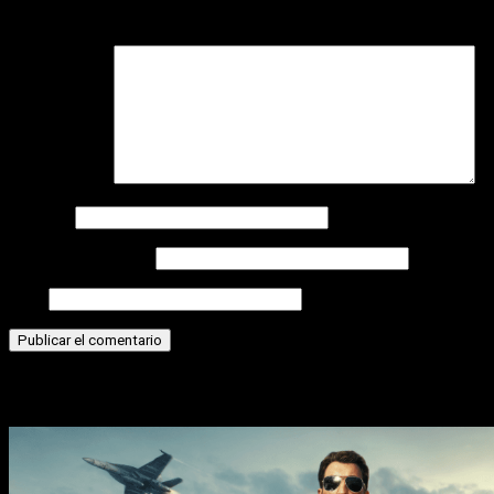
campos obligatorios están marcados con
*
Comentario
*
Nombre
Correo electrónico
Web
Historias relacionadas