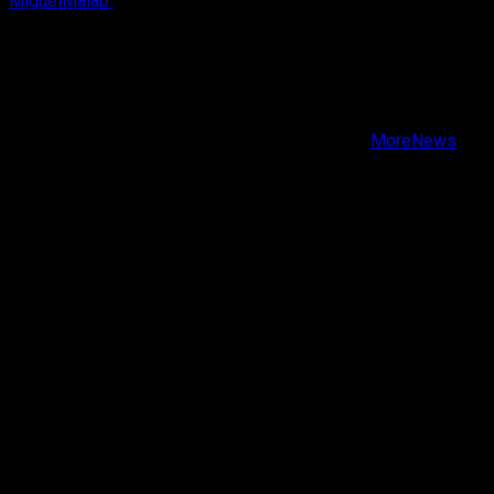
MiguelMalab
5 de agosto, 2026
X
Facebook
Instagram
Youtube
Copyright © Todos los derechos reservados.
|
MoreNews
por AF themes.