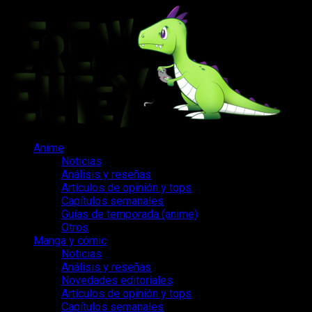
Saltar
al
contenido
Menú
Anime
principal
Noticias
Análisis y reseñas
Artículos de opinión y tops
Capítulos semanales
Guías de temporada (anime)
Otros
Manga y cómic
Noticias
Análisis y reseñas
Novedades editoriales
Artículos de opinión y tops
Capítulos semanales