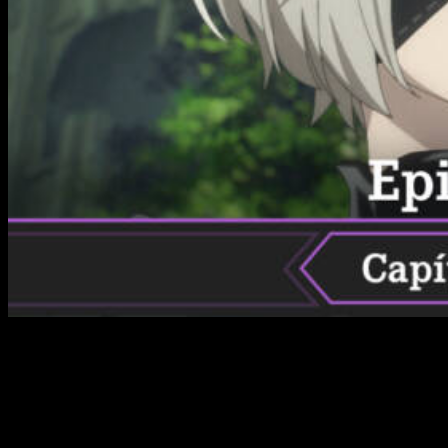
¡Nueva semana, nuevo capítulo! Al igual que en entregas
anteriores, hoy os contamos todo lo que necesitáis saber
para que no os perdáis ni un solo detalle de la serie. O lo que
es lo mismo, todos los datos relacionados al estreno del
nuevo capítulo y
cuándo, dónde y cómo ver el anime
online, en español y de manera legal
NieR: Automata Ver