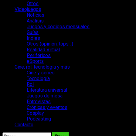
Otros
Videojuegos
Noticias
Análisis
Juegos y códigos mensuales
Guías
Indies
Otros (opinión, tops…)
Realidad Virtual
Periféricos
eSports
Cine, rol, tecnología y más
Cine y series
Tecnología
Rol
Literatura universal
Juegos de mesa
Entrevistas
Crónicas y eventos
Cosplay
Podcasting
Contacto
Buscar: