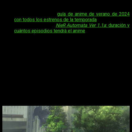
1.1a
episodio 15 del anime
.
Tal vez te interese:
guía de anime de verano de 2024
con todos los estrenos de la temporada
.
Tal vez te interese:
NieR Automata Ver 1.1a
: duración y
cuántos episodios tendrá el anime
Al tiemo, os quiero preguntar qué os está pareciendo
el
regreso de
Nier
al mundo del anime
con la segunda parte
de su primera temporada del anime. Recordemos, pues, que
no es una segunda
season
, sino que es la continuación de la
primera. Sí, es un poco raro, porque en realidad es más o
menos lo mismo, pero bueno, eso, ¿os está gustando? Dicho
esto, vamos con los datos de emisión.
NieR: Automata Ver 1.1a,
fecha y hora
de estreno del episodio 15 del anime