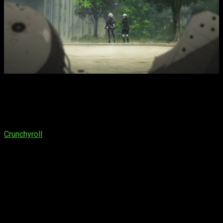
Ahora, sin más dilación, vamos con los datos que
verdaderamente nos interesan. Es decir, el estreno. Sobre
este, sabemos que el siguiente capítulo se proyectará el
viernes 19 de julio de 2024
, así que tocará esperar 7 días
respecto al anterior. Cuando nos referimos, esta sigue siendo
Crunchyroll
. Para terminar, el horario que esperamos es:
España (Península y Baleares):
a las
18:00
horas
España (Islas Canarias):
a las
17:00
horas
Argentina:
a las
13:00
horas
Uruguay:
a las
13:00
horas
Brasil:
a las
13:00
horas
Chile:
a las
13:00
horas
República Dominicana:
a las
12:00
horas
Puerto Rico:
a las
12:00
horas