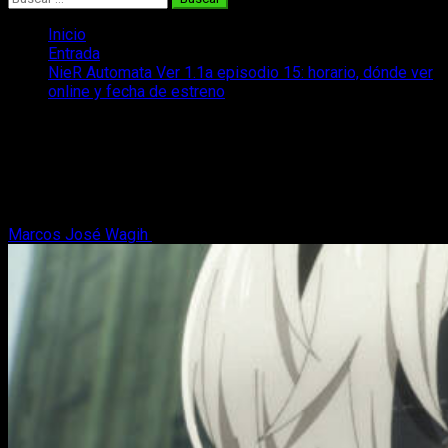
Inicio
Entrada
NieR Automata Ver 1.1a episodio 15: horario, dónde ver
online y fecha de estreno
NieR Automata Ver 1.1a episodio 15:
horario, dónde ver online y fecha de
estreno
Marcos José Wagih
12 de julio, 2024
2 minutos de lectura