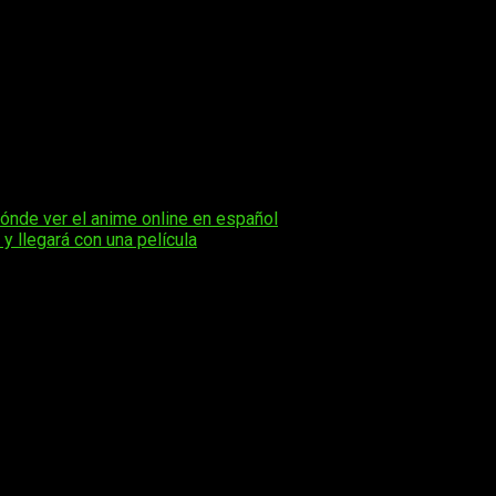
dónde ver el anime online en español
y llegará con una película
os obligatorios están marcados con
*