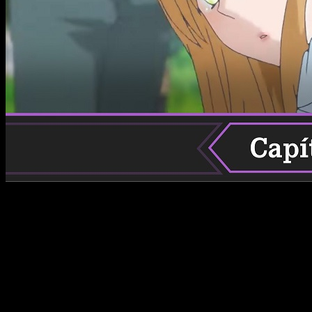
Volvemos con otro de los estrenos que más ha llamado la ate
cuál es la fecha y horario de estreno del episodio 1 del 
os. O lo que es lo mismo, cuándo y dónde la podremos ver.
Y es que entendemos que esta serie puede generar mucha cu
cuentas, nos cuenta una historia típica, pero con una premi
sido infiel.
No obstante, parece que esto no ha sido en el ‘mundo real’, sin