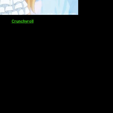
ata de
Crunchyroll
, una de las plataformas de
streaming
más g
iéndonos un entretenimiento muy diverso.
ado 1 de abril de 2023
, siendo esta el día en el que un nuevo
da estar disponible con anterioridad, su horario será el siguient