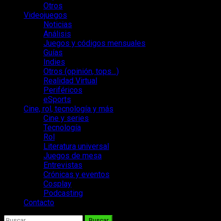
Otros
Videojuegos
Noticias
Análisis
Juegos y códigos mensuales
Guías
Indies
Otros (opinión, tops…)
Realidad Virtual
Periféricos
eSports
Cine, rol, tecnología y más
Cine y series
Tecnología
Rol
Literatura universal
Juegos de mesa
Entrevistas
Crónicas y eventos
Cosplay
Podcasting
Contacto
Buscar: