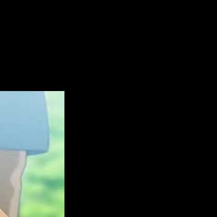
 ver el anime online en español
dónde ver.