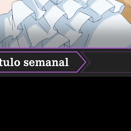
nción para quienes gustan de las comedias románticas y los ani
anime
My Love Story with Yamada-kun at Lv999
. Seguimos, así,
riosidad, siendo este uno de los motivos por los que muchos
sa inicial, algo… singular
. En esta historia nuestra protagoni
o en el juego de rol en el que ambos estaban juntos. «Entre miser