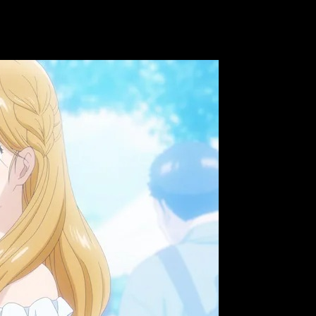
resentan la historia. ¿Os genera curiosidad? Pues os decimos c
9
episodio 1 del anime: dónde y cuándo ver