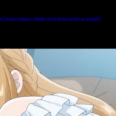
: fecha, horario y dónde ver el anime online en español
episodio 1 anime: fecha, horario y dónde
o 1 anime de My Love Story with Yamada-kun at Lv999; cuándo y 