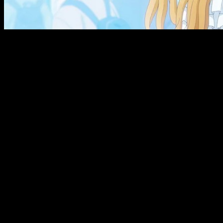
Empezamos, como siempre, por el dónde. Una vez más, se tr
aquí donde tanto su web como su app se hacen grandes, ofrec
Sobre su fecha de emisión, este ha sido marcado para el
sáb
posible que en Japón pueda salir algo antes y/o el capítulo pue
España (Península y Baleares):
a las
19:00
horas
España (Islas Canarias):
a las
18:00
horas
Argentina:
a las
14:00
horas
Uruguay:
a las
14:00
horas
Brasil:
a las
14:00
horas
Chile:
a las
14:00
horas
República Dominicana:
a las
13:00
horas
Puerto Rico:
a las
13:00
horas
Venezuela:
a las
13:00
horas
Paraguay:
a las
13:00
horas
Bolivia:
a
13:00
las horas
Cuba:
a las
13:00
horas
Colombia:
a las
12:00
horas
Ecuador:
a las
12:00
horas