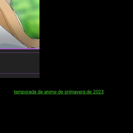
mes construidos sobre videojuegos. En efecto, hoy os decimos
 con la
temporada de anime de primavera de 2023
Por eso hoy
 usuarios se estarán preguntando cuando se estrena.
A fin de
sta es una joven que acaba de romper con su pareja porque le ha
ia, rabia y depresión, Akane intenta salir del pozo hasta que se