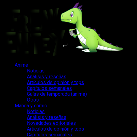
Saltar
al
contenido
Menú
Anime
principal
Noticias
Análisis y reseñas
Artículos de opinión y tops
Capítulos semanales
Guías de temporada (anime)
Otros
Manga y cómic
Noticias
Análisis y reseñas
Novedades editoriales
Artículos de opinión y tops
Capítulos semanales