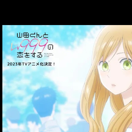
cruza con Yamada, una leyenda en el juego». Así es como nos p
My Love Story with Yamada-kun at Lv99