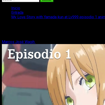
Inicio
Entrada
My Love Story with Yamada-kun at Lv999 episodio 1 anime
My Love Story with Yamada-kun at Lv999 
Os contamos todo lo que necesitáis saber para ver el episodi
Marcos José Wagih
25 de marzo, 2023
3 minutos de lectura