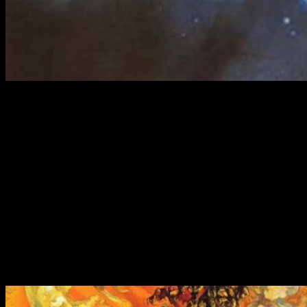
Las noticias de famosas novelas que serán adaptadas
próximamente a la pequeña pantalla no paran de llegar.
La
última en unirse a la larga lista es la mítica saga
Mundodisco
de Terry Pratchett.
¿Es esto una buena noticia? Sinceramente, no sé qué
responder a esta pregunta. Si estáis aquí seguramente es
porque conocéis el universo de
Pratchett
, pero por si a
caso, os lo recuerdo.
Mundodisco
es un mundo plano que
se sostiene sobre cuatro elefantes que, a su vez, se
apoyan en el caparazón de la tortuga estelar Gran A’Tuin
.
Por lo general, el contexto en el que se sitúan las decenas de
historias es
fantástico-medieval
, aunque también existen
algunos momentos situados en la era
victoriana
.