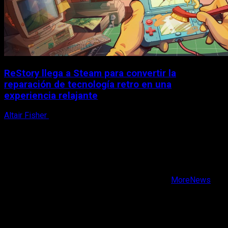
ReStory llega a Steam para convertir la
reparación de tecnología retro en una
experiencia relajante
Altair Fisher
8 de agosto, 2026
X
Facebook
Instagram
Youtube
Copyright © Todos los derechos reservados.
|
MoreNews
por AF themes.