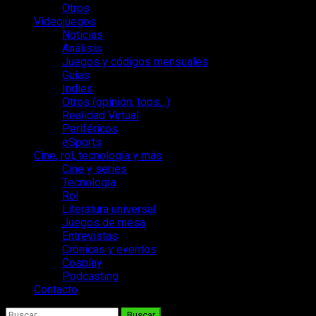
Otros
Videojuegos
Noticias
Análisis
Juegos y códigos mensuales
Guías
Indies
Otros (opinión, tops…)
Realidad Virtual
Periféricos
eSports
Cine, rol, tecnología y más
Cine y series
Tecnología
Rol
Literatura universal
Juegos de mesa
Entrevistas
Crónicas y eventos
Cosplay
Podcasting
Contacto
Buscar: