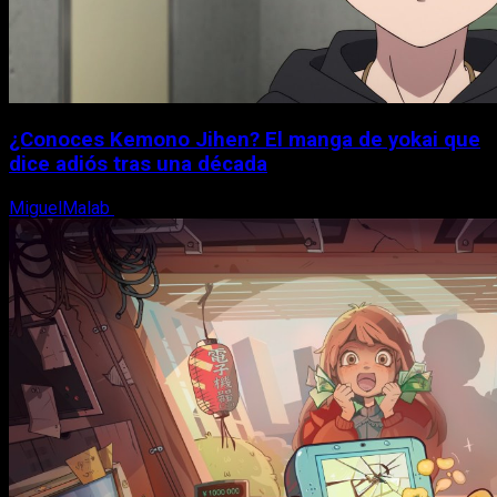
¿Conoces Kemono Jihen? El manga de yokai que
dice adiós tras una década
MiguelMalab
8 de agosto, 2026