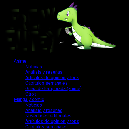
Saltar
al
contenido
Menú
Anime
principal
Noticias
Análisis y reseñas
Artículos de opinión y tops
Capítulos semanales
Guías de temporada (anime)
Otros
Manga y cómic
Noticias
Análisis y reseñas
Novedades editoriales
Artículos de opinión y tops
Capítulos semanales