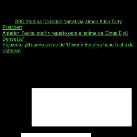
caso afirmativo, desde luego que
Mundodisco
tiene mucho,
mucho que dar.
Tags:
BBC Studios
Deadline
Narrativia
Simon Allen
Terry
Pratchett
Navegación
Anterior:
Fecha, staff y reparto para el anime de ‘Ginga Eiyū
Densetsu’
de
Siguiente:
¡El nuevo anime de ‘Oliver y Benji’ ya tiene fecha de
entradas
estreno!
Deja una respuesta
Tu dirección de correo electrónico no será publicada.
Los
campos obligatorios están marcados con
*
Comentario
*
Nombre