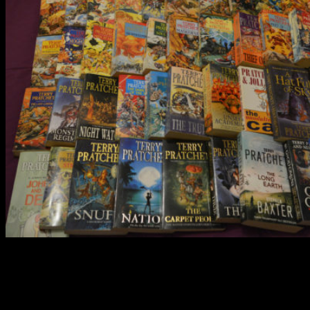
De momento, solo podemos adelantar que la primera (y, de
momento, única) temporada contará con
seis episodios
y
que
Simon Allen
será el encargado de escribir el guion.
Aún tendremos que esperar para ver si la idea sale bien. En