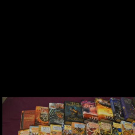
¿Os imagináis ver este nivel de fantasía en la televisión?
¿Funcionaría?
Lo cierto es que ya se ha intentado en
otras ocasiones y no ha terminado de cuajar del todo
. Y
no por falta de presupuesto ni de buenos actores. Sin
embargo, ninguna de las adaptaciones ha conseguido captar
del todo la chispa de
Mundodisco
. En mi opinión,
la parte
más difícil es conseguir la picaresca en el humor que
tanto caracteriza a Pratchett y a estas novelas
.
La noticia de la nueva adaptación ha venido, una vez más, de
mano de
Deadline
, donde aseguran que
BBC ESudios
será la
responsable de desarrollar la ficción. Quizá una buena señal
sea que el proyecto viene
co-producido por Narrativia
,
compañía fundada por el propio Pratchett y que
actualmente está siendo dirigida por su hija y su antiguo
manager, Rob Wilkins
.