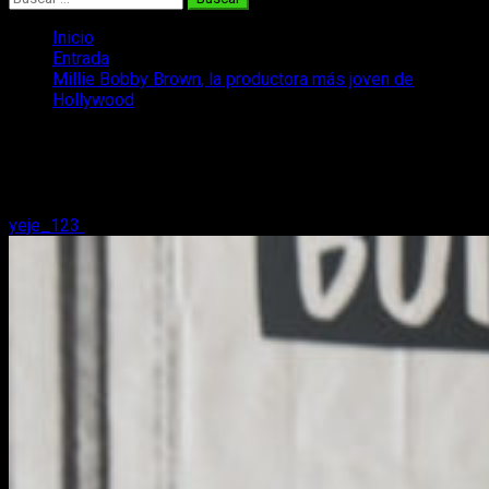
Inicio
Entrada
Millie Bobby Brown, la productora más joven de
Hollywood
Millie Bobby Brown, la productora más
joven de Hollywood
yeje_123
11 de enero, 2018
2 minutos de lectura