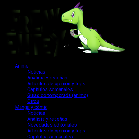
Saltar
al
contenido
Menú
Anime
principal
Noticias
Análisis y reseñas
Artículos de opinión y tops
Capítulos semanales
Guías de temporada (anime)
Otros
Manga y cómic
Noticias
Análisis y reseñas
Novedades editoriales
Artículos de opinión y tops
Capítulos semanales