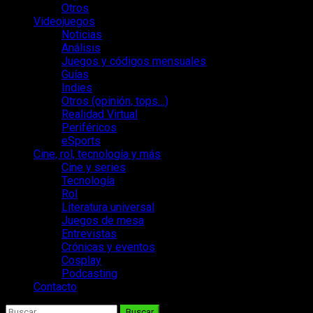
Otros
Videojuegos
Noticias
Análisis
Juegos y códigos mensuales
Guías
Indies
Otros (opinión, tops…)
Realidad Virtual
Periféricos
eSports
Cine, rol, tecnología y más
Cine y series
Tecnología
Rol
Literatura universal
Juegos de mesa
Entrevistas
Crónicas y eventos
Cosplay
Podcasting
Contacto
Buscar: