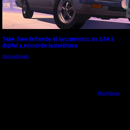
Take Two defiende el lanzamiento de GTA 6
digital y enciende la polémica
MiguelMalab
9 de agosto, 2026
X
Facebook
Instagram
Youtube
Copyright © Todos los derechos reservados.
|
MoreNews
por AF themes.