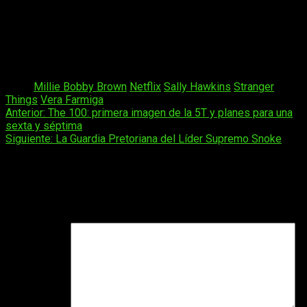
Warner Bros.
continuación de
Kong: La Isla Calavera
. Su
estreno, previsto para el
22 de marzo de 2019
, compartirá
protagonismo junto con
Vera Farmiga, Sally Hawkins y Kyle
Chandler
, entre otros.Y por supuesto, como
Eleven en
Stranger Things,
para la ya confirmada
tercera temporada.
Tags:
Millie Bobby Brown
Netflix
Sally Hawkins
Stranger
Things
Vera Farmiga
Navegación
Anterior:
The 100: primera imagen de la 5T y planes para una
sexta y séptima
de
Siguiente:
La Guardia Pretoriana del Líder Supremo Snoke
entradas
Deja una respuesta
Tu dirección de correo electrónico no será publicada.
Los
campos obligatorios están marcados con
*
Comentario
*