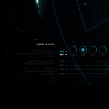
Mass Effect Andrómeda: parche 1.05 en 
BioWare
ha introducido en Mass Effect Andromeda una seri