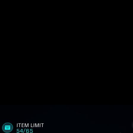
gador son:
muy limitado para el número de objetos que te puedes encontrar
ctas
, pues estaban entre 3000 y 4000 créditos, y por eso los juga
lgunas conversaciones.
nos y Asari.
e Ryder en zig zag.
bios en las armas, los poderes y los enemigos.
 de asalto y las pistolas y su velocidad de disparo.
Más en de
rondas. Lo mismo han hecho con la pistola
Predator
.