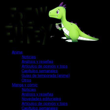
Saltar
al
contenido
Menú
Anime
principal
Noticias
Análisis y reseñas
Artículos de opinión y tops
Capítulos semanales
Guías de temporada (anime)
Otros
Manga y cómic
Noticias
Análisis y reseñas
Novedades editoriales
Artículos de opinión y tops
Capítulos semanales