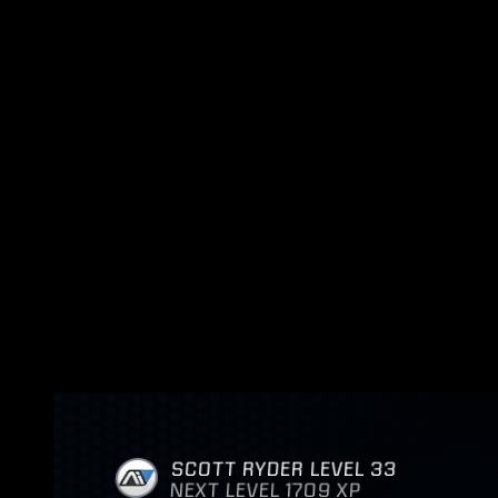
guardado de partida, que no funcionaba correctamente.
Cambios en el modo un jugador
Los cambios más destacados del parche 1.05 en el modo un ju
El aumento de la capacidad de inventario
, pues estaba 
Disminución del precio de las claves de descifrado reli
Mejora de la sincronización de labios y facial
durante a
Mejora la apariencia de los ojos
de los personajes huma
Se ha solucionado un problema con los movimientos
d
Cambios en el modo multijugador
En el modo multijugador
,
BioWare
ha realizado numerosos cam
En cuanto a las armas
,
han aumentado el daño de los fusiles
pues disparaba cada vez mas lento a medida que pasabas las 