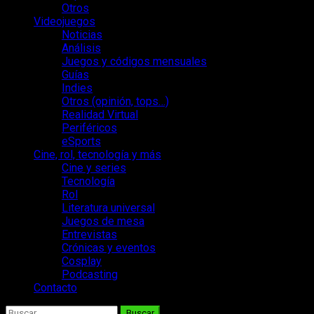
Otros
Videojuegos
Noticias
Análisis
Juegos y códigos mensuales
Guías
Indies
Otros (opinión, tops…)
Realidad Virtual
Periféricos
eSports
Cine, rol, tecnología y más
Cine y series
Tecnología
Rol
Literatura universal
Juegos de mesa
Entrevistas
Crónicas y eventos
Cosplay
Podcasting
Contacto
Buscar: