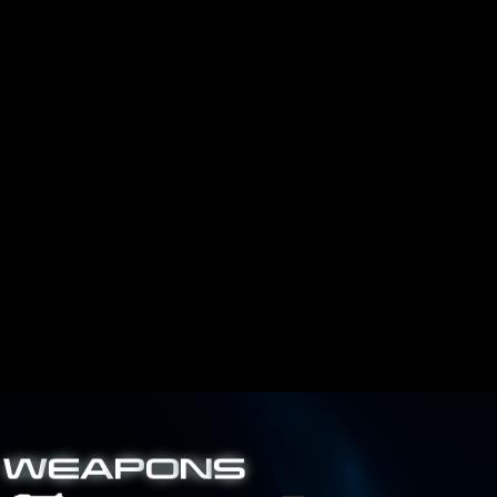
 en una misma misión.
dores no las utilizaban.
talle, han corregido la velocidad del fusil de asalto
Mattock
,