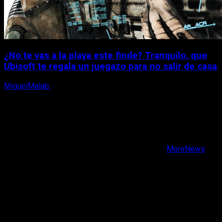
¿No te vas a la playa este finde? Tranquilo, que
Ubisoft te regala un juegazo para no salir de casa
MiguelMalab
7 de agosto, 2026
X
Facebook
Instagram
Youtube
Copyright © Todos los derechos reservados.
|
MoreNews
por AF themes.