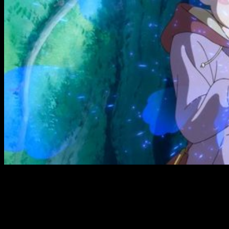
Relativo éxito de la primera cinta de
Studio Ponoc
Mary to Majo no Hana
(
Mary and the Witch’s Flower
), primera