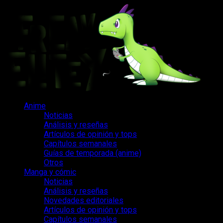
Saltar
al
contenido
Menú
Anime
principal
Noticias
Análisis y reseñas
Artículos de opinión y tops
Capítulos semanales
Guías de temporada (anime)
Otros
Manga y cómic
Noticias
Análisis y reseñas
Novedades editoriales
Artículos de opinión y tops
Capítulos semanales