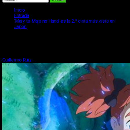
Inicio
Entrada
‘Mary to Majo no Hana’ es la 2.ª cinta más vista en
Japón
‘Mary to Majo no Hana’ es la 2.ª cinta
más vista en Japón
Guillermo Ruiz
11 de julio, 2017
2 minutos de lectura