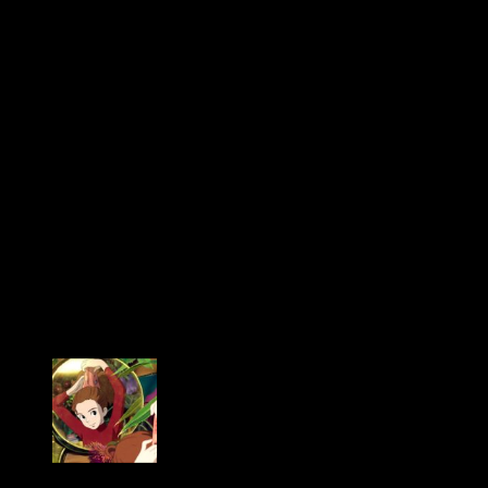
película de
Studio Ponoc
, se estrenó en Japón el fin de
semana pasado. La incertidumbre sobre su posible éxito o
fracaso ha carcomido a
fans
por todo el mundo. Sin embargo,
parece que ya se vislumbra el camino que le espera a la cinta.
La película se estrenó en el
número 2 de la taquilla
japonesa en su primer fin de semana
. Vendió en total
324
mil entradas
que supusieron
428 millones de yenes
(más
de 3 millones de euros). En Japón, la película se proyectó en
458 cines durante el pasado sábado y domingo.
Si comparamos con el estreno de la anterior cinta de
Hiromasa Yonebayashi
,
El recuerdo de Marnie
, la diferencia
es notoria. Esta
Mary to Majo no Hana
ha obtenido un 113%
de los ingresos obtenidos por
Marnie
en su primer fin de
semana
. En 2014,
El recuerdo de Marnie
vendió 285 234
entradas y obtuvo 378 865 500 yenes (2 903 663 euros). Se
proyectó en 461 salas.
‘Arrietty y el mundo de los diminutos’ (2010)