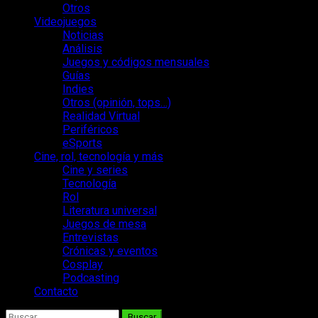
Otros
Videojuegos
Noticias
Análisis
Juegos y códigos mensuales
Guías
Indies
Otros (opinión, tops…)
Realidad Virtual
Periféricos
eSports
Cine, rol, tecnología y más
Cine y series
Tecnología
Rol
Literatura universal
Juegos de mesa
Entrevistas
Crónicas y eventos
Cosplay
Podcasting
Contacto
Buscar: