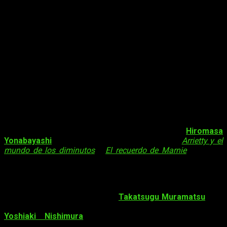
Por su parte,
Arrietty y el mundo de los diminutos
, primer
filme de Yonebayashi estrenado en 2010, vendió en su primer
fin de semana más de un millón de entradas. Obtuvo más de
mil millones de yenes con 447 salas en las que se proyectó.
Así,
Arrietty
sigue siendo el filme más rentable del director
Yonebayashi.
Datos sobre
Mary to Majo no Hana
(
Mary and the
Witch’s Flower
)
Mary to Majo no Hana
, también conocida como
Mary and the
Witch’s Flower
(Mary y la flor de la bruja) es la primera
película de
Studio Ponoc
. La película cuenta con
Hiromasa
Yonabayashi
como director, conocido por dirigir
Arrietty y el
mundo de los diminutos
y
El recuerdo de Marnie
en Ghibli.
Yonebayashi se encarga del guion junto con
Riko Sakaguchi
,
que guionizó
El cuento de la princesa Kaguya
de Isao
takahata.
La música llega de la mano de
Takatsugu Muramatsu
, que
ya trabajó como compositor en
El recuerdo de Marnie
.
Yoshiaki Nishimura
será productor de este nuevo
largometraje. Además otros antiguos trabajadores de Ghibli