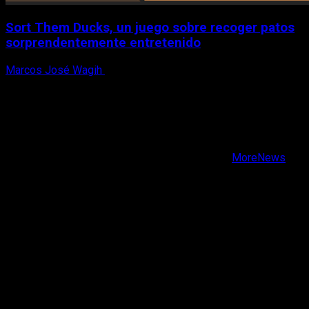
Sort Them Ducks, un juego sobre recoger patos
sorprendentemente entretenido
Marcos José Wagih
8 de agosto, 2026
X
Facebook
Instagram
Youtube
Copyright © Todos los derechos reservados.
|
MoreNews
por AF themes.