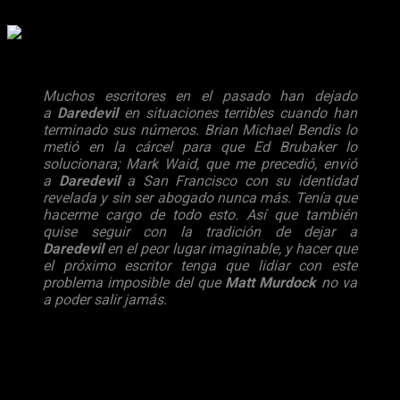
final a la saga en los números #609, #610, #611 y #612
.
En una entrevista reciente, Soule enfatizó esta situación:
Muchos escritores en el pasado han dejado
a
Daredevil
en situaciones terribles cuando han
terminado sus números. Brian Michael Bendis lo
metió en la cárcel para que Ed Brubaker lo
solucionara; Mark Waid, que me precedió, envió
a
Daredevil
a San Francisco con su identidad
revelada y sin ser abogado nunca más. Tenía que
hacerme cargo de todo esto. Así que también
quise seguir con la tradición de dejar a
Daredevil
en el peor lugar imaginable, y hacer que
el próximo escritor tenga que lidiar con este
problema imposible del que
Matt Murdock
no va
a poder salir jamás.
Si nos dejamos llevar por la portada del cómic, hemos de
afirmar que el
mafioso Kingpin tendrá mucho que ver con
la muerte de nuestro querido héroe
. Cabe remarcar que el
villano también tendrá un papel importante en la tercer
temporada de la serie de Netflix que se estrenará el próximo