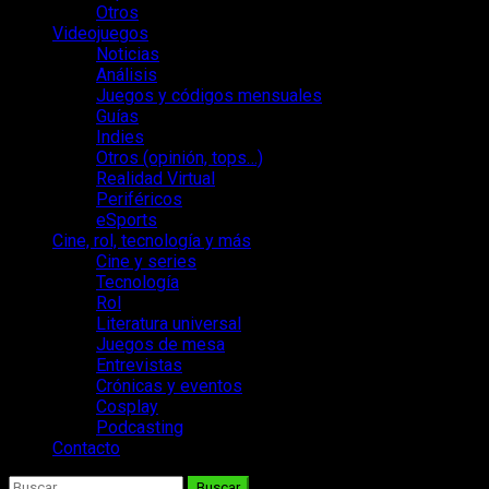
Otros
Videojuegos
Noticias
Análisis
Juegos y códigos mensuales
Guías
Indies
Otros (opinión, tops…)
Realidad Virtual
Periféricos
eSports
Cine, rol, tecnología y más
Cine y series
Tecnología
Rol
Literatura universal
Juegos de mesa
Entrevistas
Crónicas y eventos
Cosplay
Podcasting
Contacto
Buscar: