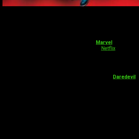
Uno de los héroes insignia morderá el polvo
Te extrañaremos, Matt
Si eres amante de los cómics de
Marvel
deberías
comenzar a preocuparte
. Mientras que en
Netflix
cada vez
falta menos para el estreno de su tercera temporada, en los
cómics este guerrero parece que no correrá la misma suerte.
Concretamente,
el apuntado es nada más y nada menos
que Matt Murdock, también conocido como
Daredevil
.
Resulta que el escritor Charles Soule, responsable de la
nueva línea del cómic
The death of Daredevil
, ha manifestado
que desea dejar al héroe en las peores condiciones posibles,
tal y como se acostumbra a ver en las historietas del Hombre
sin Miedo.
Soule se había hecho cargo del cómic desde el 2015 y, luego
de tres años,
todo parece indicar que le pondrá un punto