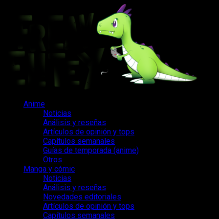
Saltar
al
contenido
Menú
Anime
principal
Noticias
Análisis y reseñas
Artículos de opinión y tops
Capítulos semanales
Guías de temporada (anime)
Otros
Manga y cómic
Noticias
Análisis y reseñas
Novedades editoriales
Artículos de opinión y tops
Capítulos semanales