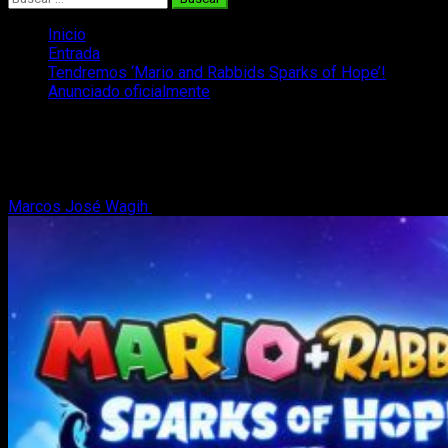
Inicio
Entrada
Tendremos ‘Mario and Rabbids Sparks of Hope’!
Anunciado oficialmente
Tendremos ‘Mario and Rabbids Sparks
of Hope’! Anunciado oficialmente
Marcos José Wagih
12 de junio, 2021
2 minutos de lectura