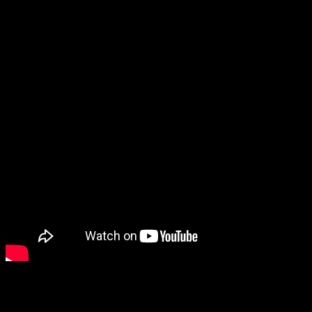
Por el momento, gracias al
gameplay
tráiler emitido (lo tenéis
a continuación), sabemos que podremos jugar con Mario,
Luigi, Peach y varios Rabbids. Destaca, sin duda, el de Stela,