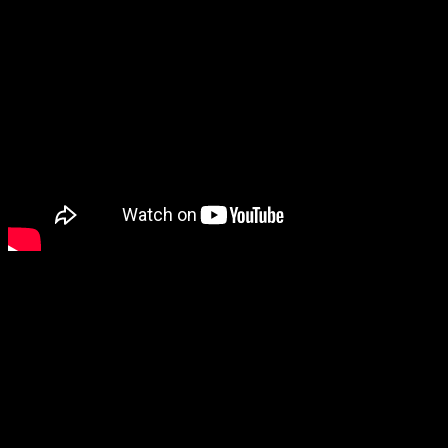
Por lo que se ha podido ver y/o intuir, parece que
Mario and
Rabbids: Sparks of Hope
funcionará como
secuela de
Mario
and Rabbids Kingdom Battle
. Se trata, para quienes no lo
conozcan, del primer título que se lanzó de tan
peculiar
crossover
. Se puso a la venta en Nintendo Switch en
2017. De cualquier manera, parece que habrá bastantes
diferencias para con el juego original.
Gameplay
tráiler del juego