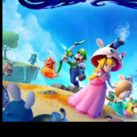
Se ha anunciado —ahora sí, de forma oficial— el nuevo juego
de
Mario and Rabbids
. Se trata de
Mario and Rabbids: