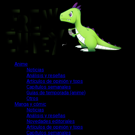
Saltar
al
contenido
Menú
Anime
principal
Noticias
Análisis y reseñas
Artículos de opinión y tops
Capítulos semanales
Guías de temporada (anime)
Otros
Manga y cómic
Noticias
Análisis y reseñas
Novedades editoriales
Artículos de opinión y tops
Capítulos semanales