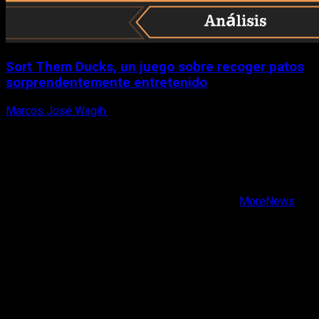
Sort Them Ducks, un juego sobre recoger patos
sorprendentemente entretenido
Marcos José Wagih
8 de agosto, 2026
X
Facebook
Instagram
Youtube
Copyright © Todos los derechos reservados.
|
MoreNews
por AF themes.