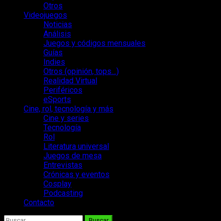
Otros
Videojuegos
Noticias
Análisis
Juegos y códigos mensuales
Guías
Indies
Otros (opinión, tops…)
Realidad Virtual
Periféricos
eSports
Cine, rol, tecnología y más
Cine y series
Tecnología
Rol
Literatura universal
Juegos de mesa
Entrevistas
Crónicas y eventos
Cosplay
Podcasting
Contacto
Buscar: