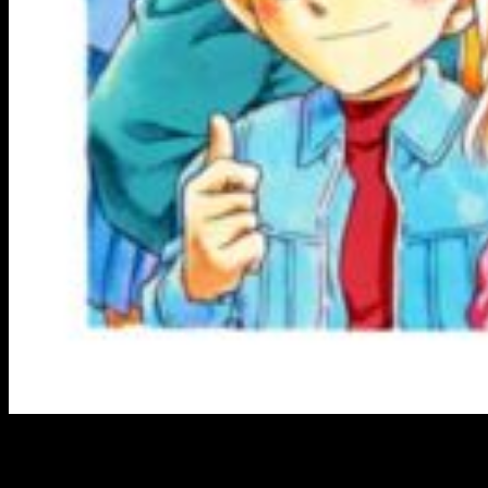
El manga
Detective Conan
(名探偵 コナン), o
Meitantei
Conan
, comenzó a publicarse en 1994 en la revista
Shōnen