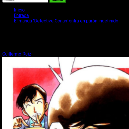
Inicio
Entrada
El manga ‘Detective Conan’ entra en parón indefinido
El manga ‘Detective Conan’ entra en
parón indefinido
Guillermo Ruiz
12 de diciembre, 2017
3 minutos de lectura