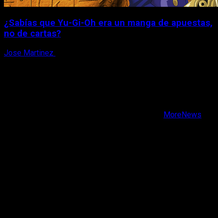
¿Sabías que Yu-Gi-Oh era un manga de apuestas,
no de cartas?
Jose Martinez
6 de agosto, 2026
X
Facebook
Instagram
Youtube
Copyright © Todos los derechos reservados.
|
MoreNews
por AF themes.