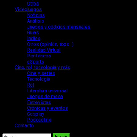
Otros
Videojuegos
Noticias
Análisis
Juegos y códigos mensuales
Guías
Indies
Otros (opinión, tops…)
Realidad Virtual
Periféricos
eSports
Cine, rol, tecnología y más
Cine y series
Tecnología
Rol
Literatura universal
Juegos de mesa
Entrevistas
Crónicas y eventos
Cosplay
Podcasting
Contacto
Buscar: