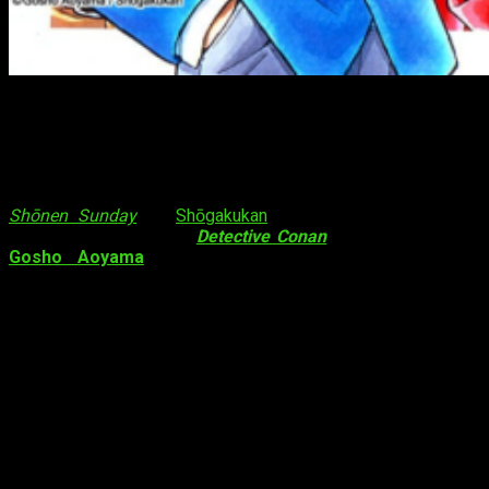
Detective Conan
vuelve a su estado de
parón
Los volúmenes #3 y #4 combinados de 2018 de la revista
Shōnen Sunday
de
Shōgakukan
han revelado una terrible
noticia sobre el manga
Detective Conan
. La obra magna de
Gosho Aoyama
entrará en un
parón indefinido
que
comenzará en el próximo número de la revista. El motivo: el
tratamiento médico
al que ha de someterse su autor para,
además, «recargar pilas». La revista también ha publicado un
mensaje escrito a mano de Aoyama donde habla sobre este
hecho.
En dicho mensaje, Gosho Aoyama declaró que puede que
haya exagerado con su trabajo en proyectos manga y anime
recientes. Además, también dijo, a modo de broma, que usaría
el tiempo del parón para empezar a jugar al app para móviles
Animal Crossing: Pocket Camp
.