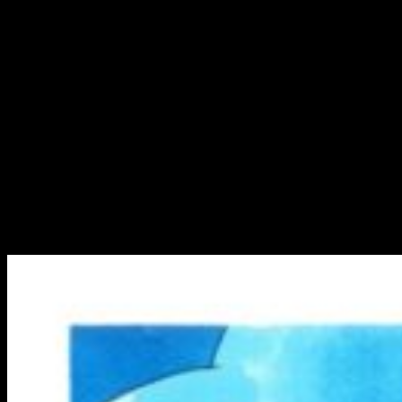
Por otro lado, desde el departamento editorial de la revista
se han disculpado ante los lectores y han declarado que la
revista anunciará los detalles del regreso del manga una vez
se haya decidido. El último volumen recopilatorio de
Detective
Conan
, el #94, se pondrá a la venta en Japón el próximo 18
de diciembre.
Este parón de
Detective Conan
no es, de hecho, el primero. El
manga volvió de un parón previo el 29 de noviembre, y el
primero volumen de 2018 de la revista publicó el segundo
capítulo del nuevo arco del manga.
Datos sobre
Detective Conan