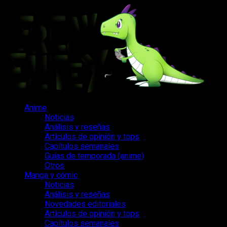
Saltar
al
contenido
Menú
Anime
principal
Noticias
Análisis y reseñas
Artículos de opinión y tops
Capítulos semanales
Guías de temporada (anime)
Otros
Manga y cómic
Noticias
Análisis y reseñas
Novedades editoriales
Artículos de opinión y tops
Capítulos semanales