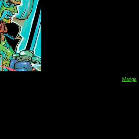
lectores pueden disfrutar del nuevo capítulo a través de
Manga
incluido
One Piece
.