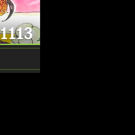
s, pero antes nos gustaría hablaros un poco de la serie. Dicho
. Desde su humilde inicio en 1997 en las páginas de la revista
ómeno cultural y comercial de proporciones colosales.
 vendidos de todos los tiempos
, un logro monumental que ha
ia épica ha inspirado a millones de personas en todo el mundo,
videojuegos, etc. han expandido aún más su alcance. El mundo de
un ferviente debate y análisis.
Teorías sobre el significado