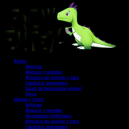
Saltar
al
contenido
Menú
Anime
principal
Noticias
Análisis y reseñas
Artículos de opinión y tops
Capítulos semanales
Guías de temporada (anime)
Otros
Manga y cómic
Noticias
Análisis y reseñas
Novedades editoriales
Artículos de opinión y tops
Capítulos semanales