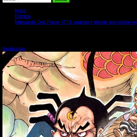
Inicio
Entrada
Manga de One Piece 1113, cuándo y dónde leer online en
Manga de One Piece 1113, cuándo y dónd
Redacción
17 de abril, 2024
3 minutos de lectura