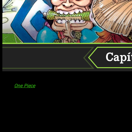
¿Cuándo, dónde y cómo leer el manga de
One Piece
y su c
esto,
One Piece
,
la obra maestra del mangaka Eiichiro Oda, ha 
Weekly Shonen Jump de Shueisha, esta epopeya pirata ha trasc
Con más de 490 millones de copias impresas en todo el mun
valido a su creador múltiples reconocimientos. Pero el impact
trascendiendo barreras culturales y lingüísticas para convertir
Su adaptación al anime ha llevado las aventuras de Luffy y su 
One Piece no solo ha cautivado a los fans con su emocionante