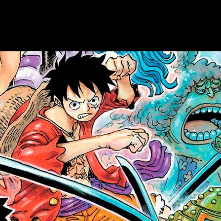
 el pasado de los personajes principales inundan los foros de di
o para leer online en español, gratis y le