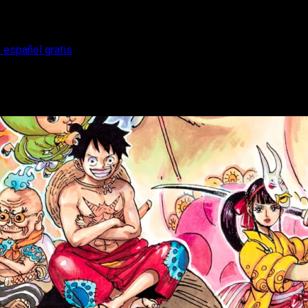
 español gratis
e leer online en español gratis