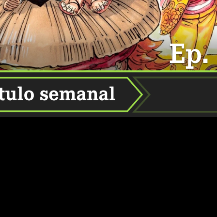
apítulo 1113 online, gratis, legal y en español?
Os lo contamo
dejado una marca indeleble en la historia del manga y el anime
endido las expectativas más salvajes, convirtiéndose en un fen
do, One Piece se ha consolidado como
uno de los mangas más
o de One Piece va más allá de las cifras de ventas. Esta histor
se en un fenómeno global.
tripulación a millones de hogares, mientras que las películas, 
 trama y personajes memorables, sino que también ha generado 