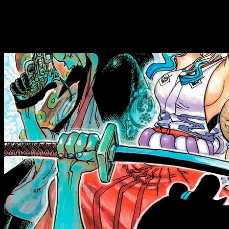
de la voluntad del D
, la ubicación del legendario One Piece y
influencia duradera de esta serie.
Manga de
One Piece
1113, fecha y horari