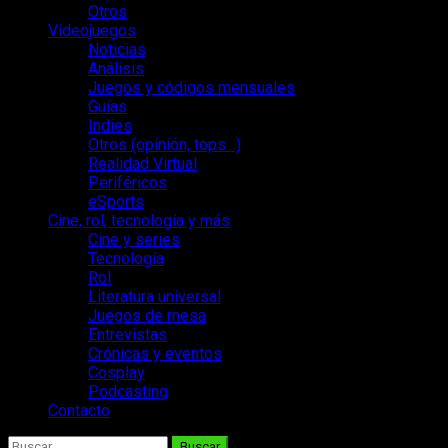
Otros
Videojuegos
Noticias
Análisis
Juegos y códigos mensuales
Guías
Indies
Otros (opinión, tops…)
Realidad Virtual
Periféricos
eSports
Cine, rol, tecnología y más
Cine y series
Tecnología
Rol
Literatura universal
Juegos de mesa
Entrevistas
Crónicas y eventos
Cosplay
Podcasting
Contacto
Buscar: