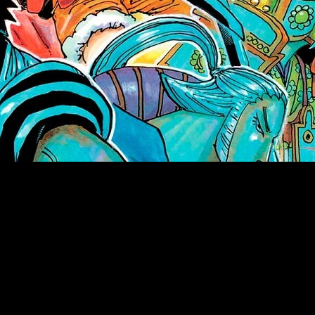
 en español
el domingo 28 de abril de 2024 a las 17:00
. Los 
ece acceso gratuito a una amplia selección de mangas populares, 
eninsular española. El cambio horario es: