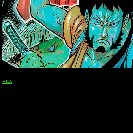
El capítulo 1113 estará disponible onlline de forma gratuita y
Plus
, una plataforma oficial respaldada por Shueisha, que ofr
Resumen
Domingo 28 de abril de 2024 en Manga Plus a las 17:00, hora p
España (Península y Baleares):
a las
17:00
horas
España (Islas Canarias):
a las
16:00
horas
Argentina:
a las
12:00
horas
Uruguay:
a las
12:00
horas