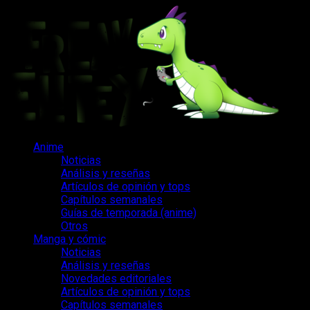
Saltar
al
contenido
Menú
Anime
principal
Noticias
Análisis y reseñas
Artículos de opinión y tops
Capítulos semanales
Guías de temporada (anime)
Otros
Manga y cómic
Noticias
Análisis y reseñas
Novedades editoriales
Artículos de opinión y tops
Capítulos semanales