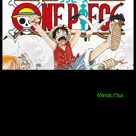
El emocionante episodio 1108 de One Piece estará
disponible para leer de forma gratuita y en español el
domingo 25 de febrero de 2024
. Los aficionados podrán
disfrutar de esta emocionante entrega en
Manga Plus
, una
plataforma líder que ofrece una amplia selección de mangas
populares de manera legal y gratuita.
No te pierdas la oportunidad de continuar tu viaje en el Grand
Line con Luffy y su tripulación mientras enfrentan nuevos
desafíos y descubren los secretos del mundo de One Piece
en este próximo capítulo. Marca tu calendario y prepárate