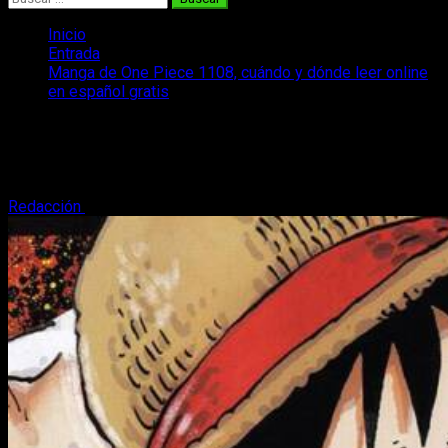
Inicio
Entrada
Manga de One Piece 1108, cuándo y dónde leer online
en español gratis
Manga de One Piece 1108, cuándo y
dónde leer online en español gratis
Redacción
14 de febrero, 2024
3 minutos de lectura