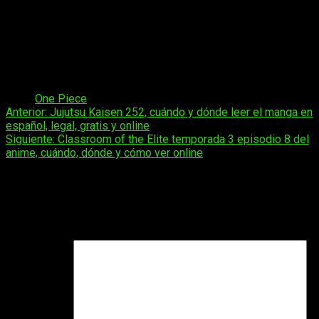
El Salvador:
a las
08:00
horas
Guatemala:
a las
08:00
horas
Costa Rica:
a las
08:00
horas
Nicaragua:
a las
08:00
horas
Honduras:
a las
08:00
horas
México:
a las
08:00
horas
Tags:
One Piece
Navegación
Anterior:
Jujutsu Kaisen 252, cuándo y dónde leer el manga en
español, legal, gratis y online
de
Siguiente:
Classroom of the Elite temporada 3 episodio 8 del
entradas
anime, cuándo, dónde y cómo ver online
Deja una respuesta
Tu dirección de correo electrónico no será publicada.
Los
campos obligatorios están marcados con
*