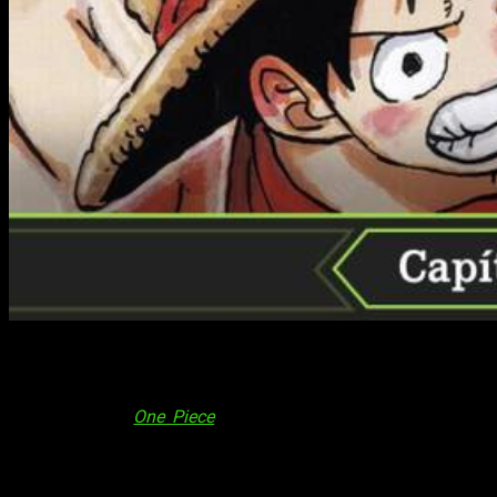
¿Cuándo, dónde y cómo leer el manga de
One Piece
y su
capítulo 1108 en línea, de forma gratuita, legal y en
español?
Os respondemos, pero antes nos gustaría hablaros
sobre la serie.
One Piece
la legendaria creación de Eiichiro
Oda, ha dominado el mundo del manga desde su debut en
1997 en la revista Weekly Shōnen Jump de Shueisha. Con una
narrativa épica, personajes inolvidables y un mundo rico y