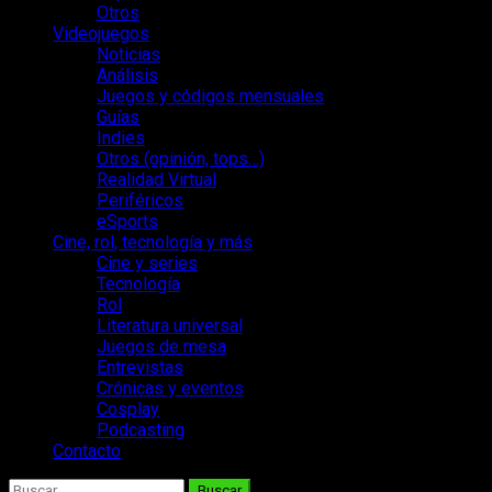
Otros
Videojuegos
Noticias
Análisis
Juegos y códigos mensuales
Guías
Indies
Otros (opinión, tops…)
Realidad Virtual
Periféricos
eSports
Cine, rol, tecnología y más
Cine y series
Tecnología
Rol
Literatura universal
Juegos de mesa
Entrevistas
Crónicas y eventos
Cosplay
Podcasting
Contacto
Buscar: