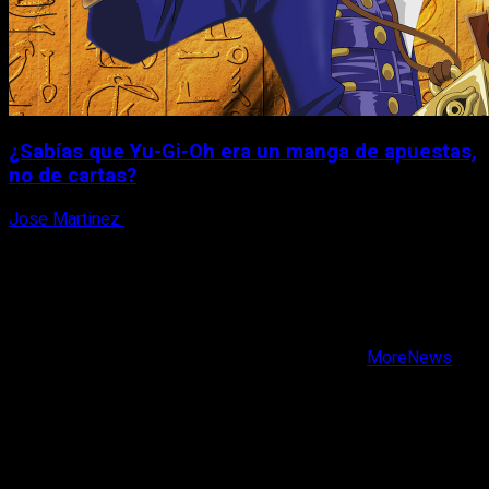
¿Sabías que Yu-Gi-Oh era un manga de apuestas,
no de cartas?
Jose Martinez
6 de agosto, 2026
X
Facebook
Instagram
Youtube
Copyright © Todos los derechos reservados.
|
MoreNews
por AF themes.