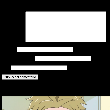
Tu dirección de correo electrónico no será publicada.
Los
campos obligatorios están marcados con
*
Comentario
*
Nombre
Correo electrónico
Web
Historias relacionadas