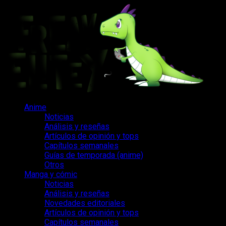
Saltar
al
contenido
Menú
Anime
principal
Noticias
Análisis y reseñas
Artículos de opinión y tops
Capítulos semanales
Guías de temporada (anime)
Otros
Manga y cómic
Noticias
Análisis y reseñas
Novedades editoriales
Artículos de opinión y tops
Capítulos semanales