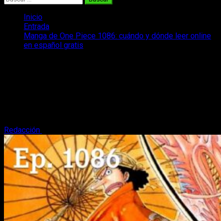
Inicio
Entrada
Manga de One Piece 1086: cuándo y dónde leer online
en español gratis
Manga de One Piece 1086: cuándo y
dónde leer online en español gratis
¿Cuándo, dónde y cómo podemos leer el manga One Piece
1086 de manera gratis y legal? ¡Os contamos todo lo que
necesitáis saber!
Redacción
3 de junio, 2023
3 minutos de lectura