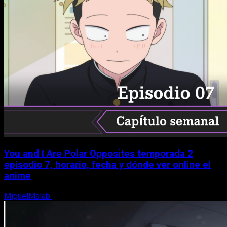
You and I Are Polar Opposites temporada 2
episodio 7, horario, fecha y dónde ver online el
anime
MiguelMalab
9 de agosto, 2026