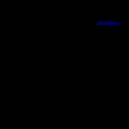
Facebook
Instagram
Youtube
Copyright © Todos los derechos reservados.
|
MoreNews
por AF themes.