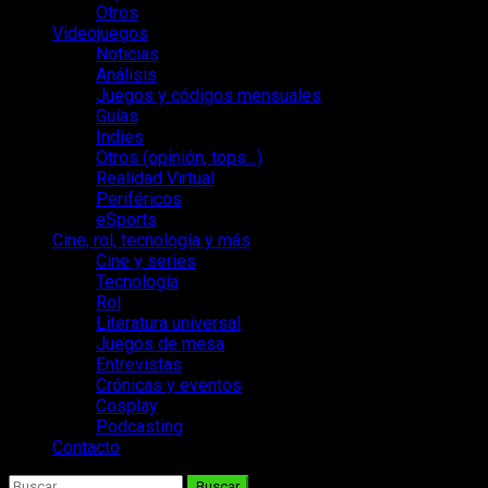
Otros
Videojuegos
Noticias
Análisis
Juegos y códigos mensuales
Guías
Indies
Otros (opinión, tops…)
Realidad Virtual
Periféricos
eSports
Cine, rol, tecnología y más
Cine y series
Tecnología
Rol
Literatura universal
Juegos de mesa
Entrevistas
Crónicas y eventos
Cosplay
Podcasting
Contacto
Buscar: