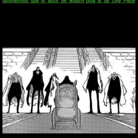
desmentido que el autor de
Bleach
odia al de
One Piece
,
rumor que surgió por culpa de un bulo…
Manga de
One Piece
1086: cuándo y
dónde leer online en español, gratis y
legal
Manga de
One Piece
1086: cuándo y dónde leer online en