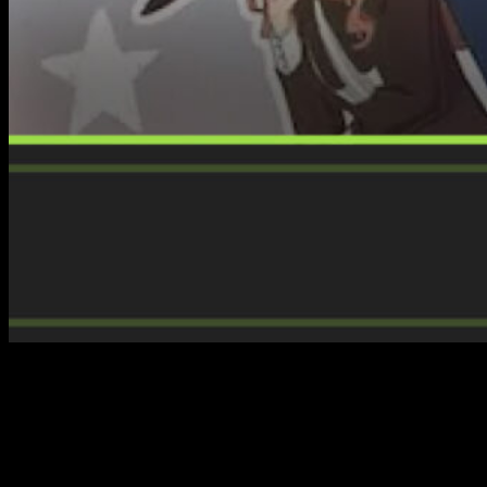
Ya estamos terminando con este
vigésimo octavo Manga Ba
de este fin de semana. Ahora es turno de la plataforma de an
Manga Barcelona 28: Crunchyroll