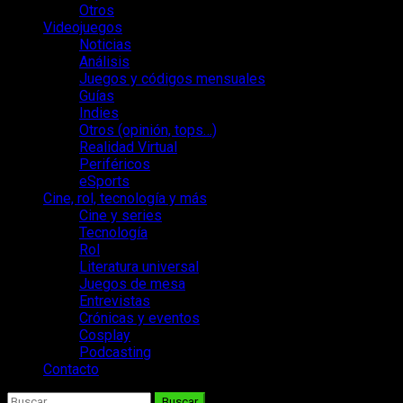
Otros
Videojuegos
Noticias
Análisis
Juegos y códigos mensuales
Guías
Indies
Otros (opinión, tops…)
Realidad Virtual
Periféricos
eSports
Cine, rol, tecnología y más
Cine y series
Tecnología
Rol
Literatura universal
Juegos de mesa
Entrevistas
Crónicas y eventos
Cosplay
Podcasting
Contacto
Buscar: