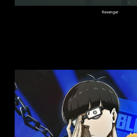
Revenger
La presentación de Crunchyroll ha comenzado con un breve rec
de samuráis, escrito por
Gen Urobuchi
, y a esperas de su
est
El segundo anime que nos han recordado ha sido
T
he Ice Guy
de instituto y un chico hijo de una mujer de las nieves. Habrá q
Animes que continúan