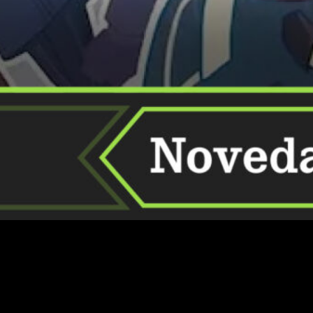
rcelona
. Como ya habéis estado leyendo en nuestra web, hemos
ime en streaming y las novedades del
Manga Barcelona 28: Crun