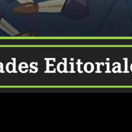
 cubierto todas las novedades que se han anunciado a lo largo
chyroll
.