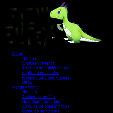
Saltar
al
contenido
Menú
Anime
principal
Noticias
Análisis y reseñas
Artículos de opinión y tops
Capítulos semanales
Guías de temporada (anime)
Otros
Manga y cómic
Noticias
Análisis y reseñas
Novedades editoriales
Artículos de opinión y tops
Capítulos semanales