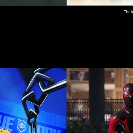
The I
ordatorio de las series que ya están confirmadas por parte de
reno en enero
.
 and His Cool Female Colleague
, con
fecha de estreno
para el
ue esperar a ver que nos depara esta serie.