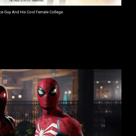
ce Guy And His Cool Female College
 Crunchyroll. Primero han recordado
Revenger
el anime original
1 de enero
. Este anime nos contará el romance entre una chica