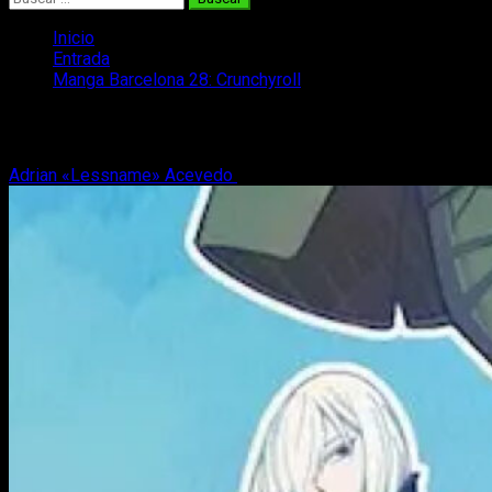
Inicio
Entrada
Manga Barcelona 28: Crunchyroll
Manga Barcelona 28: Crunchyroll
Adrian «Lessname» Acevedo
11 de diciembre, 2022
4 minutos 