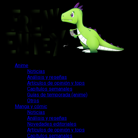
Saltar
al
contenido
Menú
Anime
principal
Noticias
Análisis y reseñas
Artículos de opinión y tops
Capítulos semanales
Guías de temporada (anime)
Otros
Manga y cómic
Noticias
Análisis y reseñas
Novedades editoriales
Artículos de opinión y tops
Capítulos semanales