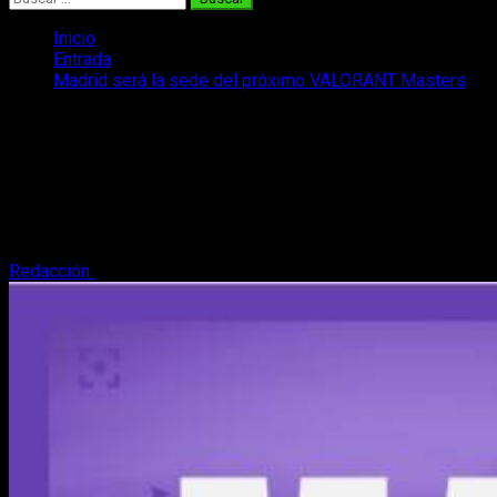
Inicio
Entrada
Madrid será la sede del próximo VALORANT Masters
Madrid será la sede del próximo
VALORANT Masters
Riot Games anuncia que Madrid será la sede del próximo
VALORANT Masters. Os contamos todo lo que necesitáis
saber sobre el tema.
Redacción
23 de agosto, 2023
5 minutos de lectura