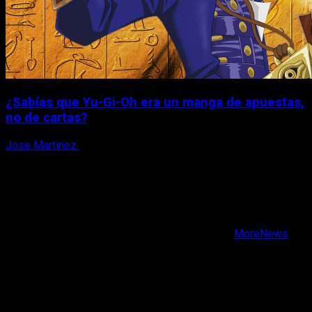
¿Sabías que Yu-Gi-Oh era un manga de apuestas,
no de cartas?
Jose Martinez
6 de agosto, 2026
X
Facebook
Instagram
Youtube
Copyright © Todos los derechos reservados.
|
MoreNews
por AF themes.