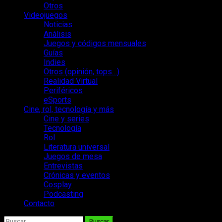
Otros
Videojuegos
Noticias
Análisis
Juegos y códigos mensuales
Guías
Indies
Otros (opinión, tops…)
Realidad Virtual
Periféricos
eSports
Cine, rol, tecnología y más
Cine y series
Tecnología
Rol
Literatura universal
Juegos de mesa
Entrevistas
Crónicas y eventos
Cosplay
Podcasting
Contacto
Buscar: