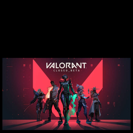
apuestas más destacadas de España. Con un comienzo
fuerte en su trayectoria competitiva, KOI llegó a las
semifinales del torneo español VALORANT Rising en
febrero de 2022. Aunque aún no ha logrado consolidar
su presencia internacional (con una breve participación
en LOCK//IN en Brasil, donde fueron eliminados por
NRG).
Formato del VALORANT Masters