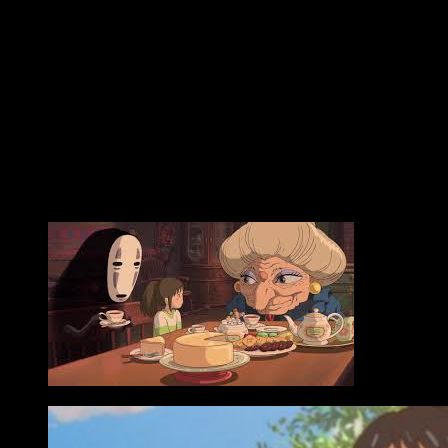
Auge del anime en nuestro país
Este aumento de interés del manga durante los últimos 25
años viene dado por la buena presencia del anime tanto en
televisión como en cine.
Series de televisión como
Marco
,
Mazinger Z
,
Dragon Ball
, y
estudios de importancia como el
Studio Ghibli
, además, de
directores como
Hayao Miyasaki
,
Katsuhiro Otomo
o
Makoto Shinkai
, han conseguido aumentar el interés y la
imaginación de distintas generaciones.