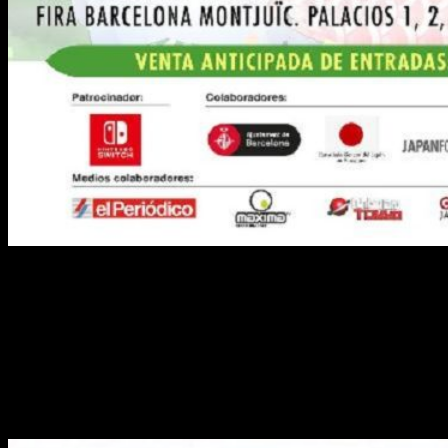
Historia
En el año 1917 algunos de los cines japones pudieron
proyectar 2 cortometrajes de dibujos animados. Del 1.º no se
conservá nada. No obstante, del 2.º sí: se llamaba
Hanawa
Hetakoi mitad no Maki
.
Corto que contaba la historia de un
samurái y su espada. Después de 100 años el anime se ha
convertido en un coloso a nivel mundial.