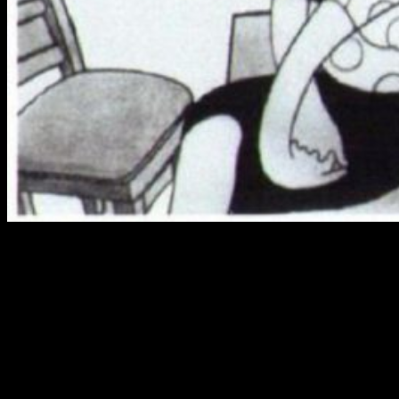
Exposición
Se llevará a cabo un repaso del progreso de la industria del
anime, incluyendo títulos más relevantes, creadores clave,
etc. Además agrupará una cronología de hechos clave que
permitirán comprender la facilidad del anime para encandilar a
todo tipo de personas.
La exposición tiene como
colaboradora a
B-Anime Film Festival
.