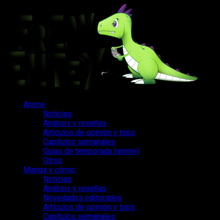
Saltar
al
contenido
Menú
Anime
principal
Noticias
Análisis y reseñas
Artículos de opinión y tops
Capítulos semanales
Guías de temporada (anime)
Otros
Manga y cómic
Noticias
Análisis y reseñas
Novedades editoriales
Artículos de opinión y tops
Capítulos semanales