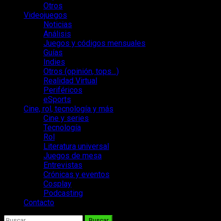
Otros
Videojuegos
Noticias
Análisis
Juegos y códigos mensuales
Guías
Indies
Otros (opinión, tops…)
Realidad Virtual
Periféricos
eSports
Cine, rol, tecnología y más
Cine y series
Tecnología
Rol
Literatura universal
Juegos de mesa
Entrevistas
Crónicas y eventos
Cosplay
Podcasting
Contacto
Buscar: