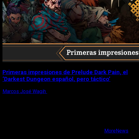
Primeras impresiones de Prelude Dark Pain, el
‘Darkest Dungeon español, pero táctico’
Marcos José Wagih
6 de agosto, 2026
X
Facebook
Instagram
Youtube
Copyright © Todos los derechos reservados.
|
MoreNews
por AF themes.