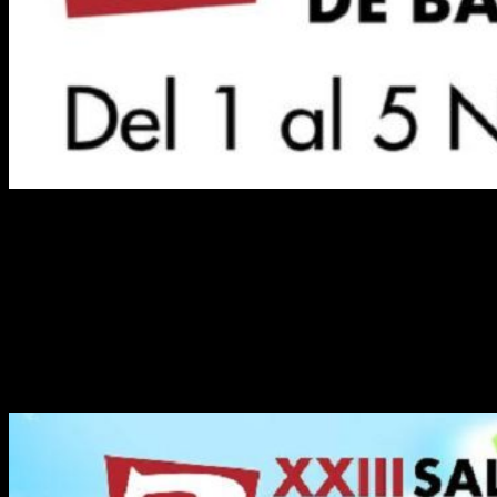
Una celebración especial
Durante el
XXIII Salón del Manga de Barcelona
se celebrará
de forma especial el centenario de la animación japonesa.
Durante los días del 1 al 5 de noviembre se realizará una gran
exposición llamada
100 años de anime
. Dicha exposición
hará un viaje sobre algunas de las contribuciones más
importantes al género.