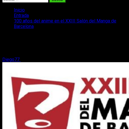
Inicio
Entrada
100 años del anime en el XXIII Salón del Manga de
Barcelona
100 años del anime en el XXIII Salón del
Manga de Barcelona
Diego77
29 de julio, 2017
2 minutos de lectura