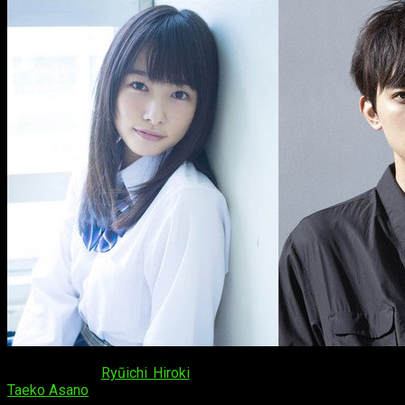
Por otro lado,
Ryūichi Hiroki
dirigirá la película con guion de
Taeko Asano
.