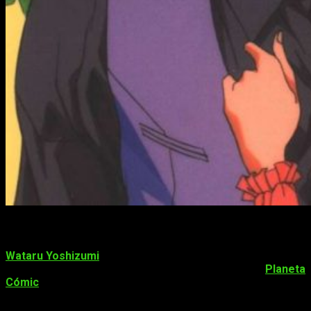
Marmalade Boy
(ママレード・ボーイ), también conocida
como
La familia crece
, es un manga creado por la
mangaka
Wataru Yoshizumi
. La serie se publicó en la revista
Ribon
de
Shūeisha desde 1992 hasta 1995. En España,
Planeta
Cómic
ha sido la encargada de licenciar y publicar esta obra.
El manga inspiró una conocida serie de animación de 76
episodios animada por Toei Animation. Además de la serie,