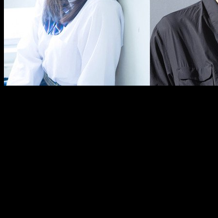
Ryō Yoshikawa
La familia crece
llega en abril
La página web oficial de la película
live-action
de
Marmalade
Boy
ha publicado recientemente un
teaser
. En este se revela
que el filme se estrenará el próximo
27 de abril
en Japón. A
continuación os mostramos el adelanto en cuestión: