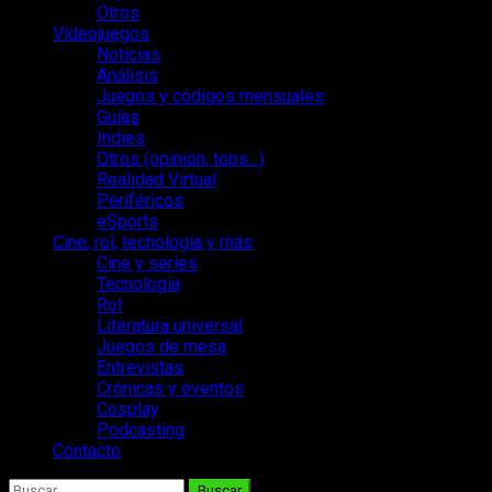
Otros
Videojuegos
Noticias
Análisis
Juegos y códigos mensuales
Guías
Indies
Otros (opinión, tops…)
Realidad Virtual
Periféricos
eSports
Cine, rol, tecnología y más
Cine y series
Tecnología
Rol
Literatura universal
Juegos de mesa
Entrevistas
Crónicas y eventos
Cosplay
Podcasting
Contacto
Buscar: