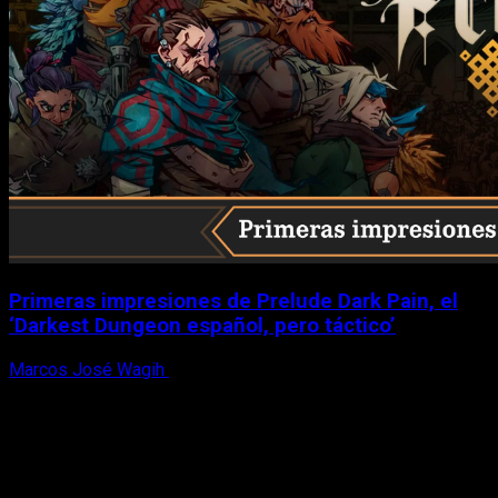
Primeras impresiones de Prelude Dark Pain, el
‘Darkest Dungeon español, pero táctico’
Marcos José Wagih
6 de agosto, 2026
X
Facebook
Instagram
Youtube