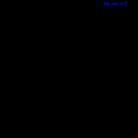
Copyright © Todos los derechos reservados.
|
MoreNews
por AF themes.