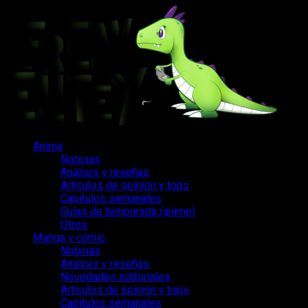
Saltar
al
contenido
Menú
Anime
principal
Noticias
Análisis y reseñas
Artículos de opinión y tops
Capítulos semanales
Guías de temporada (anime)
Otros
Manga y cómic
Noticias
Análisis y reseñas
Novedades editoriales
Artículos de opinión y tops
Capítulos semanales