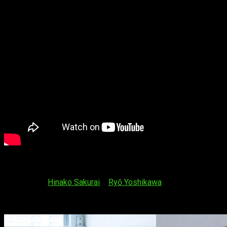
Reparto y
staff
Por un lado,
Hinako Sakurai
y
Ryō Yoshikawa
darán vida a Miki
Koishikawa y Yū Matsūra, respectivamente. A continuación
podéis ver una imagen con ambos actores: