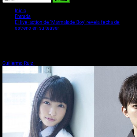
Inicio
Entrada
El live-action de ‘Marmalade Boy’ revela fecha de
estreno en su teaser
El live-action de ‘Marmalade Boy’
revela fecha de estreno en su teaser
Guillermo Ruiz
1 de diciembre, 2017
2 minutos de lectura