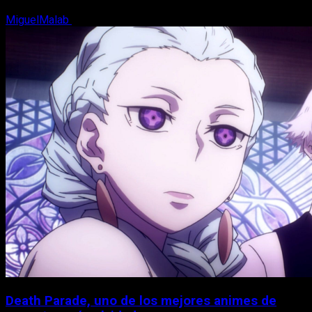
MiguelMalab
7 de agosto, 2026
Death Parade, uno de los mejores animes de