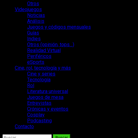
Otros
Videojuegos
Noticias
Análisis
Juegos y códigos mensuales
Guías
Indies
Otros (opinión, tops…)
Realidad Virtual
Periféricos
eSports
Cine, rol, tecnología y más
Cine y series
Tecnología
Rol
Literatura universal
Juegos de mesa
Entrevistas
Crónicas y eventos
Cosplay
Podcasting
Contacto
Buscar: