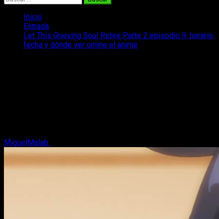
Inicio
Entrada
Let This Grieving Soul Retire Parte 2 episodio 9, horario,
fecha y dónde ver online el anime
Let This Grieving Soul Retire Parte 2
episodio 9, horario, fecha y dónde ver
online el anime
Te traemos toda la información respecto a la emisión del
episodio 9 del anime Let This Grieving Soul Retire Parte 2:
cuándo y dónde ver.
MiguelMalab
22 de noviembre, 2025
4 minutos de lectura