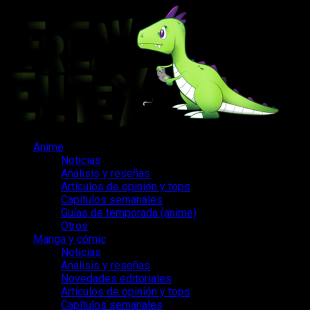
Saltar
al
contenido
Menú
Anime
principal
Noticias
Análisis y reseñas
Artículos de opinión y tops
Capítulos semanales
Guías de temporada (anime)
Otros
Manga y cómic
Noticias
Análisis y reseñas
Novedades editoriales
Artículos de opinión y tops
Capítulos semanales