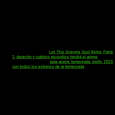
motivos para alegrarse:
cuándo, dónde y cómo ver online,
en español y de manera legal el episodio 9 del anime
Let
This Grieving Soul Retire
Parte 2
. Todo apunta a que este
capítulo llegará con más emoción que nunca, obligando al
protagonista a tomar decisiones que podrían cambiarlo todo.
Tras lo que vivimos en el episodio anterior, la historia sigue
ganando fuerza con giros que sorprenden incluso a los más
veteranos del género. Una entrega que promete mantenernos
pegados a la pantalla y que ningún fan querrá perderse.
Tal vez te interese:
Let This Grieving Soul Retire Parte
2, duración y cuántos episodios tendrá el anime
Tal vez te interese:
guía anime temporada otoño 2025
con todos los estrenos de la
temporada
Para quienes no quieren perderse ni un segundo de Let This
Grieving Soul Retire, ya está disponible toda la información
sobre cuándo y dónde ver online, en español y de forma legal,
el episodio 9. Las plataformas oficiales garantizan una
experiencia cómoda y sin interrupciones, para que los fans
disfruten del capítulo con total tranquilidad mientras la
historia sigue creciendo y los personajes afrontan desafíos
cada vez más intensos e impredecibles.