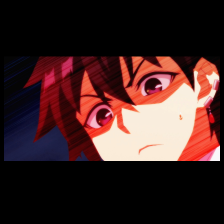
Let This Grieving Soul Retire
Parte 2,
fecha, hora de estreno y dónde ver el
episodio 9 del anime
Let This Grieving Soul Retire
P2, fecha, hora de estreno y
dónde ver el episodio 9 del anime
Si quieres saber cuándo y dónde ver el
episodio 9 de
Nageki
no Bourei wa Intai shitai
part 2
(aunque para muchos más
que un
cour
es una temporada 2 al uso), su fecha de estreno
es el
sábado 29 de noviembre de 2025
. Podrás hacerlo