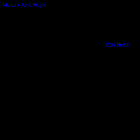
Marcos José Wagih
6 de agosto, 2026
X
Facebook
Instagram
Youtube
Copyright © Todos los derechos reservados.
|
MoreNews
por AF themes.