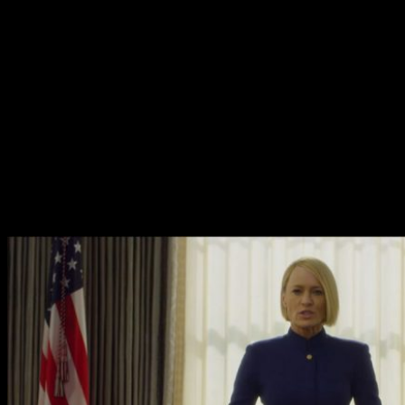
Orange is the new black
Una de las ficciones carcelarias más populares de los
últimos años tiene un presupuesto de
50 millones de
dólares por temporada
. Ocupa el octavo puesto del ranking,
no está nada mal para una serie tan popular.
House of cards
Esta serie, que se ha visto inmersa en la polémica en los
últimos meses, fue uno de los primero éxitos de
Netflix
y
cuesta la friolera de
60 millones de dólares por
temporada.