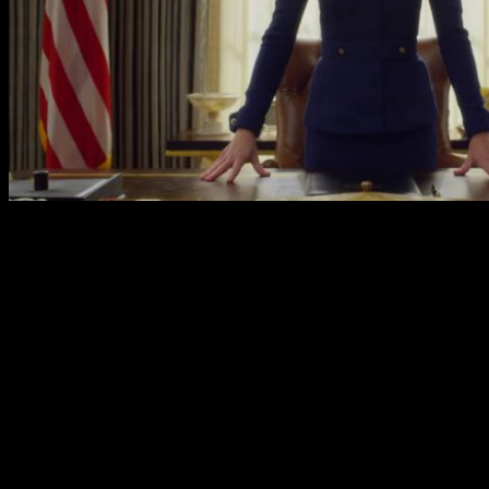
Marco Polo
Cualquiera que haya visto esta serie intuye que cuesta
bastante dinero y no se aleja de la realidad, en concreto,
90
millones de dólares por temporada.
Sense8
La recientemente cancelada
Sense8
cuesta
108 millones por
temporada
, una de las más caras. ¿Tendrá esto algo que ver
con su abrupto final?