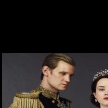
The Get Down
120 millones
es el presupuesto de una de las series
revelación del año. Estos jóvenes del
Bronx
tienen mucho
presupuesto para seguir dando guerra.
The Crown
Como no podía ser menos, la mismísima reina de Inglaterra
tiene la corona del presupuesto de
Netflix
,
130 millones de
dólares por temporada.