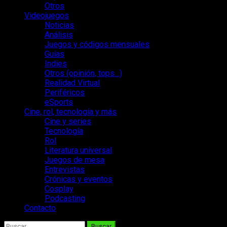
Otros
Videojuegos
Noticias
Análisis
Juegos y códigos mensuales
Guías
Indies
Otros (opinión, tops…)
Realidad Virtual
Periféricos
eSports
Cine, rol, tecnología y más
Cine y series
Tecnología
Rol
Literatura universal
Juegos de mesa
Entrevistas
Crónicas y eventos
Cosplay
Podcasting
Contacto
Buscar: