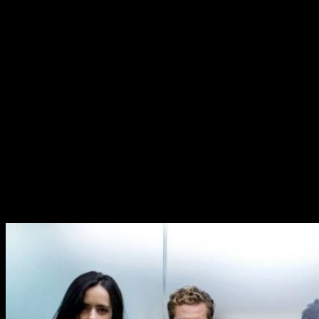
Netflix
tiene auténticas maravillas, de eso no hay duda, pero,
detrás del resultado final que vemos en pantalla,
hay mucho
trabajo y dinero.
Es cierto que dinero y calidad no van siempre de la mano
pero, normalmente, un buen presupuesto ayuda a lograr un
gran resultado. Aquí os traemos las
series más caras de
Netflix
, de menos presupuesto a más.
Daredevil, Jessica Jones, Iron Fist y Luke Cage
Las series de
Netflix-Marvel
no son baratas, en concreto
40
millones de dólares por temporada
. Las cuatro ocupan el
décimo, noveno, octavo y séptimo lugar en el presupuesto de
la plataforma de streaming online.