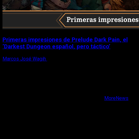
Primeras impresiones de Prelude Dark Pain, el
‘Darkest Dungeon español, pero táctico’
Marcos José Wagih
6 de agosto, 2026
X
Facebook
Instagram
Youtube
Copyright © Todos los derechos reservados.
|
MoreNews
por AF themes.