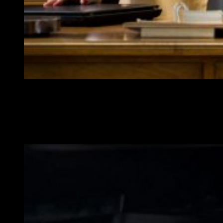
Vota Juan uno de los nuevos proyectos para TNT // Vertel
Por otro lado por la parte internacional llegará a la cadena
I
am The Night
una historia
basada en hechos reales
protagonizada por Chris Pine y dirigida por Patty
Jenkins.