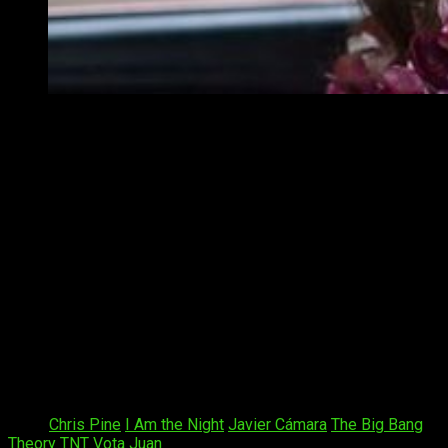
I am The Night nuevo programa para TNT // Ultra Tendenc
Jay Singletary
(
Chris Pine
), un periodista sin
escrúpulos quien se apodera de la historia de la
joven
Fauna Hodel
(
India Eisley
), que fue
entregada por su madre biológica a un hombre de
color que trabajaba en los baños de un casino de
Nevada en 1949. Cuando
Fauna
comienza a
investigar los secretos de su pasado, sigue un
rastro siniestro que se arremolina cada vez más
cerca de un infame ginecólogo de Hollywood, el
Dr. George Hodel
, un hombre involucrado en el
más oscuro desenfreno de Hollywood y
sospechoso del infame asesinato «Black
Dahlia» de Elizabeth Short
, en Los Ángeles en
1947.
Tags:
Chris Pine
I Am the Night
Javier Cámara
The Big Bang
Theory
TNT
Vota Juan