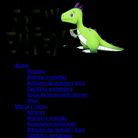
Saltar
al
contenido
Menú
Anime
principal
Noticias
Análisis y reseñas
Artículos de opinión y tops
Capítulos semanales
Guías de temporada (anime)
Otros
Manga y cómic
Noticias
Análisis y reseñas
Novedades editoriales
Artículos de opinión y tops
Capítulos semanales