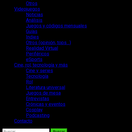
Otros
Videojuegos
Noticias
Análisis
Juegos y códigos mensuales
Guías
Indies
Otros (opinión, tops…)
Realidad Virtual
Periféricos
eSports
Cine, rol, tecnología y más
Cine y series
Tecnología
Rol
Literatura universal
Juegos de mesa
Entrevistas
Crónicas y eventos
Cosplay
Podcasting
Contacto
Buscar: