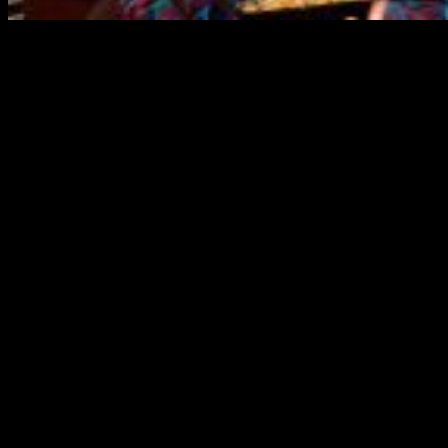
El 24 de septiembre se estrena la última temporada de
The
Big Bang Theory
lo que hace que
TNT
pierda su gran serie
pero esta ya ha pensado en sus sustitutas.
TNT
que creció gracias a
The Big Bang Theory
ahora se tiene
que despedir de ella lo que significa que tendrá que apostar
por serie nuevas aunque seguirá emitiendo otros programas
como:
Rick y Morty
,
Vikingos
,
Flash
… Entre muchas otras.
La nuevas series de TNT
Vota Juan
es una de las grandes apuestas. La serie
producida en España y protagonizada por Javier Cámara
aunque entre el reparto también se encuentran
María Pujalte
o
Soy una Pringada.
Juan Carrasco
el ministro de Agricultura que
decide presentarse a las primarias de su partido y
optar así a ser presidente del Gobierno
aunque
esto no será tarea fácil
Carrasco
contará con su
jefa de prensa, la de gabinete o su asesor