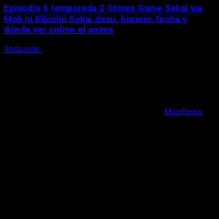
Episodio 6 temporada 2 Otome Game Sekai wa
Mob ni Kibishii Sekai desu, horario, fecha y
dónde ver online el anime
Redacción
5 de agosto, 2026
X
Facebook
Instagram
Youtube
Copyright © Todos los derechos reservados.
|
MoreNews
por AF themes.