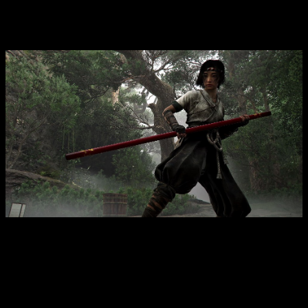
Las garras de Awaji es el primer gran
DLC de
Assassin’s Creed Shadows
Hay que tener en cuenta que para disfrutar de Las garras de
Awaji
tendréis que haber completado los arcos de la
historia principal de Naoe y Yasuke
. Aseguraos de haber
finalizado la misión
«Fuera de las sombras»
, que está
disponible tras completar las misiones personales de Naoe,
Yasuke y Junjirō.