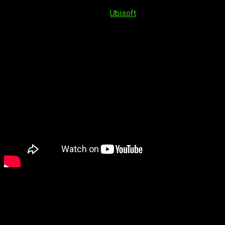
16 de septiembre
llegará
Las garras de Awaji
, la
primera
gran expansión
del juego de
Ubisoft
. Y la compañía francesa
quiere preparar a sus fans dejando todo tipo de detalles para
la próxima semana. ¡Os los contamos todos!
En nuestro territorio (España peninsular), este nuevo
contenido
llegará a las 14.00 horas
y lo hará con la
actualización 1.1.1. del juego
, que introducirá muchas
mejoras. Vamos a detallaros las más importantes