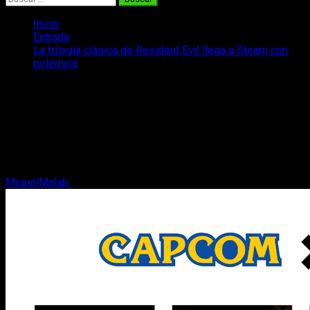
Inicio
Entrada
La trilogía clásica de Resident Evil llega a Steam con
polémica
La trilogía clásica de Resident Evil
llega a Steam con polémica
La primera trilogía de Resident Evil llega a Steam con
polémica y un pequeño regalo a modo de otro imprescindible
de Capcom
MiguelMalab
2 de abril, 2026
2 minutos de lectura