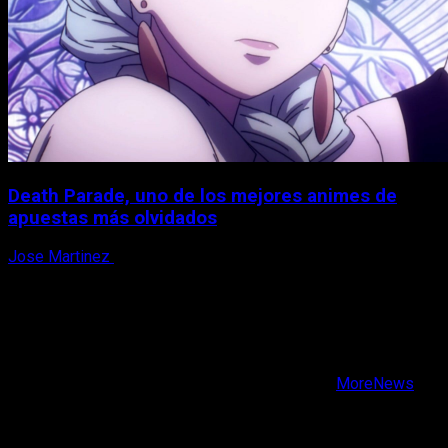
Death Parade, uno de los mejores animes de
apuestas más olvidados
Jose Martinez
7 de agosto, 2026
X
Facebook
Instagram
Youtube
Copyright © Todos los derechos reservados.
|
MoreNews
por AF themes.