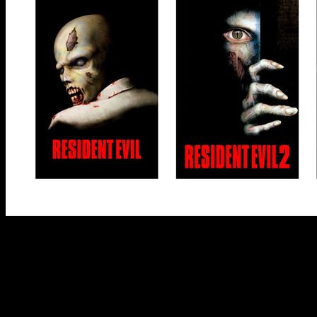
La trilogía original de Resident Evil aterriza en Steam
Pues sí, la trilogía clásica de
Resident Evil
llega a Steam tras
un movimiento de Capcom que, junto a
Breath of Fire IV
,
aterrizan en la plataforma de Valve sin previo aviso. Estos
títulos, que ya estaban disponibles en GOG,
se encuentran
ahora en Steam
manteniendo prácticamente intactas