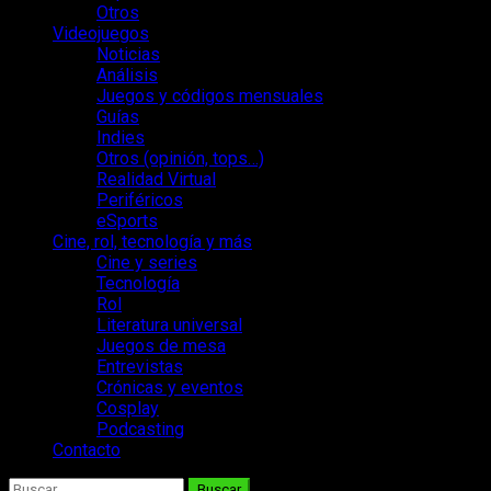
Otros
Videojuegos
Noticias
Análisis
Juegos y códigos mensuales
Guías
Indies
Otros (opinión, tops…)
Realidad Virtual
Periféricos
eSports
Cine, rol, tecnología y más
Cine y series
Tecnología
Rol
Literatura universal
Juegos de mesa
Entrevistas
Crónicas y eventos
Cosplay
Podcasting
Contacto
Buscar: