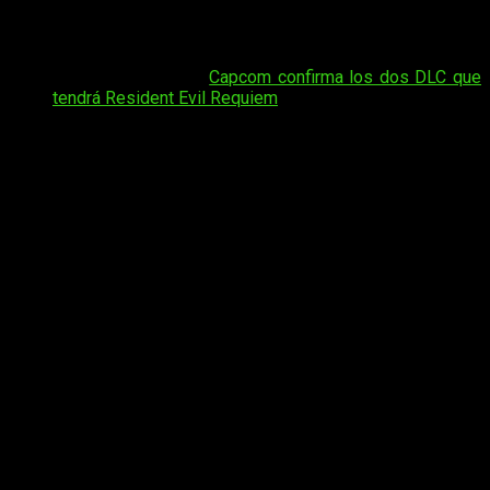
sus versiones
, aunque con un
cambio clave
que no ha
pasado desapercibido.
Tal vez te interese:
Capcom confirma los dos DLC que
tendrá Resident Evil Requiem
Lo más interesante es la inclusión de
DRM Enigma, un
sistema de protección que no estaba presente en las
versiones originales de GOG
. Este añadido ha generado
debate desde el primer momento, sobre todo porque
hablamos de juegos con más de dos décadas a sus
espaldas.