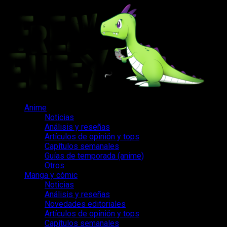
Saltar
al
contenido
Menú
Anime
principal
Noticias
Análisis y reseñas
Artículos de opinión y tops
Capítulos semanales
Guías de temporada (anime)
Otros
Manga y cómic
Noticias
Análisis y reseñas
Novedades editoriales
Artículos de opinión y tops
Capítulos semanales