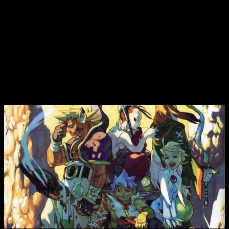
De hecho, creemos que este lanzamiento responde más a
una estrategia de accesibilidad que a una revisión profunda.
Capcom amplía el alcance de estos clásicos llevándolos
a Steam, pero lo hace sin cambios sustanciales.
La
inclusión del DRM Enigma introduce dudas, especialmente
tras casos recientes donde este sistema ha generado
problemas de rendimiento en otros títulos de la compañía.
Por otro lado,
los juegos ya están disponibles en Steam
con un precio reducido
de lanzamiento, lo que facilita el
acceso a esta etapa clásica del survival horror.