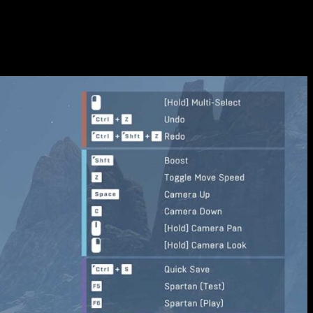
mina de Blamite abandonada, relacionada con la historia de Halo
de cuatro jugadores compiten por armar y defender sitios de