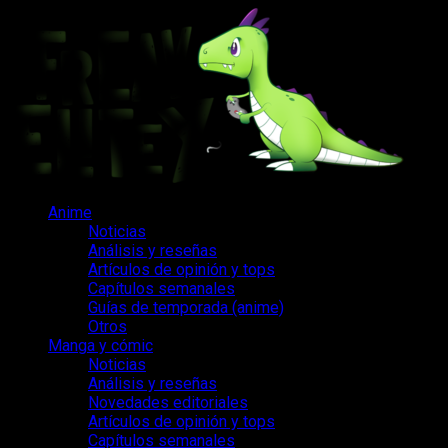
Saltar
al
contenido
Menú
Anime
principal
Noticias
Análisis y reseñas
Artículos de opinión y tops
Capítulos semanales
Guías de temporada (anime)
Otros
Manga y cómic
Noticias
Análisis y reseñas
Novedades editoriales
Artículos de opinión y tops
Capítulos semanales