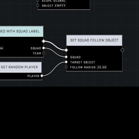
s funciones, como hacer spawn de IA, controlar sus movimiento
iencias únicas, desde rutas de patrulla hasta eventos desencade
gresar en sus Battle Pass y Operation Pass jugando partidas p
tunidad de disfrutar de experiencias PvE, sino que también 
s nuevos mapas multijugador de arena: Forbidden y Prism. Forb