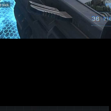
Toolkit
. Esta herramienta, que ha estado en desarrollo durante
ficial de la campaña en Forge.
rolar las rutas que siguen y utilizar un gráfico de nodos para
olkit
fue crear experiencias PvE basadas en oleadas
. Esto
MOBA o incluso juegos de defensa de torres.
a clásica de
Halo
,
enfrentándose a enemigos de la IA, desde
n el Anillo, lo que amplía significativamente las posibilidades