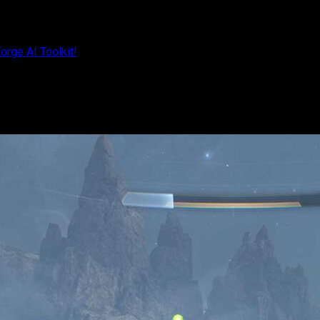
orge AI Toolkit!
 disponible con Forge AI Toolkit!
mportantes novedades gracias a la Forge AI Toolkit.