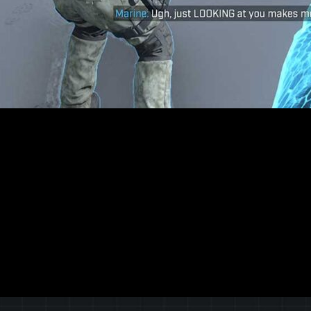
ckoning
ha llegado con una gran noticia: la llegada de
Forge AI 
e crear y compartir experiencias utilizando la inteligencia arti
bilitar funciones como el spawn de inteligencia artificial, cont
rge en 343 Industries, el enfoque principal para el Forge AI To
apacidad de crear experiencias más lineales, como juegos tipo 
 que los jugadores creen sus propias versiones de la experienci
ecrear el emocionante enfrentamiento inicial cuando aterrizas e
ovedades importantes