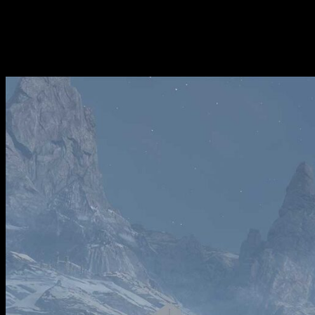
lados distintos: una jungla exuberante y un área árida y desér
como la fuente de municiones para el Needler. Además, se i
extracción en el mapa.
Resumen