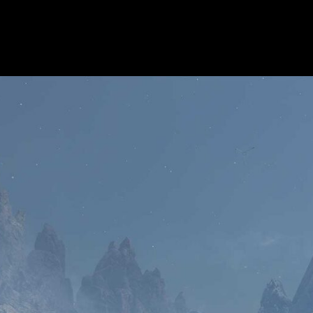
tica. Por otro lado, Prism se desarrolla en las cavernas de una 
ntroduce un nuevo modo llamado Extraction, donde dos equipos 