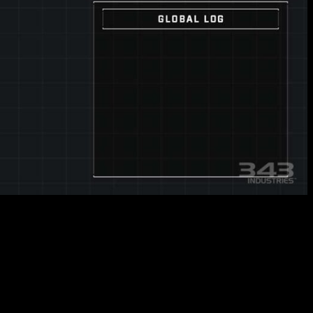
s y gestionar su comportamiento mediante un gráfico de nodos.
nados por acciones específicas de los jugadores.
ersonalizadas elegibles, como las creaciones de Forge. Esta
les permite avanzar en su progreso en el juego sin depender
idden presenta una estructura forerunner abandonada con dos