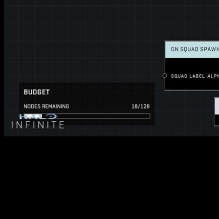
El Forge AI Toolkit permite a los jugadores realizar diversa
Esto brinda a los creadores la flexibilidad para diseñar exper
Además, con esta nueva temporada, los jugadores pueden pro
característica no solo proporciona a los jugadores la opor
exclusivamente del modo multijugador.
En cuanto a los mapas y modos, la Temporada 5 introduce do