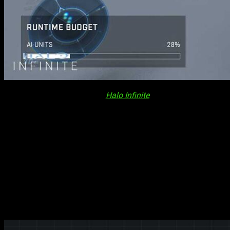
En un giro significativo para
Halo Infinite
, la
Temporada 5: Re
aproximadamente 18 meses, ofrece a los jugadores la capacidad d
Lo que esto significa es que los jugadores de Forge podrán ha
gestionar a la IA. Según Michael Schorr, Diseñador Líder de Fo
incluye modos como Firefight y Horde, pero también tiene la c
La importancia de esta herramienta radica en la posibilidad de
Elites hasta Grunts
. Por primera vez, los jugadores pueden r
creativas de la comunidad.
Halo Infinite
– Temporada 5 llega con n