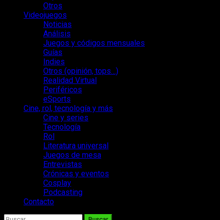
Otros
Videojuegos
Noticias
Análisis
Juegos y códigos mensuales
Guías
Indies
Otros (opinión, tops…)
Realidad Virtual
Periféricos
eSports
Cine, rol, tecnología y más
Cine y series
Tecnología
Rol
Literatura universal
Juegos de mesa
Entrevistas
Crónicas y eventos
Cosplay
Podcasting
Contacto
Buscar: