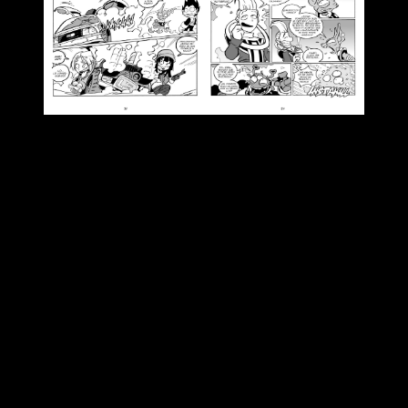
Dragon Fall Returns
no es una reedición, sino una
continuación directa con nuevas tramas, centradas en
multiversos y realidades alternativas, manteniendo el humor
característico de la serie.
Nacho Fernández lidera el
proyecto
, acompañado por autores como Enrique Vegas,
Ricardo Peregrina y Norberto Fernández, quienes contribuyen
con historias breves.
El prólogo, escrito por Isaac Sánchez (Loulogio), describe la
obra como una muestra de aprecio por los personajes y la
lectura. La edición conserva el estilo visual caricaturesco de
la serie, con un enfoque que parodia elementos como el
fanservice
, las convenciones del género y el propio concepto
de regresar tras años de ausencia.
Dolmen Editorial y Nacho Fernández han trabajado