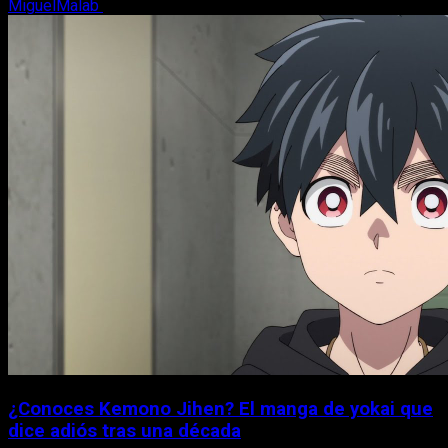
MiguelMalab
8 de agosto, 2026
¿Conoces Kemono Jihen? El manga de yokai que
dice adiós tras una década