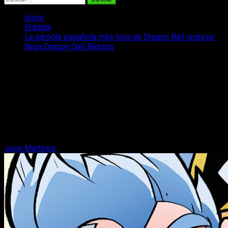
Inicio
Entrada
La parodia española más loca de Dragon Ball regresa:
llega Dragon Dall Returns
La parodia española más loca de
Dragon Ball regresa: llega Dragon Dall
Returns
Este mes de agosto llegará Dragon Fall Returns, la secuela
de la icónica parodia española de Dragon Ball de los años 90
de Nahco Fernández.
Jose Martinez
27 de agosto, 2025
3 minutos de lectura