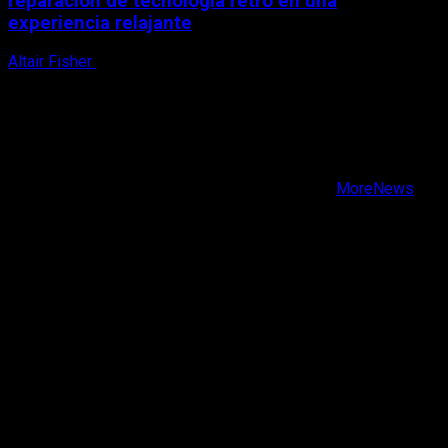
reparación de tecnología retro en una
experiencia relajante
Altair Fisher
8 de agosto, 2026
X
Facebook
Instagram
Youtube
Copyright © Todos los derechos reservados.
|
MoreNews
por AF themes.