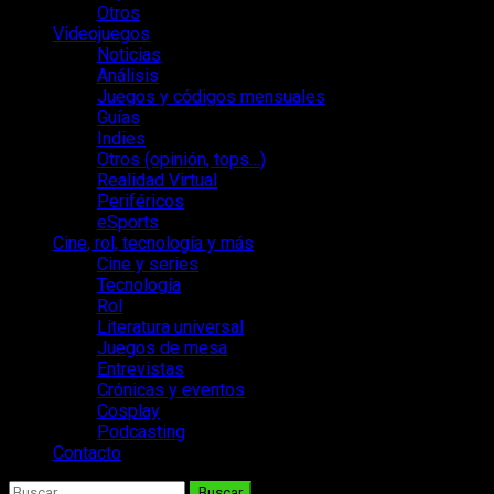
Otros
Videojuegos
Noticias
Análisis
Juegos y códigos mensuales
Guías
Indies
Otros (opinión, tops…)
Realidad Virtual
Periféricos
eSports
Cine, rol, tecnología y más
Cine y series
Tecnología
Rol
Literatura universal
Juegos de mesa
Entrevistas
Crónicas y eventos
Cosplay
Podcasting
Contacto
Buscar: