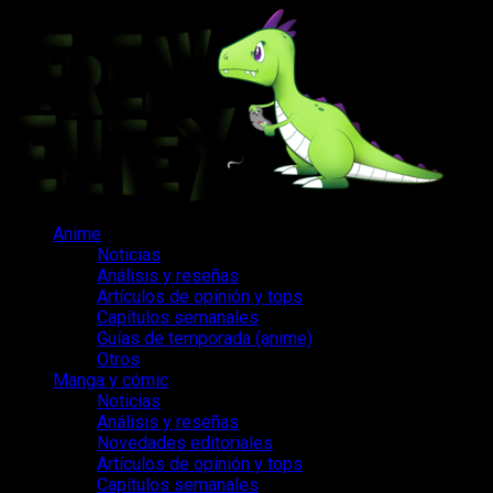
Saltar
al
contenido
Menú
Anime
principal
Noticias
Análisis y reseñas
Artículos de opinión y tops
Capítulos semanales
Guías de temporada (anime)
Otros
Manga y cómic
Noticias
Análisis y reseñas
Novedades editoriales
Artículos de opinión y tops
Capítulos semanales