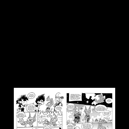
continuación presenta material inédito creado por
Nacho
Fernández, su autor original
, junto a otros destacados
autores del cómic nacional. La obra busca mantener el estilo
humorístico que caracterizó a la serie en los años 90.
Publicado originalmente hace casi tres décadas,
Dragon Fall
alcanzó gran notoriedad, con más de 100.000 ejemplares
vendidos de su primer número.
Esta nueva etapa introduce
historias originales
, diseñadas para conectar con los
lectores actuales mientras se respeta el espíritu de la serie
original.
Dragon Fall Returns
se lanzará en
agosto