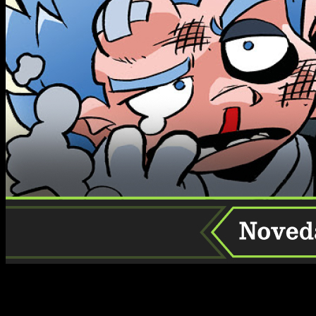
El cómic español
Dragon Fall
, conocido por ser una parodia
del mítico manga
Dragon Ball
,
regresa este mes de agosto
con una nueva entrega titulada
Dragon Fall Returns
.
Esta