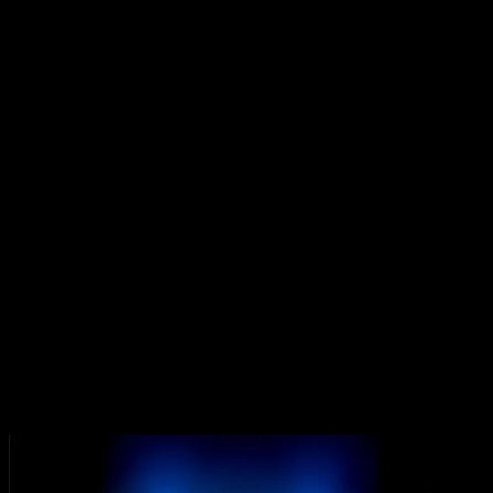
de marketing. Esto es lo que se llama gamificación del
marketing, que no solo está creciendo en popularidad, sino
que su poder resulta transformador en la interacción con los
clientes consiguiendo aumentar las ventas de forma notable.
Nadie pone en duda que
los videojuegos son los
productos online más exitosos de la era digital
. Para
comprobarlo, basta con echar un vistazo a Fortnite, que
cuenta con 250 millones de usuarios activos mensuales, y ha
creado un mundo virtual en el que se dan cita grandes
eventos, como aquel concierto del rapero estadounidense
Scott Travis, que reunió a más de doce millones de jugadores
de forma simultánea. En este sentido, no hay campaña de
marketing que obtenga esos resultados. Por este motivo, no
es extraño que las agencias de marketing hayan puesto el
foco en este entorno para poder optimizar sus resultados de
promoción online.
Qué es la gamificación en el marketing