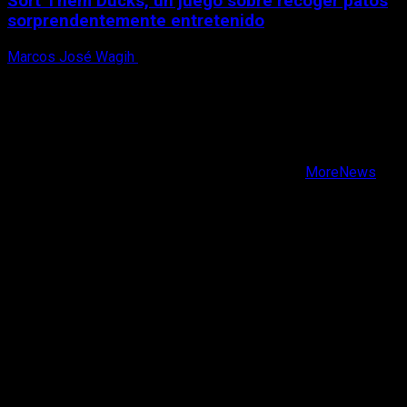
Sort Them Ducks, un juego sobre recoger patos
sorprendentemente entretenido
Marcos José Wagih
8 de agosto, 2026
X
Facebook
Instagram
Youtube
Copyright © Todos los derechos reservados.
|
MoreNews
por AF themes.