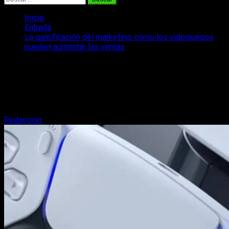
Inicio
Entrada
La gamificación del marketing: cómo los videojuegos
pueden aumentar las ventas
La gamificación del marketing: cómo
los videojuegos pueden aumentar las
ventas
Redacción
11 de julio, 2024
5 minutos de lectura