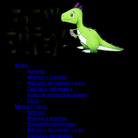
Saltar
al
contenido
Menú
Anime
principal
Noticias
Análisis y reseñas
Artículos de opinión y tops
Capítulos semanales
Guías de temporada (anime)
Otros
Manga y cómic
Noticias
Análisis y reseñas
Novedades editoriales
Artículos de opinión y tops
Capítulos semanales