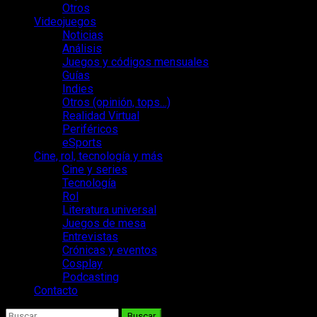
Otros
Videojuegos
Noticias
Análisis
Juegos y códigos mensuales
Guías
Indies
Otros (opinión, tops…)
Realidad Virtual
Periféricos
eSports
Cine, rol, tecnología y más
Cine y series
Tecnología
Rol
Literatura universal
Juegos de mesa
Entrevistas
Crónicas y eventos
Cosplay
Podcasting
Contacto
Buscar: