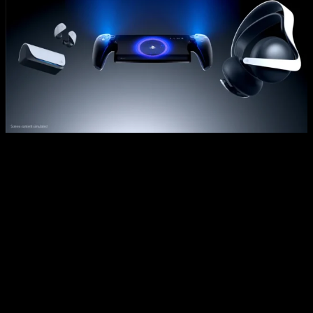
El juego está en la naturaleza de los seres humanos. Desde
pequeños hasta la tercera edad, es la mejor forma de
aprender, de entender, de compartir, de interactuar con otras
personas, de adoptar diferentes roles, cumplir las reglas,
tolerar el fracaso, asimilar y dominar las emociones…
La gamificación dentro del mundo del marketing consiste en
extraer la esencia del engagement intrínseco en los
juegos para conectar con la audiencia de la empresa
. De
este modo, se consigue que los usuarios se sientan más
atraídos por la marca y quieran interactuar con ella durante
más tiempo.