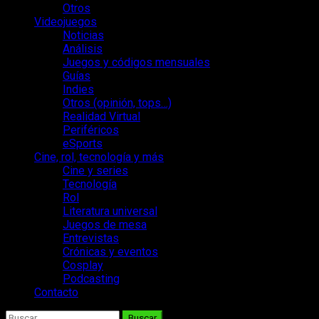
Otros
Videojuegos
Noticias
Análisis
Juegos y códigos mensuales
Guías
Indies
Otros (opinión, tops…)
Realidad Virtual
Periféricos
eSports
Cine, rol, tecnología y más
Cine y series
Tecnología
Rol
Literatura universal
Juegos de mesa
Entrevistas
Crónicas y eventos
Cosplay
Podcasting
Contacto
Buscar: