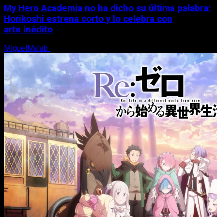
My Hero Academia no ha dicho su última palabra:
Horikoshi estrena corto y lo celebra con
arte inédito
MiguelMalab
6 de agosto, 2026