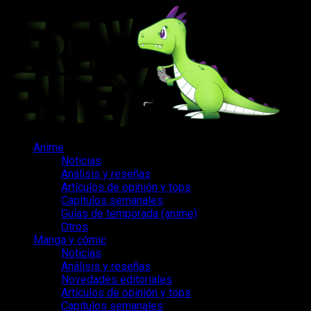
Saltar
al
contenido
Menú
Anime
principal
Noticias
Análisis y reseñas
Artículos de opinión y tops
Capítulos semanales
Guías de temporada (anime)
Otros
Manga y cómic
Noticias
Análisis y reseñas
Novedades editoriales
Artículos de opinión y tops
Capítulos semanales