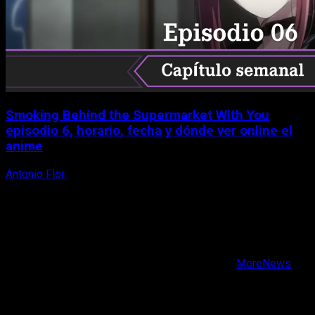
Smoking Behind the Supermarket With You
episodio 6, horario, fecha y dónde ver online el
anime
Antonio Flor
6 de agosto, 2026
X
Facebook
Instagram
Youtube
Copyright © Todos los derechos reservados.
|
MoreNews
por AF themes.