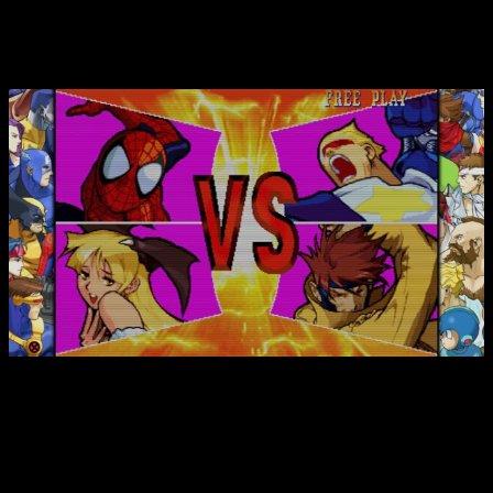
tendrá edición física y estas las
características del juego
Combates Online
incluidos en cada uno de los títulos
de la colección, desde modo casual a clasificatoria para
desafiar tus habilidades contra jugadores de todo el
mundo.
Rollback Netcode
totalmente aplicado en cada juego,
permitiendo una estabilidad en partida excelente,