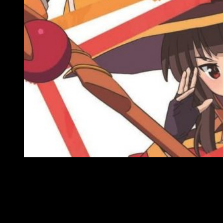
Impresiones KonoSuba
No me gustaría alargarme demasiado en este artículo, por lo
que trataré de ser lo más breve posible.
KonoSuba
es una
serie divertida y entretenida, que impacta, pero sin nada
demasiado especial. Este anime ha logrado destacar a lo
largo del año gracias a su ingenio y su buen sentir. En
Studio