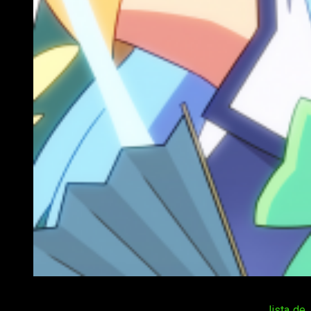
Impresiones KonoSuba
Sin lugar a dudas,
KonoSuba
consiguió colarse en la
lista de