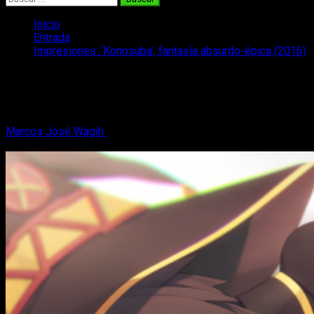
Inicio
Entrada
Impresiones: ‘Konosuba’, fantasía absurdo-épica (2016)
Impresiones: ‘Konosuba’, fantasía
absurdo-épica (2016)
Marcos José Wagih
28 de diciembre, 2016
6 minutos de
lectura