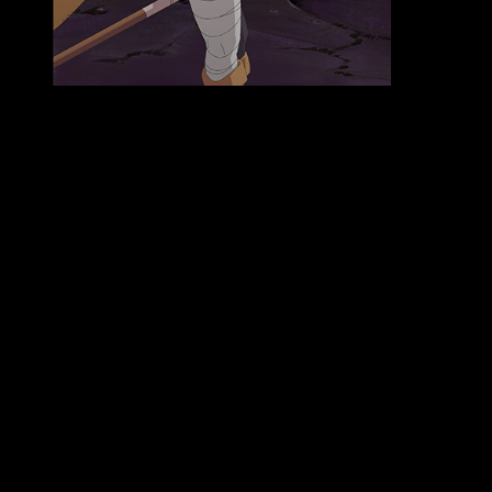
Impresiones KonoSuba
Si os soy completamente sincero, su protagonista es…
divertido, sí, pero no aporta nada nuevo. Estamos ante un
personaje masculino plano y que, realmente, no aporta
demasiado. Tal vez su futura segunda temporada arroje algo
de valor sobre este individuo, pero de momento la cosa pinta
mal para él.
Kazuma Satō
solo demuestra algo de interés
ante su consciencia del mundo. Él, que parece un
inconsciente y un pervertido sin remedios, es, en realidad, el
más realista y consciente de todo el grupo.
Muy diferente resulta todo si la atención se enfoca en
Aqua
,
Megumin
y
Darkness
. La primera es una diosa egocéntrica,
enérgica y de buen corazón. Aqua es, sin lugar a dudas, la
más poderosa del grupo, pero… Bueno, digamos que es un
arcipreste (
healer
,
support
) que prefiere atacar al enemigo y
que gasta su experiencia en aprender bromas y trucos de
magia en lugar de hechizos y magia. Curioso, verdad?