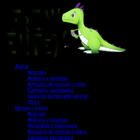
Saltar
al
contenido
Menú
Anime
principal
Noticias
Análisis y reseñas
Artículos de opinión y tops
Capítulos semanales
Guías de temporada (anime)
Otros
Manga y cómic
Noticias
Análisis y reseñas
Novedades editoriales
Artículos de opinión y tops
Capítulos semanales