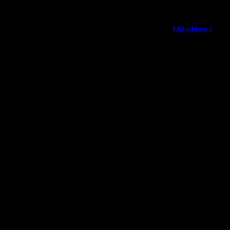
Instagram
Youtube
Copyright © Todos los derechos reservados.
|
MoreNews
por AF themes.