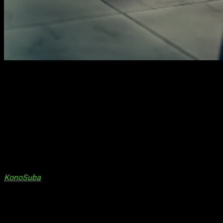
Kono Subarashii Sekai ni Shukufuku wo!
es una serie de
animación japonesa producida por
Studio Deen
. Entre otras
cosas, se destaca por ser una de esas series cuya obra
original es producto de dos autores. De hecho,
KonoSuba
(nombre por el que suele ser denominada) es un caso muy
particular. A diferencia de lo que se podría considerar de
buenas a primeras, es una
novela ligera
. Los responsables
de su creación son Natsume Akatsuki (guion) y Kurone
Mishima (dibujo).
Ciertamente, no deja de ser muy curioso. Así mismo,
KonoSuba
es una serie que cuenta con varias adaptaciones.
Además de la novela ligera original, escribieron dos
spin-off
:
Kono Subarashii Sekai ni Bakuen o!
y
Kono Kamen no
Akuma ni Sōdan o!
Por otro lado, Natsume, junto Masahito
Watari, se encargó de dar vida a una nueva versión, manga, de