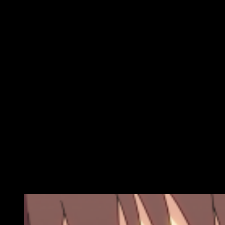
su ya conocida creación.
De hecho, sería relativamente sencillo afirmar que todo es
producto de la popularidad del anime… ¡Pero no! Todas estas
adaptaciones, realmente, fueron anteriores al anime.
Podríamos decir, sin miedo a equivocarnos, que estamos
ante una serie de gran popularidad en tierras niponas. No
resulta extraño, por lo tanto, que haya logrado causar tanto
impacto en el público extranjero.
Sinopsis de
Konosuba
La vida de Satou Kazuma, un
hikikomori
amante
de los juegos, llega a su fin por un accidente de
tráfico… Pero cuando despierta una hermosa joven
que dice ser un diosa aparece ante sus ojos y lo
invita a ir a otro mundo.
Kono Subarashii Sekai ni Shukufuku wo!