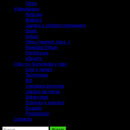
Otros
Videojuegos
Noticias
Análisis
Juegos y códigos mensuales
Guías
Indies
Otros (opinión, tops…)
Realidad Virtual
Periféricos
eSports
Cine, rol, tecnología y más
Cine y series
Tecnología
Rol
Literatura universal
Juegos de mesa
Entrevistas
Crónicas y eventos
Cosplay
Podcasting
Contacto
Buscar: