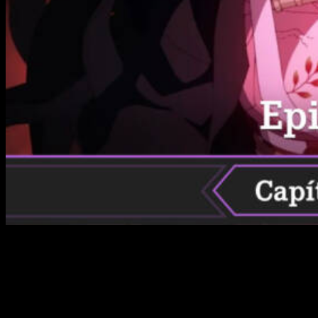
Cerramos la semana con una pregunta que, seguramente,
muchos de vosotros os estéis formulando: ¿
Cuándo, dónde
y cómo ver el anime online, en español y de manera legal
Kimetsu no Yaiba
temporada 4 episodio 3 del anime
?
Siendo sincero, yo sería el primero en hacerlo si no siguiese
tan molesto por el tema de los capítulos. Como ya os