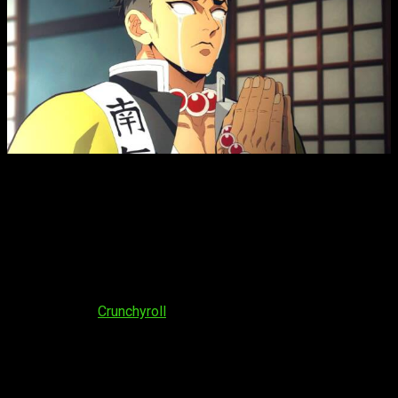
Kimetsu no Yaiba T4, cuándo y dónde ver el episodio 3 del
anime
Sea como fuere, no quiero liarme más con este tema, así que
voy directo a todo lo que necesitamos saber sobre el nuevo
capítulo de
Demon Slayer
, también conocida
como
Guardianes de la noche
. En lo que respecta al día, se
proyectará el
domingo 26 de mayo de 2024
. Una vez más, lo
podremos hacer a través de la plataforma de anime
en
streaming
Crunchyroll
. En lo que respecta al horario por
país, esperamos que sea este:
España (Península y Baleares):
a las
19:45
horas
España (Islas Canarias):
a las
18:45
horas
Argentina:
a las
14:45
horas