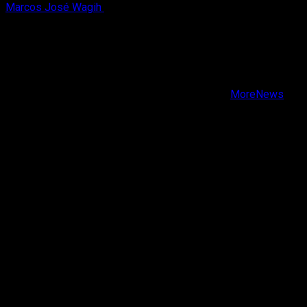
Marcos José Wagih
6 de agosto, 2026
X
Facebook
Instagram
Youtube
Copyright © Todos los derechos reservados.
|
MoreNews
por AF themes.