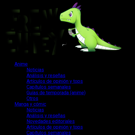
Saltar
al
contenido
Menú
Anime
principal
Noticias
Análisis y reseñas
Artículos de opinión y tops
Capítulos semanales
Guías de temporada (anime)
Otros
Manga y cómic
Noticias
Análisis y reseñas
Novedades editoriales
Artículos de opinión y tops
Capítulos semanales