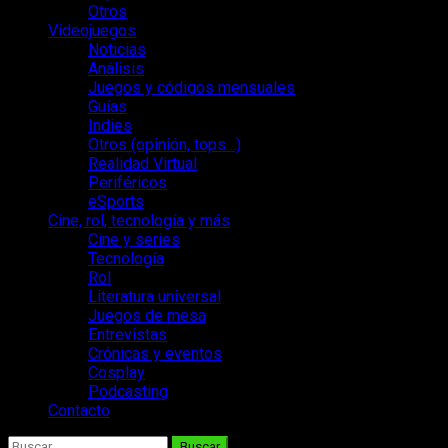
Otros
Videojuegos
Noticias
Análisis
Juegos y códigos mensuales
Guías
Indies
Otros (opinión, tops…)
Realidad Virtual
Periféricos
eSports
Cine, rol, tecnología y más
Cine y series
Tecnología
Rol
Literatura universal
Juegos de mesa
Entrevistas
Crónicas y eventos
Cosplay
Podcasting
Contacto
Buscar: