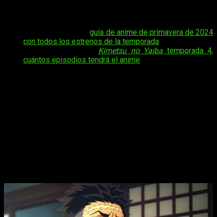
comenté la semana anterior, al final tendremos una serie muy
corta, por o que… Bueno, me molesta, sin más.
Tal vez te interese:
guía de anime de primavera de 2024
con todos los estrenos de la temporada
.
Tal vez te interese:
Kimetsu no Yaiba
temporada 4,
cuántos episodios tendrá el anime
Y eso que sigo pensando que, en realidad, estamos ante una
de las producciones más potentes de la presente temporada
de anime de primavera. Pese a ello, no puedo evitar sentirme
francamente desencantado al saber que no podré disfrutar de
la
serie durante más de dos meses
, porque terminará en
poco más de mes y medio. Sin más, es algo que… no me
gusta, y ya.
Kimetsu no Yaiba
temporada 4, cuándo
y dónde ver el episodio 3 del anime