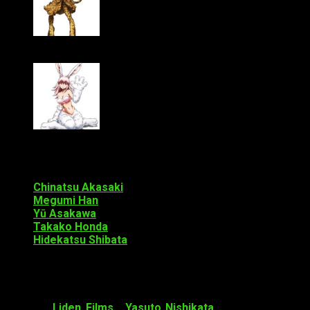
Maaya Uchida como Eruza Nakanishi (Cheetah)
Sumire Uesaka como Ui Inaba (Rabbit)
A este, además, se le añade el siguiente reparto:
Chinatsu Akasaki
como Mai Shinozaki
Megumi Han
como Yōko Mikado
Yū Asakawa
como Kaori Rikujō
Takako Honda
como Kaede Kazama
Hidekatsu Shibata
como Yōzan Mikado
Staff
En primer lugar, el estudio de animación responsable de la
serie es
Liden Films
.
Yasuto Nishikata
se ocupará de la