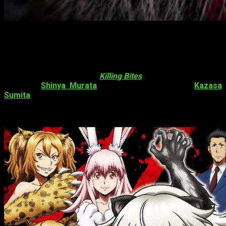
Más miembros del reparto para
Killing
Bites
La página oficial del anime
Killing Bites
, adaptación del manga
del autor
Shinya Murata
(
Jackals
) y el ilustrador
Kazasa
Sumita
, ha revelado una nueva
imagen promocional
,
más
miembros del reparto
y
staff
. El anime se estrenará el
viernes 12 de enero.