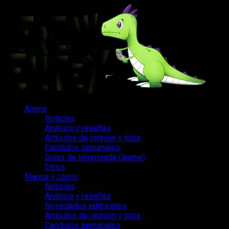
Saltar
al
contenido
Menú
Anime
principal
Noticias
Análisis y reseñas
Artículos de opinión y tops
Capítulos semanales
Guías de temporada (anime)
Otros
Manga y cómic
Noticias
Análisis y reseñas
Novedades editoriales
Artículos de opinión y tops
Capítulos semanales