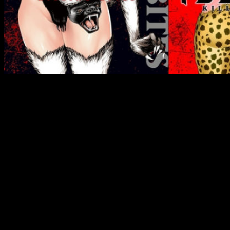
Sinopsis
En este mundo, se han creado híbridos entre
humanos y animales. Diversas y poderosas
empresas apuestan por el resultado de sus
duelos. Unos conocidos del estudiante
universitario Nomoto Yuuya le piden que les lleve
a recoger a unas chicas. Sin embargo, pronto
descubre que es por la fuerza… La chica que
secuestran es una híbrido humano-animal llamada
Hitomi, que los masacra a todos salvo a Yuuya.
Hitomi es un tejón de la miel, que es conocido por
ser el más intrépido de los animales. ¡Ahora
Hitomi tiene que quedarse con Yuuya, para
protegerle!