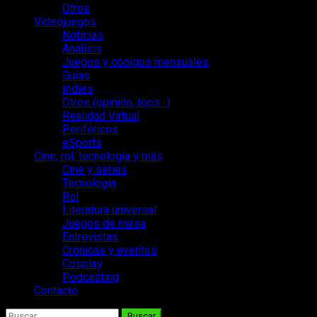
Otros
Videojuegos
Noticias
Análisis
Juegos y códigos mensuales
Guías
Indies
Otros (opinión, tops…)
Realidad Virtual
Periféricos
eSports
Cine, rol, tecnología y más
Cine y series
Tecnología
Rol
Literatura universal
Juegos de mesa
Entrevistas
Crónicas y eventos
Cosplay
Podcasting
Contacto
Buscar: