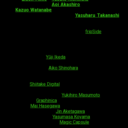
dirección, mientras que
Aoi Akashiro
será responsable del
guion.
Kazuo Watanabe
ha sido el principal responsable del
diseño de personajes. Finalmente,
Yasuharu Takanashi
ha
sido el compositor de la banda sonora. Los interpretes
del
ending
(
Kedamono Damono
) y el
opening
(
Killing Bites
),
respectivamente, han sido Kitsunetsuki y
fripSide
.
El
staff
adicional
incluye a:
Dirección de arte: Norihiko Yokomatsu
Ajustes de arte:
Yūji Ikeda
Fondos: Studio Wyeth
Diseño del color:
Aiko Shinohara
Dirección CG: Taisuke Goto
Supervisión de modelado: Chung Nam Kim
3D CGI:
Shiitake Digital
Diseño 2D, Gráficos de monitor: Natsuko Satou
Dirección de fotografía:
Yukihiro Masumoto
Fotografía:
Graphinica
Edición:
Mai Hasegawa
Dirección de sonido:
Jin Aketagawa
Efectos de sonido:
Yasumasa Koyama
Producción de sonido:
Magic Capsule