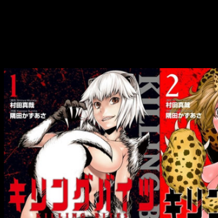
Datos sobre
Killing Bites
Sumita
y
Murata
lanzaron el manga en la revista
Monthly
Hero
en noviembre de 2013. Asimismo, la
editorial
Shōgakukan
publicó más tarde el tomo #7 el 4 de
marzo y el #8 el 5 de octubre.