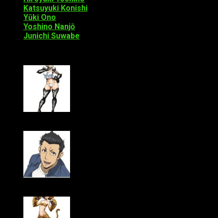
Katsuyuki Konishi
como Ryūji Shiina
Yūki Ono
como Yūgo Tani
Yoshino Nanjō
como Seira Son
Junichi Suwabe
como narrador
El reparto protagonista estará compuesto por:
Sora Amamiya como Hitomi Uzaki (Honey Badger)
Wataru Hatano como Yūya Nomoto