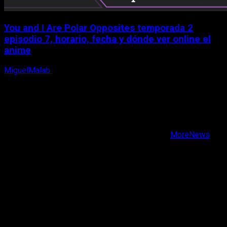
You and I Are Polar Opposites temporada 2
episodio 7, horario, fecha y dónde ver online el
anime
MiguelMalab
9 de agosto, 2026
X
Facebook
Instagram
Youtube
Copyright © Todos los derechos reservados.
|
MoreNews
por AF themes.