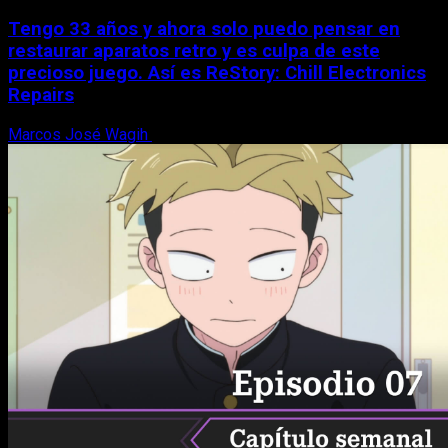
Tengo 33 años y ahora solo puedo pensar en
restaurar aparatos retro y es culpa de este
precioso juego. Así es ReStory: Chill Electronics
Repairs
Marcos José Wagih
9 de agosto, 2026