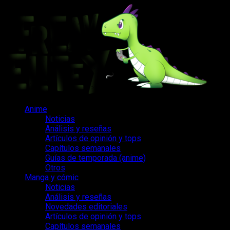
Saltar
al
contenido
Menú
Anime
principal
Noticias
Análisis y reseñas
Artículos de opinión y tops
Capítulos semanales
Guías de temporada (anime)
Otros
Manga y cómic
Noticias
Análisis y reseñas
Novedades editoriales
Artículos de opinión y tops
Capítulos semanales