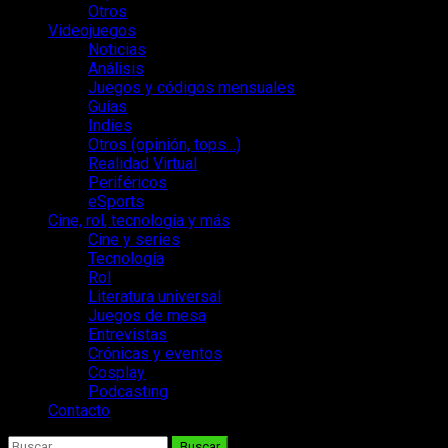
Otros
Videojuegos
Noticias
Análisis
Juegos y códigos mensuales
Guías
Indies
Otros (opinión, tops…)
Realidad Virtual
Periféricos
eSports
Cine, rol, tecnología y más
Cine y series
Tecnología
Rol
Literatura universal
Juegos de mesa
Entrevistas
Crónicas y eventos
Cosplay
Podcasting
Contacto
Buscar: