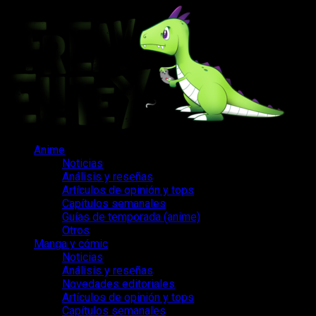
Saltar
al
contenido
Menú
Anime
principal
Noticias
Análisis y reseñas
Artículos de opinión y tops
Capítulos semanales
Guías de temporada (anime)
Otros
Manga y cómic
Noticias
Análisis y reseñas
Novedades editoriales
Artículos de opinión y tops
Capítulos semanales