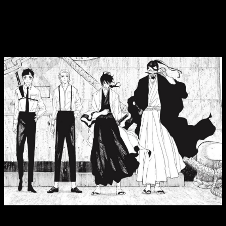
Kagurabachi
episodio 124 del manga,
fecha y horario para leer online, en
español y gratis
El
capítulo 124
del
manga
de
Kagurabachi
estará disponible