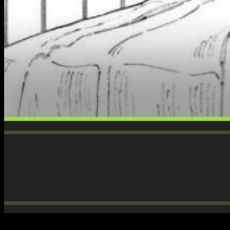
El manga de
Kagurabachi
sigue avanzando a un ritmo que