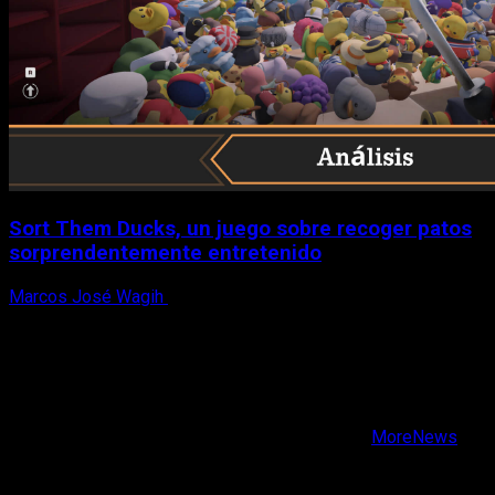
Sort Them Ducks, un juego sobre recoger patos
sorprendentemente entretenido
Marcos José Wagih
8 de agosto, 2026
X
Facebook
Instagram
Youtube
Copyright © Todos los derechos reservados.
|
MoreNews
por AF themes.