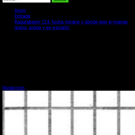
Inicio
Entrada
Kagurabachi 124, fecha, horario y dónde leer el manga
gratis, online y en español
Kagurabachi 124, fecha, horario y
dónde leer el manga gratis, online y en
español
Vamos con todos los datos del estreno, es decir, la fecha, el
horario, el dónde y el cómo leer el episodio 124 del manga
Kagurabachi.
Redacción
27 de mayo, 2026
4 minutos de lectura