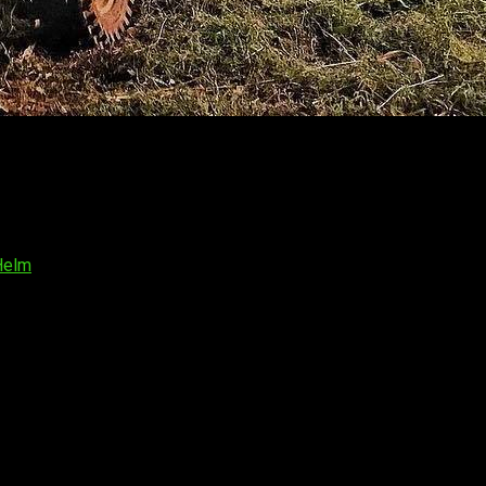
hris Van Allsburg
),
Jumanji: Bienvenidos a la Jungla
tiene un 
art
(
Un espía y medio, Infiltrados en Miami
),
Rhys Darby
(
La vid
lex Wolff
(
Mi gran boda griega 2
),
Morgan Turner
(
Mildred Pie
e diciembre
.
Helm
os obligatorios están marcados con
*