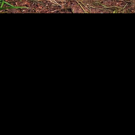
nji 2
, la continuación del espectacular filme que nos dejó atrás
R