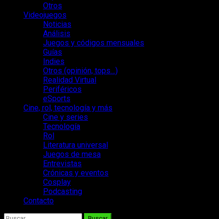
Otros
Videojuegos
Noticias
Análisis
Juegos y códigos mensuales
Guías
Indies
Otros (opinión, tops…)
Realidad Virtual
Periféricos
eSports
Cine, rol, tecnología y más
Cine y series
Tecnología
Rol
Literatura universal
Juegos de mesa
Entrevistas
Crónicas y eventos
Cosplay
Podcasting
Contacto
Buscar: