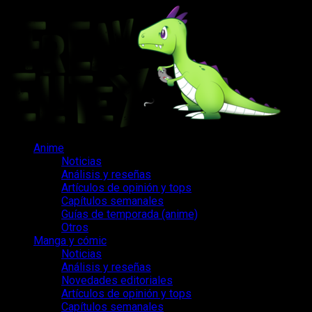
Saltar
al
contenido
Menú
Anime
principal
Noticias
Análisis y reseñas
Artículos de opinión y tops
Capítulos semanales
Guías de temporada (anime)
Otros
Manga y cómic
Noticias
Análisis y reseñas
Novedades editoriales
Artículos de opinión y tops
Capítulos semanales