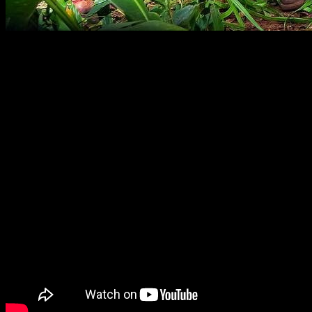
Sony Pictures
nos ofrece el primer tráiler en español de
Juma