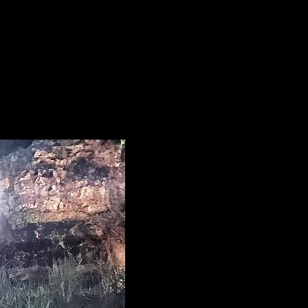
 introducen en esta nueva aventura, ahora a partir de un
 no se puede abandonar hasta que acaba la partida, los
a de moda Bethany será un profesor sabelotodo, y la torpe
sando distinto.