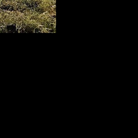
reparto más que completo:
Dwayne Johnson
(
Fast & Furious 8,
a en piezas, Póquer de reinas
) y
Karen Gillan
(
Guardianes de la
rce
) y
Nick Jonas
(
Ten cuidado con lo que deseas
).