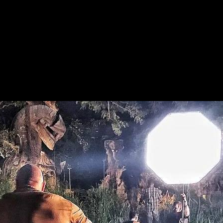
inte años después. Es la época actual, y cuatro adolescentes se
cio-tiempo. Absorbidos por el mundo de Jumanji, un juego que
na infinita variedad de trampas de la selva.
sculoso, el deportista Fridge será un diminuto Einstein, la chic
para volver al planeta Tierra y seguir con sus vidas. ¿Cómo? Pen