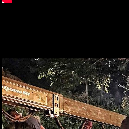
Sinopsis:
El misterioso y letal juego Jumanji reaparece más de ve
videojuego que sirve como un portal a través del espa
jóvenes se enfrentarán a rinocerontes, mambas negras y u
En este juego, el tímido Spencer será un conquistador mu
Martha, una guerrera amazona. Juntos tendrán que ‘jugar’ 