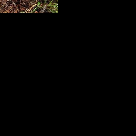
obin Williams
como protagonista.