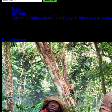
Inicio
Entrada
Jumanji 2 tráiler español con Dwayne Johnson a la cabez
Jumanji 2 tráiler español con Dwayne J
BlackSparrow
29 de junio, 2017
2 minutos de lectura