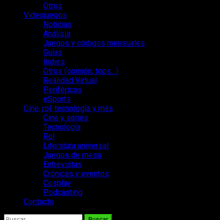
Otros
Videojuegos
Noticias
Análisis
Juegos y códigos mensuales
Guías
Indies
Otros (opinión, tops…)
Realidad Virtual
Periféricos
eSports
Cine, rol, tecnología y más
Cine y series
Tecnología
Rol
Literatura universal
Juegos de mesa
Entrevistas
Crónicas y eventos
Cosplay
Podcasting
Contacto
Buscar: