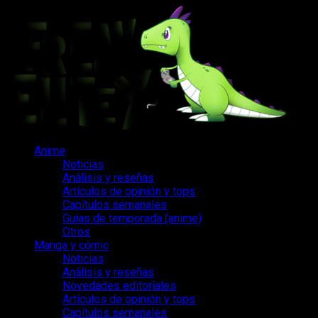
Saltar
al
contenido
Menú
Anime
principal
Noticias
Análisis y reseñas
Artículos de opinión y tops
Capítulos semanales
Guías de temporada (anime)
Otros
Manga y cómic
Noticias
Análisis y reseñas
Novedades editoriales
Artículos de opinión y tops
Capítulos semanales