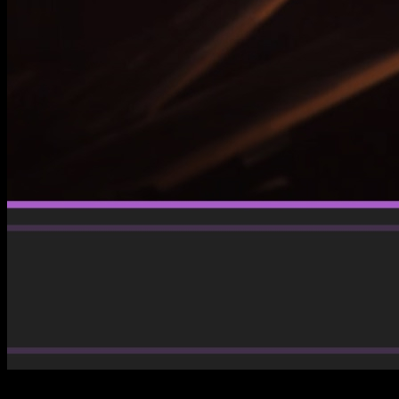
Jujutsu Kaisen Temporada 3 fecha horario como ver episodio