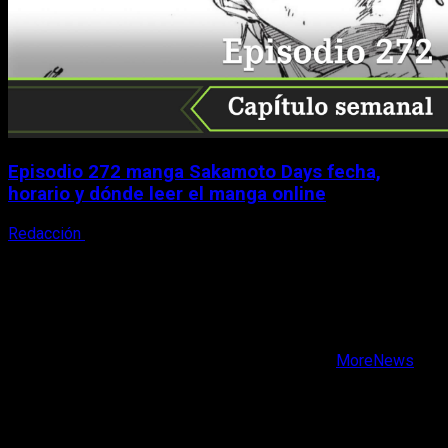
Episodio 272 manga Sakamoto Days fecha,
horario y dónde leer el manga online
Redacción
9 de agosto, 2026
X
Facebook
Instagram
Youtube
Copyright © Todos los derechos reservados.
|
MoreNews
por AF themes.