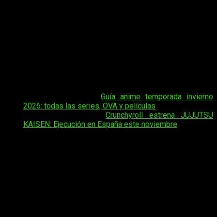
Tras recuperar su ritmo habitual de emisión semanal, el
episodio 4 de Jujutsu Kaisen nos pone justo en el ecuador de
esta arco, que viene bien cargado con la redención de Itadori.
Tras el final de su manga, más otra serie nueva en camino, los
seguidores ya buscan
cuándo, dónde y cómo ver online,
en español y de manera legal el episodio
4 de la
temporada 3 del anime
Jujutsu Kaisen
, aunque para eso ya
estamos nosotros aquí.
Tal vez te interese:
Guía anime temporada invierno
2026: todas las series, OVA y películas
Tal vez te interese:
Crunchyroll estrena JUJUTSU
KAISEN: Ejecución en España este noviembre
Al igual que el resto de temporadas, esta estará disponible
en
simulcast
gracias a Crunchyroll en España y gran parte de
latinoamérica. Y es que raramente hemos tenido una
temporada de estrenos tan fuerte como la que se viene, por
lo que conviene tener la serie en el radar para no perderte ni
un solo capítulo o tragarte algún
spoiler
. Prepararos para el
arco del Juego del Sacrificio.