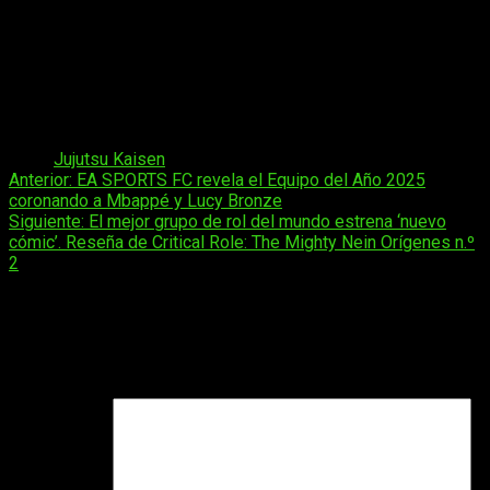
De este modo, la serie entra en la recta final de su adaptación
animada, mientras el manga sigue avanzando hacia los
acontecimientos que definirán su desenlace. Para quienes
deseen seguir de cerca el futuro de Itadori y los demás
hechiceros, resulta clave tener claro cuándo, cómo y dónde
disfrutar de los próximos episodios del anime.
Tags:
Jujutsu Kaisen
Navegación
Anterior:
EA SPORTS FC revela el Equipo del Año 2025
coronando a Mbappé y Lucy Bronze
de
Siguiente:
El mejor grupo de rol del mundo estrena ‘nuevo
entradas
cómic’. Reseña de Critical Role: The Mighty Nein Orígenes n.º
2
Deja una respuesta
Tu dirección de correo electrónico no será publicada.
Los
campos obligatorios están marcados con
*