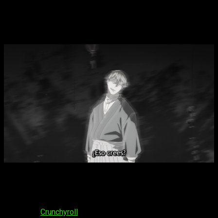
Jujutsu Kaisen
temporada 3, fecha,
hora de estreno y dónde ver el episodio
4 del anime
El estreno del
episodio 4 del anime
Jujutsu
Kaisen
temporada 3
se producirá el próximo
jueves 22 de
enero de 202
6. Al igual que las dos anteriores
seasons
, la
serie se podrá disfrutar a través de la plataforma de
streaming
Crunchyroll
. El horario es: