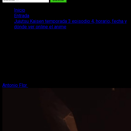
Inicio
Entrada
Jujutsu Kaisen temporada 3 episodio 4, horario, fecha y
dónde ver online el anime
Jujutsu Kaisen temporada 3 episodio 4,
horario, fecha y dónde ver online el
anime
Hoy te contamos todo lo que necesitas saber para disfrutar
online y en español del episodio 3 de Jujutsu Kaisen
temporada 3.
Antonio Flor
15 de enero, 2026
4 minutos de lectura