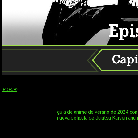
Ha llegado la hora: con este
cuándo y dónde estará disponib
Kaisen
, el último de todos, está aquí, y os contamos todo s
comenzó su serialización en la revista
Weekly Shōnen Jump
d
más de 80 millones de copias a nivel mundial, lo que lo convier
Tal vez te interese:
guía de anime de verano de 2024 con
Tal vez te interese:
nueva película de Jujutsu Kaisen anun
El anime, producido por el estudio MAPPA,
se estrenó el 3 
diciembre de 2021, también producida por MAPPA. La serie h