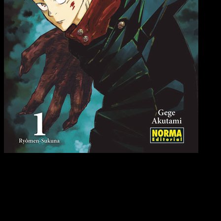
La fecha para la publicación del último capítulo de
Jujutsu Ka
contrario dentro de un tiempo, cosa que no parece probale— de
España (Península y Baleares):
a las
17:00
horas
España (Islas Canarias):
a las
16:00
horas
Argentina:
a las
12:00
horas
Uruguay:
a las
12:00
horas