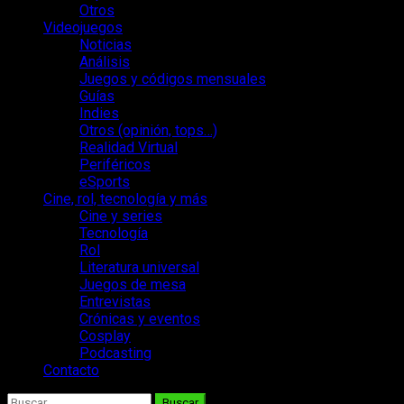
Otros
Videojuegos
Noticias
Análisis
Juegos y códigos mensuales
Guías
Indies
Otros (opinión, tops…)
Realidad Virtual
Periféricos
eSports
Cine, rol, tecnología y más
Cine y series
Tecnología
Rol
Literatura universal
Juegos de mesa
Entrevistas
Crónicas y eventos
Cosplay
Podcasting
Contacto
Buscar: