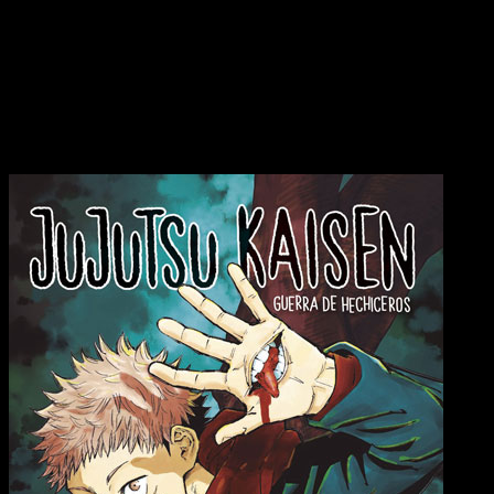
consolidando su éxito global. Además,
Jujutsu Kaisen
ha gener
El manga de
Jujutsu Kaisen
está próximo a finalizar con la pu
una de las obras más importantes del manga contempor
inicio en 2018.
Jujutsu Kaisen
episodio 271 del manga, fe