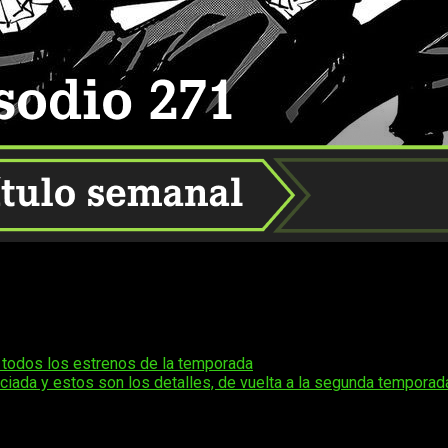
le el manga online, gratis y en español
Jujutsu Kaisen
271
u emisión… no sin antes hablaros un poco de la serie.
Jujutsu 
e Shueisha el 5 de marzo de 2018. Hasta 2023, el manga ha s
te en uno de los títulos más exitosos de la última década.
 todos los estrenos de la temporada
.
ciada y estos son los detalles, de vuelta a la segunda temporad
de octubre de 2020
. Hasta el momento dos temporadas, y una p
a sido distribuida internacionalmente a través de plataformas