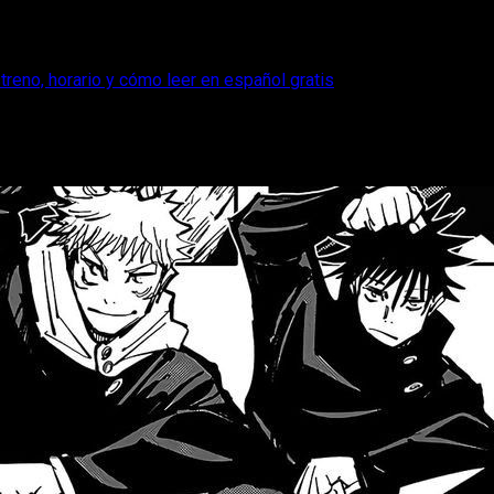
treno, horario y cómo leer en español gratis
anga: fecha de estreno, horario y cómo le