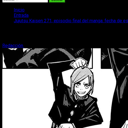
Inicio
Entrada
Jujutsu Kaisen 271, episodio final del manga: fecha de es
Jujutsu Kaisen 271, episodio final del m
Redacción
16 de septiembre, 2024
3 minutos de lectura