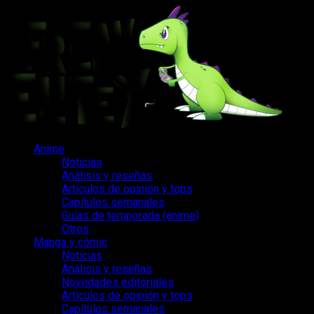
Saltar
al
contenido
Menú
Anime
principal
Noticias
Análisis y reseñas
Artículos de opinión y tops
Capítulos semanales
Guías de temporada (anime)
Otros
Manga y cómic
Noticias
Análisis y reseñas
Novedades editoriales
Artículos de opinión y tops
Capítulos semanales