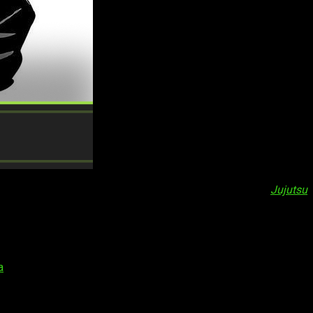
nos despedimos del manga. Así es, el capítulo final de
Jujutsu
Kaisen
es un manga escrito e ilustrado por Gege Akutami, que
ido recopilado en más de 20 volúmenes tankōbon y ha vendido
a
elícula precuela titulada
Jujutsu Kaisen 0
, que se estrenó en
 como Crunchyroll y ha recibido doblajes en varios idiomas,