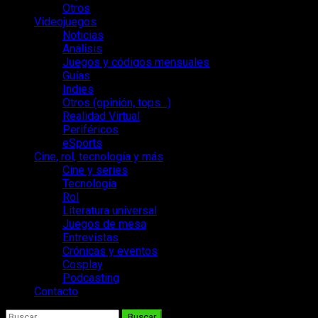
Otros
Videojuegos
Noticias
Análisis
Juegos y códigos mensuales
Guías
Indies
Otros (opinión, tops…)
Realidad Virtual
Periféricos
eSports
Cine, rol, tecnología y más
Cine y series
Tecnología
Rol
Literatura universal
Juegos de mesa
Entrevistas
Crónicas y eventos
Cosplay
Podcasting
Contacto
Buscar: