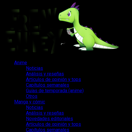
Saltar
al
contenido
Menú
Anime
principal
Noticias
Análisis y reseñas
Artículos de opinión y tops
Capítulos semanales
Guías de temporada (anime)
Otros
Manga y cómic
Noticias
Análisis y reseñas
Novedades editoriales
Artículos de opinión y tops
Capítulos semanales