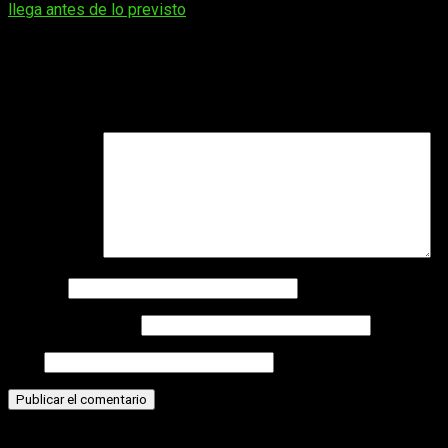
de
llega antes de lo previsto
entradas
Deja una respuesta
Tu dirección de correo electrónico no será publicada.
Los
campos obligatorios están marcados con
*
Comentario
*
Nombre
Correo electrónico
Web
Historias relacionadas