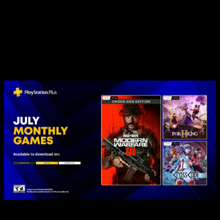
El segundo título es
For the King II
, una propuesta
de
estrategia y rol
con mecánicas roguelike y un fuerte
componente cooperativo. Diseñado para disfrutarse en
compañía, combina el azar de las tiradas de dado con la toma
de decisiones táctica. No es un juego para todo el mundo,
pero quienes conectan con su estilo suelen engancharse con
facilidad.
Tres juegos distintos para un mes en el que Sony necesitaba
dar buenas noticias, y al menos en esto ha acertado