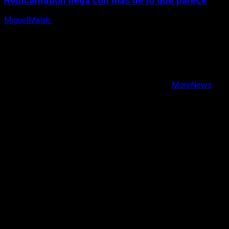
Reincarnation llega con más de lo que parece
MiguelMalab
10 de agosto, 2026
X
Facebook
Instagram
Youtube
Copyright © Todos los derechos reservados.
|
MoreNews
por AF themes.