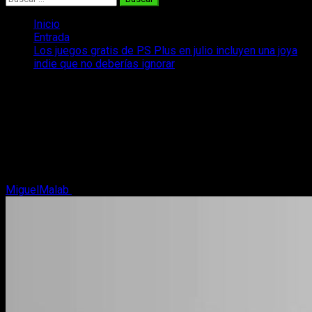
Inicio
Entrada
Los juegos gratis de PS Plus en julio incluyen una joya
indie que no deberías ignorar
Los juegos gratis de PS Plus en julio
incluyen una joya indie que no deberías
ignorar
Ya sabemos qué juegos gratis llegan a PS Plus en julio y hay
una joya indie en la lista que merece atención.
MiguelMalab
2 de julio, 2026
3 minutos de lectura