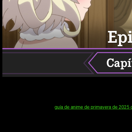
La vida tranquila de Azusa y compañía sigue regalándonos mo
adorables, aquí te contamos
cuándo, dónde y cómo ver el a
episodio 4
. En esta nota encontrarás todo lo necesario para no 
Tal vez te interese:
guía de anime de primavera de 2025 
Además de la información sobre su fecha y hora de estreno,
Azusa junto a su peculiar grupo de amigas. Si quieres saber qu