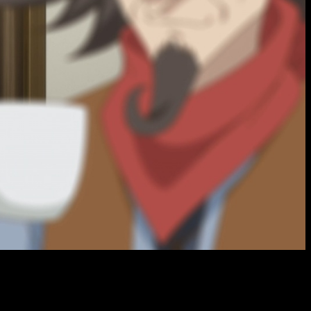
o del episodio 4 del anime
nará el
sábado 26 de abril de 2025
. Tanto en España como en
a, y los tiempos de traducción, esperamos que sea: