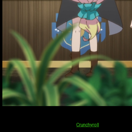
I’ve Been Killing Slimes 
En lo que respecta a la fecha de estreno, el
capítulo 4 de
Sai
LATAM podremos verlo a través de
Crunchyroll
. Sobre su hora