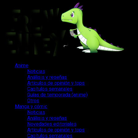
Saltar
al
contenido
Menú
Anime
principal
Noticias
Análisis y reseñas
Artículos de opinión y tops
Capítulos semanales
Guías de temporada (anime)
Otros
Manga y cómic
Noticias
Análisis y reseñas
Novedades editoriales
Artículos de opinión y tops
Capítulos semanales