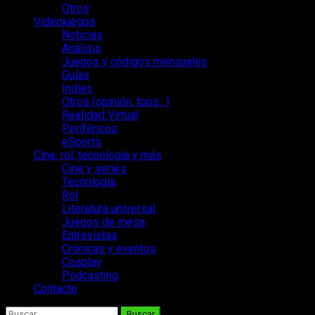
Otros
Videojuegos
Noticias
Análisis
Juegos y códigos mensuales
Guías
Indies
Otros (opinión, tops…)
Realidad Virtual
Periféricos
eSports
Cine, rol, tecnología y más
Cine y series
Tecnología
Rol
Literatura universal
Juegos de mesa
Entrevistas
Crónicas y eventos
Cosplay
Podcasting
Contacto
Buscar: