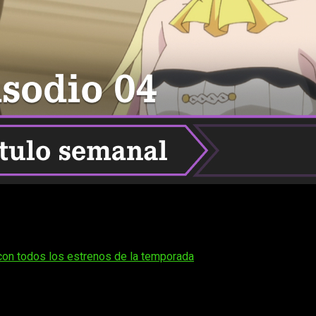
mentos divertidos y entrañables en cada nuevo episodio. Si ere
nime online, en español y de manera legal
I’ve Been Killi
perderte el nuevo capítulo y disfrutarlo en la mejor calidad posib
con todos los estrenos de la temporada
.
 también repasamos brevemente lo más destacado de la temporad
é esperar del próximo episodio o simplemente confirmar cómo y c