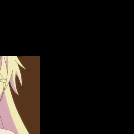
nde ver online el anime
00 Years.