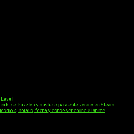
el Max ni Nattemashita
l
comenzó como una novela publicada en la plataforma
Shōsets
comenzó su publicación bajo el sello
GA Novel
en enero de 20
ersión en manga, con arte de
Benio
, comenzó su serialización 
mpilatorios
, y el manga también ha inspirado varios spin-offs
es secundarios y expanden el universo de la serie.
oroot
, un estudio joven fundado en 2016 que había trabajado
nunciada oficialmente en enero de 2022, fue confirmada nuevame
ia en rankings de popularidad de novelas ligeras y manga
isekai
s por sitios como
Kono Light Novel ga Sugoi!
. Además, ha mant
 Level
undo de Puzzles y misterio para este verano en Steam
dio 4, horario, fecha y dónde ver online el anime