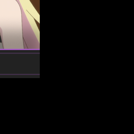
s fan del ritmo relajado, la comedia ligera y los personajes
ng Slimes for 300 Years and Maxed Out My Level temporada 2
le.
a hasta ahora, con una mirada a las aventuras que ha vivido
uándo verlo, este artículo te servirá como guía rápida.