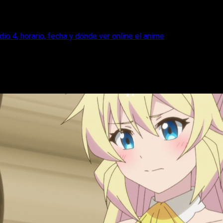
io 4, horario, fecha y dónde ver online el anime
emporada 2 episodio 4, horario, fecha y dó
episodio 4 de la temporada 2 de I've Been Killing Slimes for 3