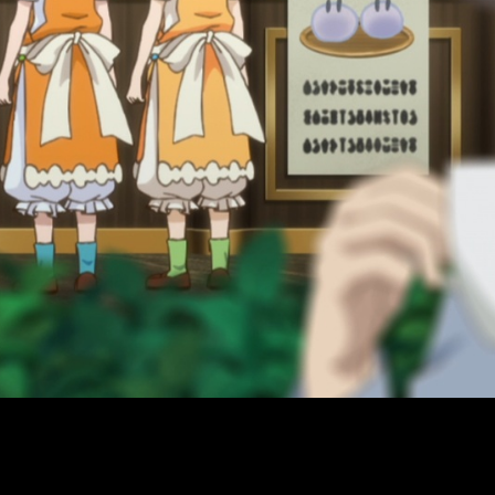
for 300 Years and Maxed Out My Level T2, fecha y hora de estren
kyou no Ousama, Nidome no Jinsei wa Nani wo Suru?
se estre
rio de emisión, calculando el cambio horario entre Japón y Españ