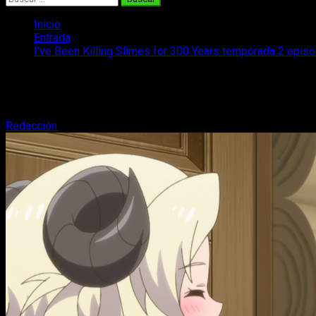
Inicio
Entrada
I’ve Been Killing Slimes for 300 Years temporada 2 episod
I’ve Been Killing Slimes for 300 Years t
Te contamos dónde puedes ver, o cuándo y dónde se estrena el 
Redacción
19 de abril, 2025
4 minutos de lectura