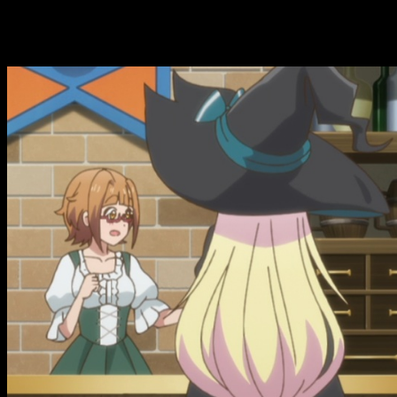
I’ve Been Killing Slimes for 300 Years 
anime