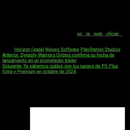
disponibles en PC como
NVIDIA DLSS 3
y
AMD FSR 3.1
.
Horizon Zero Dawn Remastered
llegará al mercado el
próximo 31 de octubre
para PC y PS5 a un precio de
49.99 €. Recordad que si tenéis la versión antigua del juego
podéis actualizar a un precio mucho más inferior, 9,99 €.
Podéis encontrar más detalles
en la web oficial
de
PlayStation.
Tags:
Horizon (saga)
Nixxes Software
PlayStation Studios
Navegación
Anterior:
Dynasty Warriors Origins confirma su fecha de
lanzamiento en un prometedor tráiler
de
Siguiente:
Ya sabemos cuáles son los juegos de PS Plus
entradas
Extra y Premium en octubre de 2024
Deja una respuesta
Tu dirección de correo electrónico no será publicada.
Los
campos obligatorios están marcados con
*