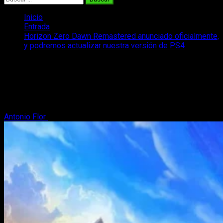
Inicio
Entrada
Horizon Zero Dawn Remastered anunciado oficialmente,
y podremos actualizar nuestra versión de PS4
Horizon Zero Dawn Remastered
anunciado oficialmente, y podremos
actualizar nuestra versión de PS4
Antonio Flor
25 de septiembre, 2024
2 minutos de lectura