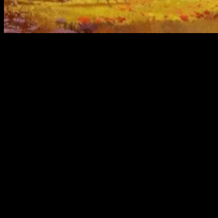
Corría el año 2017 cuando se lanzaba al mercado
Horizon
Zero Dawn
, un título de
Guerrilla Games
que rompía
técnicamente con los estándares de calidad y que este
mismo año podremos disfrutar en su versión
Remastered
.
La revisión estará disponible a partir
del próximo 31 de
octubre
tanto en PC como en PS5, y tendrá un precio de
49.99 €. Eso sí, podremos adquirir la actualización
remasterizada
si ya tenemos la versión anterior a un
precio de 9.99€
, una ganga para todas las mejoras gráficas
que incorpora.
Horizon Zero Dawn Remastered
se
podrá conseguir por 9.99 € y estas son
sus novedades