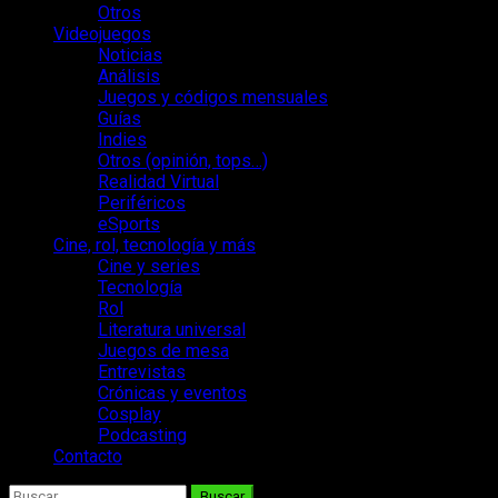
Otros
Videojuegos
Noticias
Análisis
Juegos y códigos mensuales
Guías
Indies
Otros (opinión, tops…)
Realidad Virtual
Periféricos
eSports
Cine, rol, tecnología y más
Cine y series
Tecnología
Rol
Literatura universal
Juegos de mesa
Entrevistas
Crónicas y eventos
Cosplay
Podcasting
Contacto
Buscar: