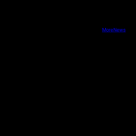
X
Facebook
Instagram
Youtube
Copyright © Todos los derechos reservados.
|
MoreNews
por AF themes.