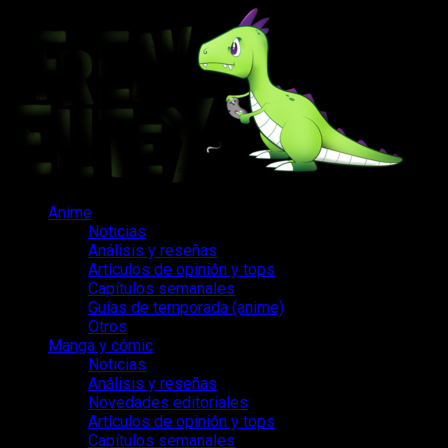
Saltar
al
contenido
Menú
Anime
principal
Noticias
Análisis y reseñas
Artículos de opinión y tops
Capítulos semanales
Guías de temporada (anime)
Otros
Manga y cómic
Noticias
Análisis y reseñas
Novedades editoriales
Artículos de opinión y tops
Capítulos semanales