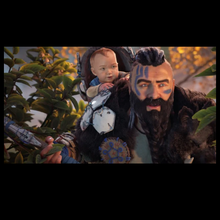
a
demás de grandes mejoras en iluminación y texturas
. El
audio también ha sido mejorado, gracias a las nuevas
mezclas de sonido,
siendo ahora compatible con el
Tempest 3D de PS5
.
Las mejoras gráficas son visibles a simple vista.
Por último, también
se ha anunciado que tendrá versión
nativa en PS5 Pro
, la nueva consola de Sony que se pondrá
a la venta tan solo unos días más tarde de su lanzamiento.
Además de algunas mejoras visuales que solo estarán