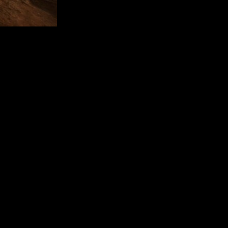
r a hordas de monstruos cada vez más feroces
. Tendrás a tu
n cada partida con las que potenciar a tu personaje. Completa
ha.
ubierto de sangre. Mirah puede ser la única capaz de salvar su
aleza de la plaga que asola su tierra natal.
rmas y ataques especiales, ya sea enarbolando con agilidad una
as destruibles que ofrece el terreno, ya sea en la fortaleza del
ensivas cada vez que subas de nivel
y te convertirás en una
pactos divinos.