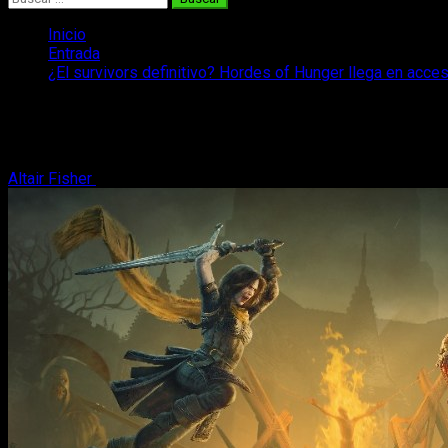
Inicio
Entrada
¿El survivors definitivo? Hordes of Hunger llega en acces
¿El survivors definitivo? Hordes of Hung
Tenemos el anuncio de la fecha de lanzamiento de un nuevo su
Altair Fisher
19 de abril, 2025
3 minutos de lectura