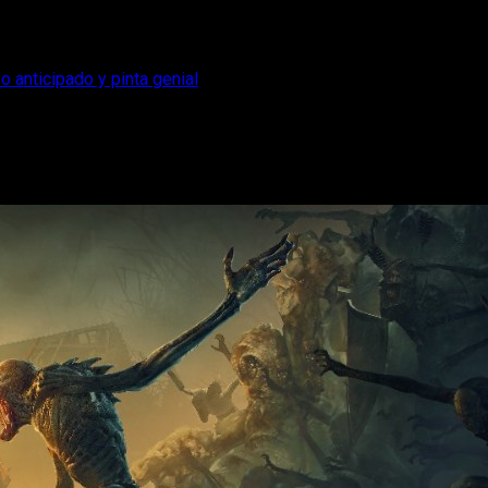
o anticipado y pinta genial
er llega en acceso anticipado y pinta gen
rvivors-like, Hordes of Hunger, que presenta novedades.