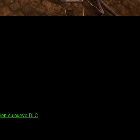
te y arena-slasher en el que deberás luchar por sobrevivi
ear tu propio estilo de combate y ganarás nuevas habilidades e
recursos y desentrañar el misterioso origen del mal que te acec
la culpa, un prisionero que rechaza la libertad, un cocinero c
a rescatar a otros sobrevivientes y descubrir la verdadera natur
ones. Podrás mejorar a tu personaje a tu gusto con diferentes a
 a tu favor los cuellos de botella, terrenos elevados y estructur
o tú también lo serás.
Ganarás habilidades defensivas y of
 en llamas, invoca rayos al aterrizar y desafía a la muerte con 
bién su nuevo DLC
os obligatorios están marcados con
*