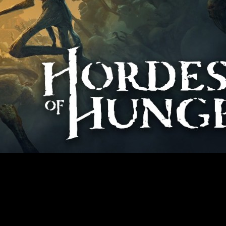
rvivors-like, Hordes of Hunger, que presenta novedades.
o de los
survivors
ha tenido un éxito inconmensurable. Y si eres
o
survivors-like
a tener en cuenta, incluso aunque no te guste el g