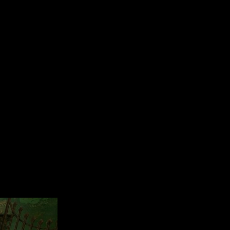
yperstrange y editado por Kwalee, será el próximo
6 de mayo