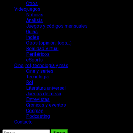
Otros
Videojuegos
Noticias
Análisis
Juegos y códigos mensuales
Guías
Indies
Otros (opinión, tops…)
Realidad Virtual
Periféricos
eSports
Cine, rol, tecnología y más
Cine y series
Tecnología
Rol
Literatura universal
Juegos de mesa
Entrevistas
Crónicas y eventos
Cosplay
Podcasting
Contacto
Buscar: