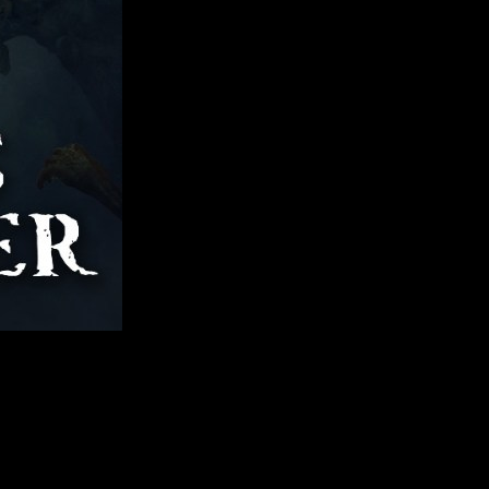
 fan del género, sigue leyendo porque esta noticia te interesa.
énero.