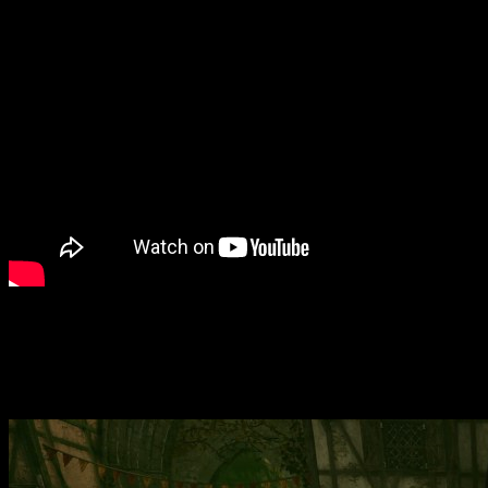
Justo encima de estas líneas os dejamos con el
tráiler
en e
cuando se lance en formato de
acceso anticipado
para
PC
a 
Hordes of Hunger
llega el mes que viene