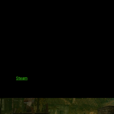
l que anuncian su
fecha
de
lanzamiento
. Desarrollado por H
través de
Steam
.