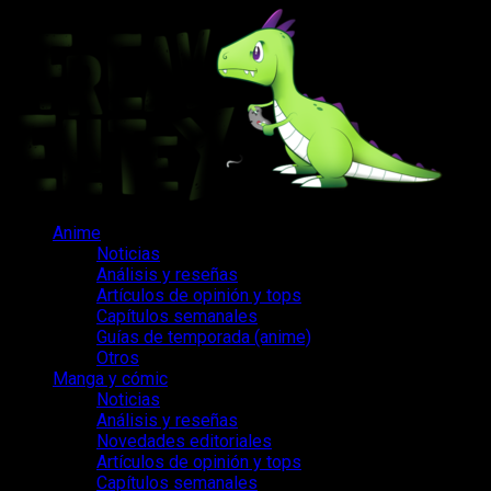
Saltar
al
contenido
Menú
Anime
principal
Noticias
Análisis y reseñas
Artículos de opinión y tops
Capítulos semanales
Guías de temporada (anime)
Otros
Manga y cómic
Noticias
Análisis y reseñas
Novedades editoriales
Artículos de opinión y tops
Capítulos semanales