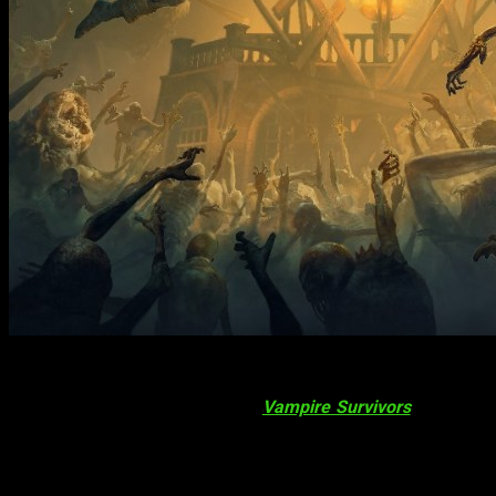
Tenemos el anuncio de la fecha de lanzamiento de un nuevo su
Realmente, desde que se lanzó
Vampire Survivors
, el géner
Hoy os venimos a hablar de
Hordes of Hunger
, un nuevo jueg