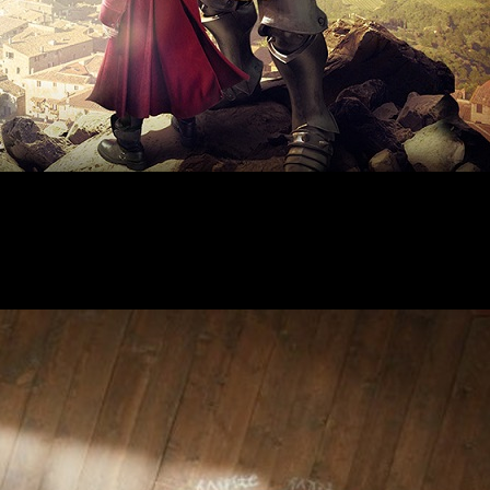
 Alchemist
volverá de forma especial. Será un
capítulo extra 
espués de 7 años de finalizar el manga.