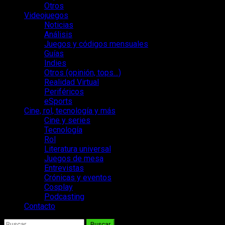
Otros
Videojuegos
Noticias
Análisis
Juegos y códigos mensuales
Guías
Indies
Otros (opinión, tops…)
Realidad Virtual
Periféricos
eSports
Cine, rol, tecnología y más
Cine y series
Tecnología
Rol
Literatura universal
Juegos de mesa
Entrevistas
Crónicas y eventos
Cosplay
Podcasting
Contacto
Buscar: