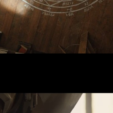
l de la película por todo el mundo, que a su vez coincide con el
nkinjutsushi-ten
. Dicha muestra será referente tanto a la obra 
 29 de octubre
. Por otra parte, se podrá disfrutar en el museo
O