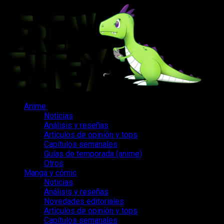
Saltar
al
contenido
Menú
Anime
principal
Noticias
Análisis y reseñas
Artículos de opinión y tops
Capítulos semanales
Guías de temporada (anime)
Otros
Manga y cómic
Noticias
Análisis y reseñas
Novedades editoriales
Artículos de opinión y tops
Capítulos semanales