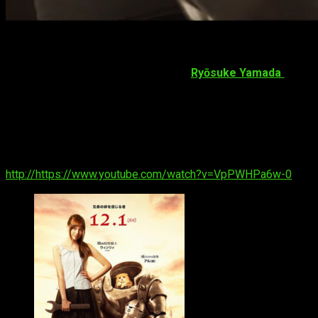
Datos del
live-action
Fullmetal Alchemist
El
live-action
está protagonizada por
Ryōsuke Yamada
(
Grass
Su estreno en Japón es el
1 diciembre
de este año, mientras q
La película comenzó a rodarse en Italia a principios de ju
entrega
y que
Edward Elric
, el protagonista del manga,
tendr
Recientemente la página oficial del filme ha subido un
nuevo tr
http://https://www.youtube.com/watch?v=VpPWHPa6w-0