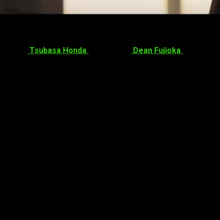
hopper
),
Tsubasa Honda
(
Aoharaido
),
Dean Fujioka
(
Guerreros 
ue su llegada al mercado internacional aún no se sabe.
nio de 2016 y a mediados de agosto continuó en Japón.
Fumih
á 20 años
en vez de los 15 que tiene en el manga original.
áiler
y varias
imágenes promocionales
. Podéis ver tanto el 