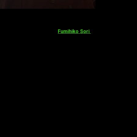
del arco iris
)
y dirigida por
Fumihiko Sori
(
Ichi
,
Ashita no Joe
)
.
iko Sori
comentó que la historia se desarrollará en
una sola
tráiler como las imágenes a continuación: