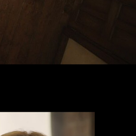
 inicio de la publicación original. Además, se ha anunciado la
original como al nuevo filme. El lugar será el
Tokyo Dome City
saka Nankou ATC
entre
el 3 de noviembre y el 30 de dicho