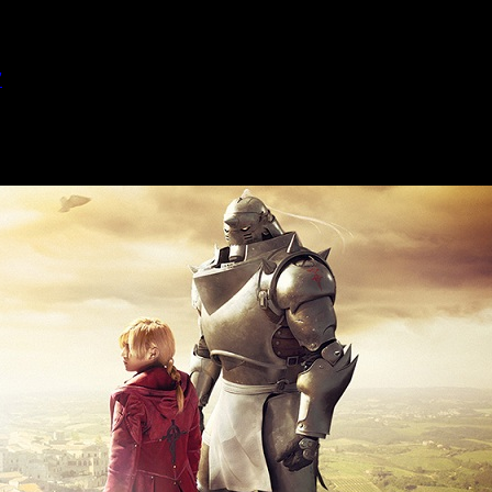
’
llmetal Alchemist’