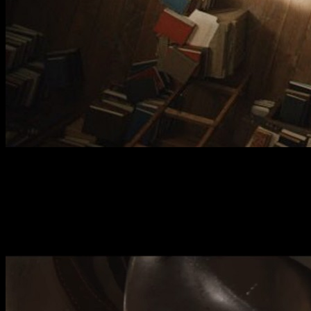
Evento especial
Recientemente se celebró un evento durante la gira promociona
celebración de una muestra de arte con el título
Hagane no Re
Galley AaMO
, y se celebrará del
16 de septiembre hasta el
mes
.