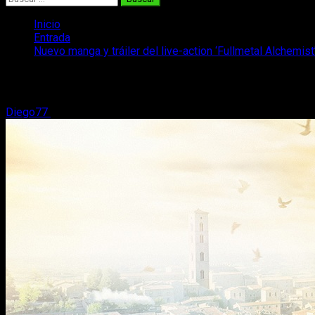
Inicio
Entrada
Nuevo manga y tráiler del live-action ‘Fullmetal Alchemist
Nuevo manga y tráiler del live-action ‘Fu
Diego77
13 de julio, 2017
3 minutos de lectura