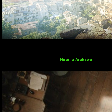
Hiromu Arakawa vuelve
El manga escrito y dibujado por
Hiromu Arakawa
Fullmetal
imagen real
. La autora nos volverá a deleitar con esta obra d