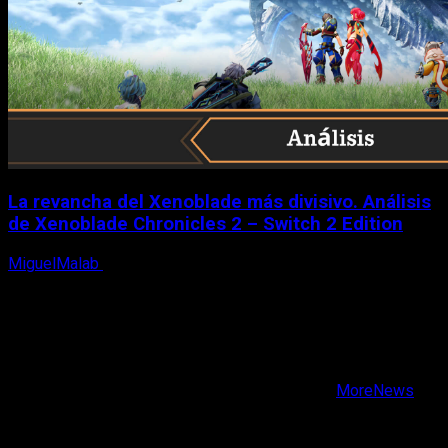
La revancha del Xenoblade más divisivo. Análisis
de Xenoblade Chronicles 2 – Switch 2 Edition
MiguelMalab
6 de agosto, 2026
X
Facebook
Instagram
Youtube
Copyright © Todos los derechos reservados.
|
MoreNews
por AF themes.