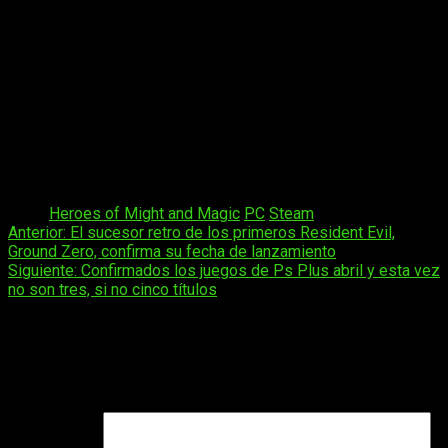
Otro aspecto destacado es su amplia localización
. El
juego estará traducido desde el inglés a numerosos idiomas,
entre ellos español, alemán, francés, italiano, polaco, checo,
húngaro, turco, ucraniano, ruso, portugués brasileño, chino
(simplificado y tradicional), coreano y japonés.
Con todo ello,
Heroes of Might and Magic: Olden Era
apunta
a convertirse en uno de los regresos más esperados del
género en 2026.
Tags:
Heroes of Might and Magic
PC
Steam
Navegación
Anterior:
El sucesor retro de los primeros Resident Evil,
Ground Zero, confirma su fecha de lanzamiento
de
Siguiente:
Confirmados los juegos de Ps Plus abril y esta vez
entradas
no son tres, si no cinco títulos
Deja una respuesta
Tu dirección de correo electrónico no será publicada.
Los
campos obligatorios están marcados con
*