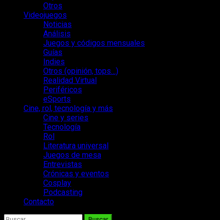
Otros
Videojuegos
Noticias
Análisis
Juegos y códigos mensuales
Guías
Indies
Otros (opinión, tops…)
Realidad Virtual
Periféricos
eSports
Cine, rol, tecnología y más
Cine y series
Tecnología
Rol
Literatura universal
Juegos de mesa
Entrevistas
Crónicas y eventos
Cosplay
Podcasting
Contacto
Buscar: