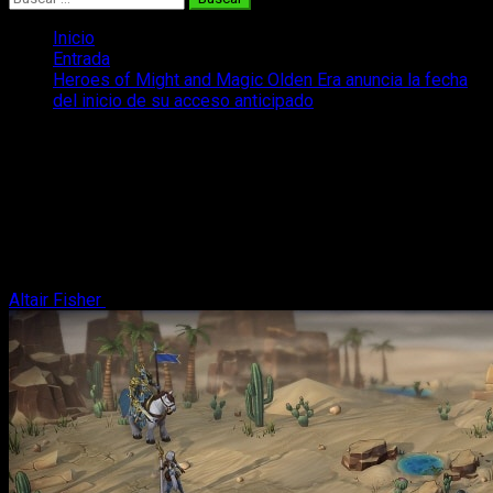
Inicio
Entrada
Heroes of Might and Magic Olden Era anuncia la fecha
del inicio de su acceso anticipado
Heroes of Might and Magic Olden Era
anuncia la fecha del inicio de su acceso
anticipado
Ya se ha revelado la fecha de lanzamiento del acceso
anticipado de Heroes of Might and Magic Olden Era en PC.
Altair Fisher
2 de abril, 2026
2 minutos de lectura