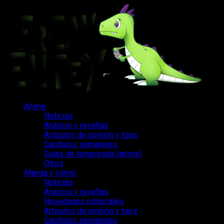
Saltar
al
contenido
Menú
Anime
principal
Noticias
Análisis y reseñas
Artículos de opinión y tops
Capítulos semanales
Guías de temporada (anime)
Otros
Manga y cómic
Noticias
Análisis y reseñas
Novedades editoriales
Artículos de opinión y tops
Capítulos semanales