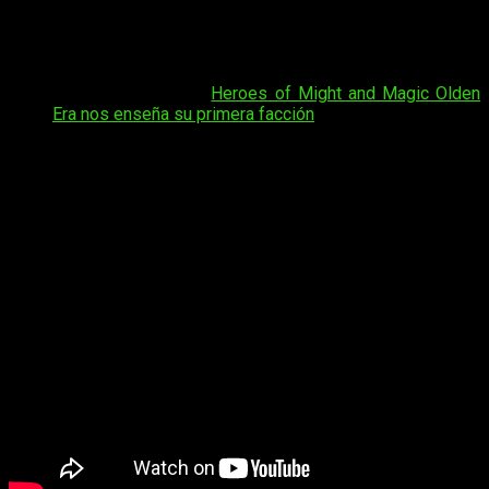
Studio
y
Ubi
soft han confirmado que el esperado título
debutará en acceso anticipado en los próximos días. Sigue
leyendo y os contamos todos los detalles
Tal vez te interese:
Heroes of Might and Magic Olden
Era nos enseña su primera facción
Será el próximo
30 de abril de 202
6 cuando llegue
a PC, a
través de Steam y Microsoft Store
(mediante Game
Preview). Además, estará
disponible desde el primer día
en PC Game Pass
.