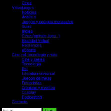
Otros
Videojuegos
Noticias
Análisis
Juegos y códigos mensuales
Guías
Indies
Otros (opinión, tops…)
Realidad Virtual
Periféricos
eSports
Cine, rol, tecnología y más
Cine y series
Tecnología
Rol
Literatura universal
Juegos de mesa
Entrevistas
Crónicas y eventos
Cosplay
Podcasting
Contacto
Buscar: