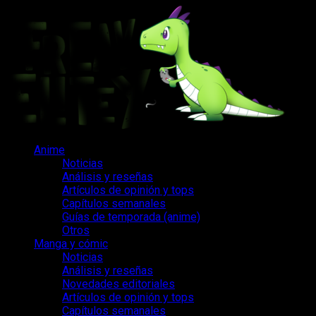
Saltar
al
contenido
Menú
Anime
principal
Noticias
Análisis y reseñas
Artículos de opinión y tops
Capítulos semanales
Guías de temporada (anime)
Otros
Manga y cómic
Noticias
Análisis y reseñas
Novedades editoriales
Artículos de opinión y tops
Capítulos semanales