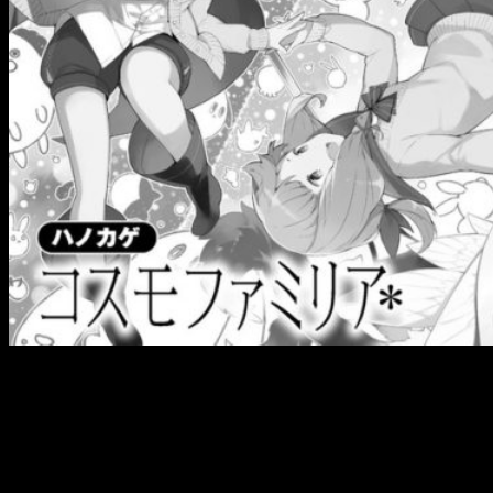
Datos sobre Hanokage y
Puella Magi Madoka
Magica
Puella Magi Madoka Magica
es un anime perteneciente al
subgénero de
mahō shōjo
, producida por los
estudios SHAFT y Aniplex. Fue dirigida por
Akiyuki Shinbo
y