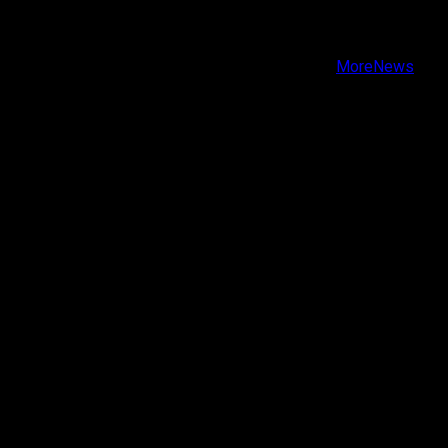
Instagram
Youtube
Copyright © Todos los derechos reservados.
|
MoreNews
por AF themes.