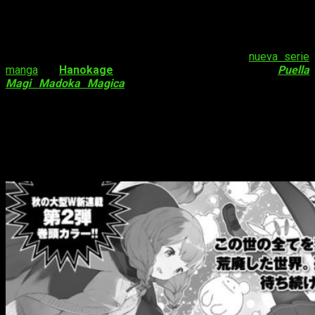
fantasía de Hanokage
La edición de diciembre de la revista
Time Kirara Forward
de Houbunsha ha revelado detalles sobre la
nueva serie
manga
de
Hanokage
, el artista detrás del manga de
Puella
Magi Madoka Magica
. La nueva serie se titula
Cosmo
Familia
, y será lanzada en dicha revista el
24 de noviembre
de este año. El primer capítulo del manga tendrá una página
inicial a color. El texto en la imagen de vista previa para el
manga dice, «En un mundo en ruinas donde todo ha sido
devastado por invasores, ¿qué es lo que está esperando la
chica solitaria?»