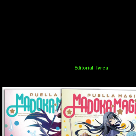
escrita por
Gen Urobuchi.
Además, contó con Ume Aoki en el
diseño de personajes. La banda sonora corrió a cargo de Yuki
Kajiura. Comenzó a emitirse en Japón en 2011.
Hanokage es el responsable de la adaptación al manga así
como los
spin-offs
de
Mahou Shoujo Madoka Magica – The
Different Story
y
Puella Magi Madoka Magica – Majuu
Hen.
Además, también se encargó del manga basado en la
película:
Puella Magi Madoka Magica: The Movie -Rebellion
.
Todas ellas han sido publicadas por la editorial Houbunsha.
Menos
Puella Magi Madoka Magica – Majuu Hen
, todas han
sido editadas en España por
Editorial Ivrea
. Hanokage
también dibujó el manga de
Mahou Shoujo Madoka Magica
– Majuu Hen
que Houbunsha publicó en tres volúmenes.