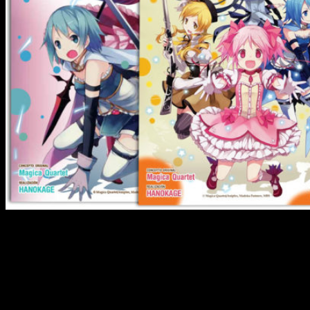
Sinopsis de
Puella Magi Madoka Magica
Después de tener una extraña pesadilla, Madoka
Kaname, una chica de 14 años encuentra a una
criatura mágica llamada Kyubee. A Madoka y
Sayaka, su amiga, les ofrece la oportunidad de