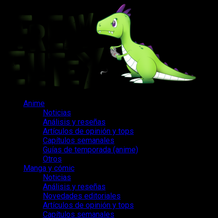
Saltar
al
contenido
Menú
Anime
principal
Noticias
Análisis y reseñas
Artículos de opinión y tops
Capítulos semanales
Guías de temporada (anime)
Otros
Manga y cómic
Noticias
Análisis y reseñas
Novedades editoriales
Artículos de opinión y tops
Capítulos semanales