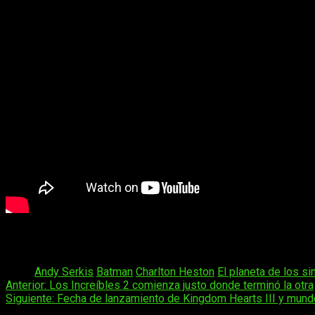
César
busca evitar todo conflicto, pero por un trágico suceso 
al grupo de humanos que vive aislado en una base en mitad de 
Tags:
Andy Serkis
Batman
Charlton Heston
El planeta de los s
Navegación
Anterior:
Los Increíbles 2 comienza justo donde terminó la otra
Siguiente:
Fecha de lanzamiento de Kingdom Hearts III y mund
de