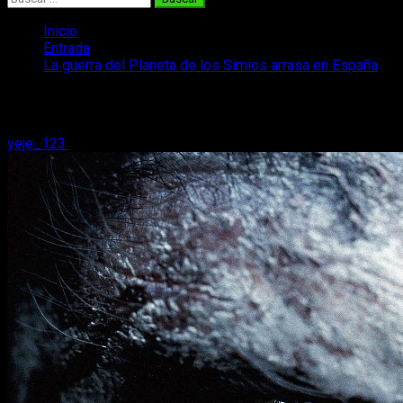
Inicio
Entrada
La guerra del Planeta de los Simios arrasa en España
La guerra del Planeta de los Simios arr
yeje_123
16 de julio, 2017
2 minutos de lectura