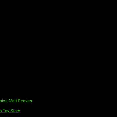
hace que se despierte en su interior un terrible sentimiento de r
la montaña.
imios
Matt Reeves
o Toy Story