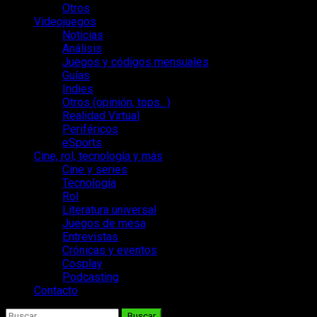
Otros
Videojuegos
Noticias
Análisis
Juegos y códigos mensuales
Guías
Indies
Otros (opinión, tops…)
Realidad Virtual
Periféricos
eSports
Cine, rol, tecnología y más
Cine y series
Tecnología
Rol
Literatura universal
Juegos de mesa
Entrevistas
Crónicas y eventos
Cosplay
Podcasting
Contacto
Buscar: