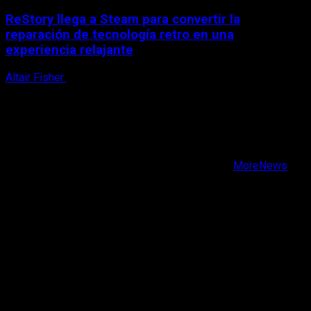
ReStory llega a Steam para convertir la
reparación de tecnología retro en una
experiencia relajante
Altair Fisher
8 de agosto, 2026
X
Facebook
Instagram
Youtube
Copyright © Todos los derechos reservados.
|
MoreNews
por AF themes.