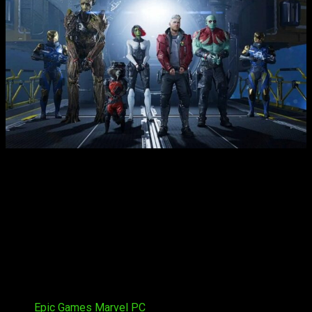
Varias formas tendrás para acabar con tus enemigos: podrás
desenfundar tus blásters elementales
, dar palizas en
equipo o incluso dar patadas voladoras con las botas
propulsoras. Todo vale y toda ayuda y colaboración en equipo
es poca para este juego que, aproximadamente, te llevará
unas
17 horas completar
en su campaña principal.
Para acabar, recuerda que el plazo para reclamar este juego
acaba el próximo jueves 11 de enero a las 17.00, así que no
tardes y ves a por él.
Tags:
Epic Games
Marvel
PC