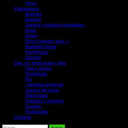
Otros
Videojuegos
Noticias
Análisis
Juegos y códigos mensuales
Guías
Indies
Otros (opinión, tops…)
Realidad Virtual
Periféricos
eSports
Cine, rol, tecnología y más
Cine y series
Tecnología
Rol
Literatura universal
Juegos de mesa
Entrevistas
Crónicas y eventos
Cosplay
Podcasting
Contacto
Buscar: