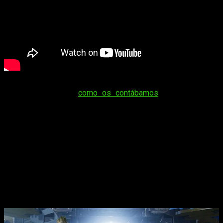
No es la primera vez que el juego está muy accesible para
ser jugado ya que,
como os contábamos
, estuvo incluido
también en el servicio de suscripción de Microsoft, Game
Pass. Al cabo de unos meses el juego dejó de estar
disponible pero ahora, si juegas en PC, te lo podrás quedar
para ti para siempre.
Respecto al juego, se trata de un
juego de acción en
tercera persona
en el que encarnas a
Star-Lord
y lideras
un estrafalario grupo de insólitos héroes con el objetivo de
poner fin a una serie de catastróficos eventos. El juego es un
derroche de acción continua y cuenta con una soberbia
banda
sonora
con temazos que todos reconoceréis.