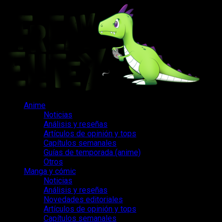
Saltar
al
contenido
Menú
Anime
principal
Noticias
Análisis y reseñas
Artículos de opinión y tops
Capítulos semanales
Guías de temporada (anime)
Otros
Manga y cómic
Noticias
Análisis y reseñas
Novedades editoriales
Artículos de opinión y tops
Capítulos semanales