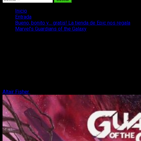
Inicio
Entrada
Bueno, bonito y… gratis! La tienda de Epic nos regala
Marvel’s Guardians of the Galaxy
Bueno, bonito y… gratis! La tienda de
Epic nos regala Marvel’s Guardians of
the Galaxy
Los Reyes Magos llegan antes de lo esperado con el regalo
de la Epic Games Store: Guardians of the Galaxy está
disponible para ti gratis.
Altair Fisher
5 de enero, 2024
2 minutos de lectura