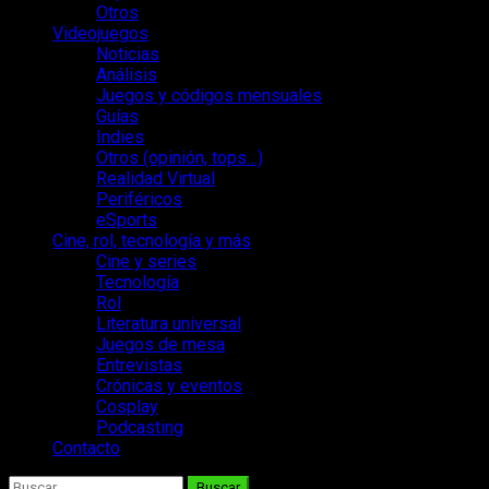
Otros
Videojuegos
Noticias
Análisis
Juegos y códigos mensuales
Guías
Indies
Otros (opinión, tops…)
Realidad Virtual
Periféricos
eSports
Cine, rol, tecnología y más
Cine y series
Tecnología
Rol
Literatura universal
Juegos de mesa
Entrevistas
Crónicas y eventos
Cosplay
Podcasting
Contacto
Buscar: