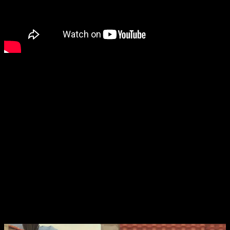
Sons of Sparta
se sitúa en los años anteriores a los eventos
de la saga principal, centrándose en la juventud de Kratos y
sus primeros pasos como guerrero espartano. La historia
promete ser cruda y emocional, ahondando en la formación
del carácter del protagonista antes de convertirse en el
Fantasma de Esparta. A través de escenarios mitológicos y
paisajes llenos de peligros, veremos cómo se forja su
destino entre sangre, traiciones y desafíos casi imposibles.
El combate es el corazón del juego. Aunque en 2D, conserva
el espíritu espectacular de la serie con combos intensos,
habilidades que se sienten poderosas desde el primer golpe
y una respuesta de control que hace que cada enfrentamiento
sea emocionante. El juego apuesta por una dificultad
exigente, en la que el dominio de las armas, la posición y la
lectura de los enemigos serán claves para avanzar.