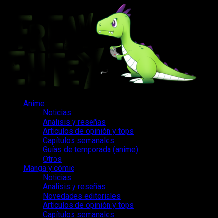
Saltar
al
contenido
Menú
Anime
principal
Noticias
Análisis y reseñas
Artículos de opinión y tops
Capítulos semanales
Guías de temporada (anime)
Otros
Manga y cómic
Noticias
Análisis y reseñas
Novedades editoriales
Artículos de opinión y tops
Capítulos semanales