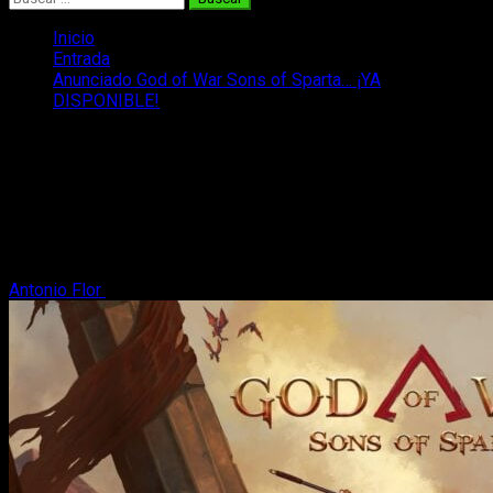
Inicio
Entrada
Anunciado God of War Sons of Sparta… ¡YA
DISPONIBLE!
Anunciado God of War Sons of
Sparta… ¡YA DISPONIBLE!
God of War Sons of Sparta llega al mercado por auténtica
sorpresa y ya está disponible para PS5. Su nuevo tráiler es
una verdadera locura.
Antonio Flor
13 de febrero, 2026
2 minutos de lectura