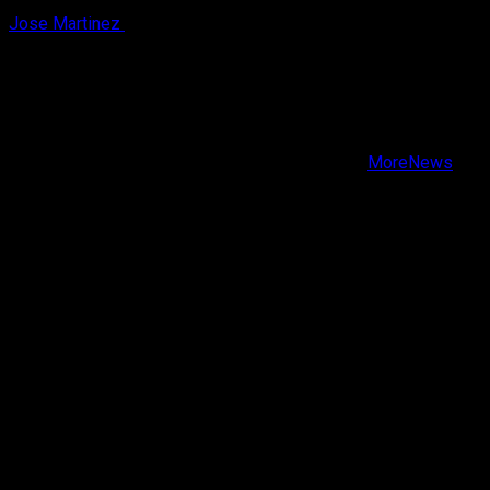
Jose Martinez
7 de agosto, 2026
X
Facebook
Instagram
Youtube
Copyright © Todos los derechos reservados.
|
MoreNews
por AF themes.