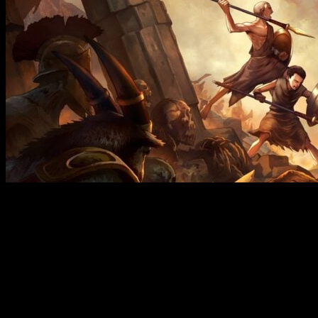
El Kratos más jovenzuelo de todos protagoniza una aventura
con su hermano.
La épica de Kratos llega a un nuevo formato. Sony ha
anunciado
God of War – Sons of Sparta
,
un juego de acción y
plataformas en
2D
que expande el universo de la serie desde
otra perspectiva, y ya está
disponible en PlayStation 5
. Por
el momento, solo se encuentra disponible en formato digital a
un precio base de 29.99 €. Se desconoce si más adelante se