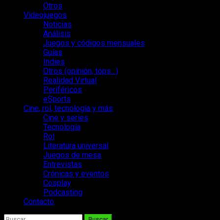
Otros
Videojuegos
Noticias
Análisis
Juegos y códigos mensuales
Guías
Indies
Otros (opinión, tops…)
Realidad Virtual
Periféricos
eSports
Cine, rol, tecnología y más
Cine y series
Tecnología
Rol
Literatura universal
Juegos de mesa
Entrevistas
Crónicas y eventos
Cosplay
Podcasting
Contacto
Buscar: