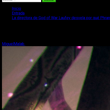
Inicio
Entrada
La directora de God of War Laufey desvela por qué Phra
La directora de God of War Laufey desv
La directora de God of War Laufey ha hablado sobre Phranque y
MiguelMalab
12 de junio, 2026
3 minutos de lectura