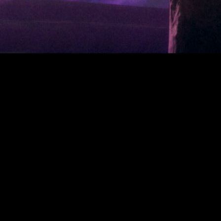
entos que más dudas levantó fue
Phranque
, el cubo de gelatina
 con
FlowGames
que ese cubo tiene mucho más peso del que
e
, asisten en el combate, en la exploración y en la resolución de
la forma en que podríamos usarlo en ciertas partes del mundo