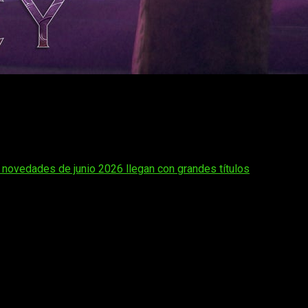
log y que tiene más historia de la que nadie esperaba
, sin duda, generó reacciones muy distintas. Uno de los elem
l Lawrence
, directora del juego, ha aclarado en una entrevista
s novedades de junio 2026 llegan con grandes títulos
rence
, tanto él como
Rue
, la cinta parlante de la espada de
Fay
tro de
Santa Monica Studio
:
«Como cubo de gelatina cósmico, 
e respecta a su diseño»
, explicó la directora.