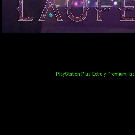
Un cubo de gelatina cósmica que nació de la mente de Cory Bar
Después del
State of Play
del 1 de junio,
God of War Laufey
cósmica que acompañará a
Faye
en su aventura. Ahora,
Arie
cualquiera podría imaginar.
Tal vez te interese:
PlayStation Plus Extra y Premium: la
Phranque
no es un simple compañero decorativo. Según
Law
puzles. Pero es
Phranque
quien genera más entusiasmo den
ha sido una fuente de gran entusiasmo para el equipo en lo qu