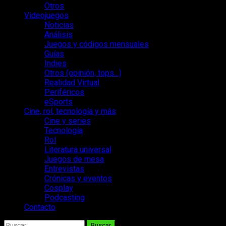
Otros
Videojuegos
Noticias
Análisis
Juegos y códigos mensuales
Guías
Indies
Otros (opinión, tops…)
Realidad Virtual
Periféricos
eSports
Cine, rol, tecnología y más
Cine y series
Tecnología
Rol
Literatura universal
Juegos de mesa
Entrevistas
Crónicas y eventos
Cosplay
Podcasting
Contacto
Buscar: