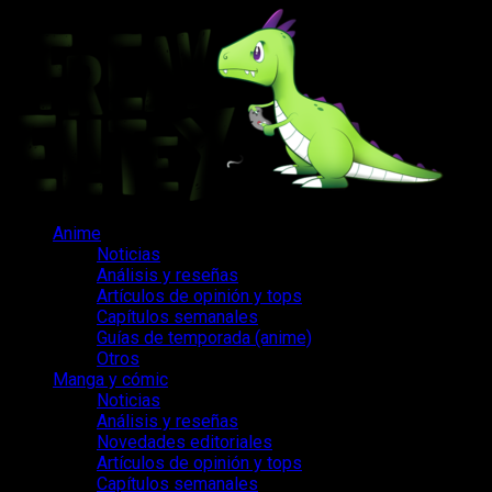
Saltar
al
contenido
Menú
Anime
principal
Noticias
Análisis y reseñas
Artículos de opinión y tops
Capítulos semanales
Guías de temporada (anime)
Otros
Manga y cómic
Noticias
Análisis y reseñas
Novedades editoriales
Artículos de opinión y tops
Capítulos semanales