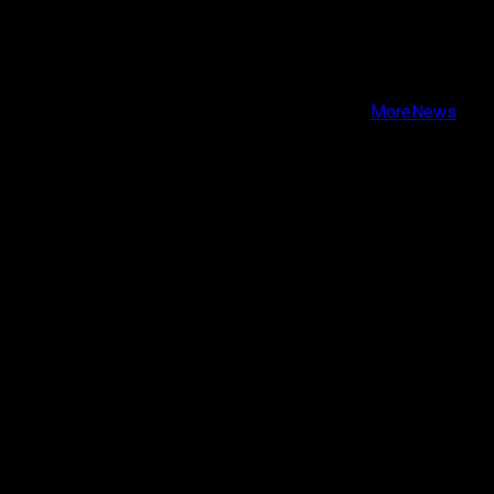
X
Facebook
Instagram
Youtube
Copyright © Todos los derechos reservados.
|
MoreNews
por AF themes.