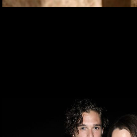
La
75° edición de los
Globos de Oro
está a la vuelta de la
esquina. No seas el último en enterarte de los nominados y
prepárate para lo que está por venir.
La ceremonia de este 2018 tendrá lugar pasadas las fiestas
navideñas,
el próximo domingo 7 de enero en el Beverly
Hillton de Beverly Hills, en Lo
s
Ángeles
.
La gala de los
Globos de Oro
será presentada por
el
humorista Seth Meyers
, que contará con famosos
colaboradores para presentar los distintos premios. Entre los
encargados de esta tarea se leen nombres como los de
Kit
Harrington y Emilia Clarke, Chris Hemsworth, Alicia
Vikander, Sarah Jessica Parker o Penélope Cruz.