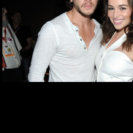
¿Quiénes serán los ganadores de esta 75° edición de los
Globos de Oro
?
Mejor Serie (Drama)
The Crown
Juego de Tronos
El cuento de la criada